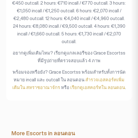
€450 outcall. 2 hours: €710 incall / €770 outcall. 3 hours:
€1,050 incall / €1,250 outcall. 6 hours: €2,070 incall /
€2,480 outcall. 12 hours: €4,040 incall / €4,960 outcall.
24 hours: €8,080 incall / €9,500 outcall. 4 hours: €1,390
incall / €1,660 outcall. 5 hours: €1,730 incall / €2,070
outcall.
อยากดูเพิ่มเติมไหม? เรียกดูแกลเลอรีของ Grace Escortss
ที่มีรูปถ่ายที่ตรวจสอบแล้ว 4 ภาพ
พร้อมจองหรือยัง? Grace Escortss พร้อมสำหรับทั้งการนัด
หมาย incall และ outcall ใน ลอนดอน
สำรวจเอสคอร์ทเพิ่ม
เติมใน สหราชอาณาจักร
หรือ
เรียกดูเอสคอร์ทใน ลอนดอน
.
More Escorts in ลอนดอน