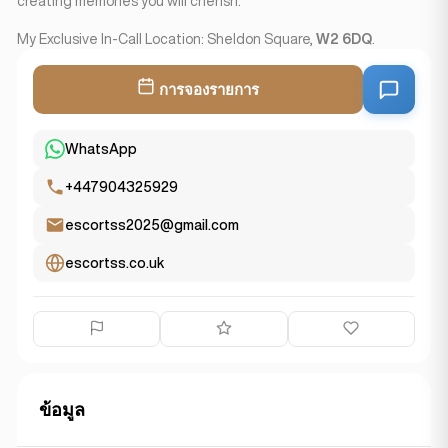
creating memories you will cherish.
My Exclusive In-Call Location: Sheldon Square,
W2 6DQ
.
การจองรายการ
WhatsApp
+447904325929
escortss2025@gmail.com
escortss.co.uk
ข้อมูล