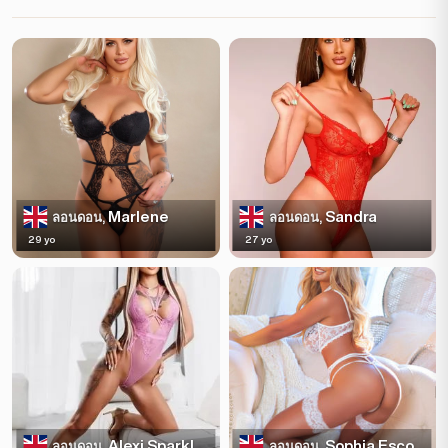
Marlene
Sandra
ลอนดอน,
ลอนดอน,
29 yo
27 yo
Alexi Sparkles
Sophia Escortss
ลอนดอน,
ลอนดอน,