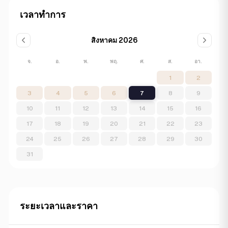
เวลาทำการ
สิงหาคม 2026
จ.
อ.
พ.
พฤ.
ศ.
ส.
อา.
1
2
3
4
5
6
7
8
9
10
11
12
13
14
15
16
17
18
19
20
21
22
23
24
25
26
27
28
29
30
31
ระยะเวลาและราคา