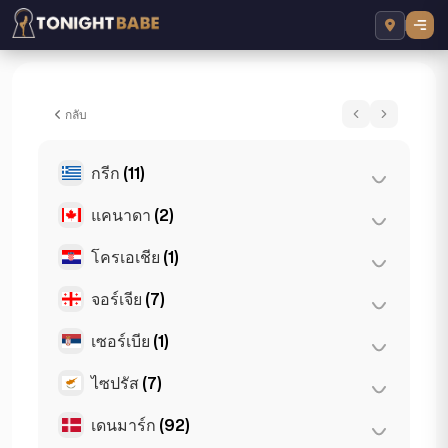
Grace Escortss - เอสคอร์ทใน London, ส
กลับ
กรีก
(11)
แคนาดา
(2)
เทสซาโลนิกี
(2)
โครเอเชีย
(1)
เอเธนส์
โตรอนโต
(4)
(2)
จอร์เจีย
(7)
Patras
(2)
ซาเกร็บ
(1)
Thessakiniki
(3)
เซอร์เบีย
(1)
ทบิลิซี
(5)
ไซปรัส
(7)
Belgrad
(1)
บาตูมี
(2)
เดนมาร์ก
(92)
นิโคเซีย
(3)