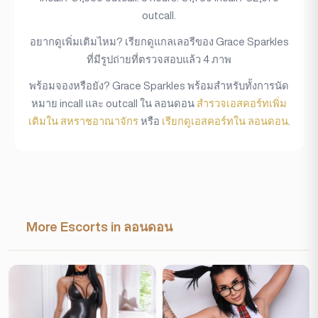
outcall.
อยากดูเพิ่มเติมไหม? เรียกดูแกลเลอรีของ Grace Sparkles
ที่มีรูปถ่ายที่ตรวจสอบแล้ว 4 ภาพ
พร้อมจองหรือยัง? Grace Sparkles พร้อมสำหรับทั้งการนัด
หมาย incall และ outcall ใน ลอนดอน
สำรวจเอสคอร์ทเพิ่ม
เติมใน สหราชอาณาจักร
หรือ
เรียกดูเอสคอร์ทใน ลอนดอน
.
More Escorts in ลอนดอน