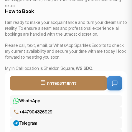
extra.
How to Book
I am ready to make your acquaintance and turn your dreams into
reality. To ensure a seamless and professional experience, all
bookings are handled with the utmost discretion.
Please call, text, email, or WhatsApp Sparkles Escorts to check
my current availability and secure your time with me today. I look
forward to meeting you soon.
My In Call location is Sheldon Square,
W2 6DQ
.
การจองรายการ
WhatsApp
+447904326929
Telegram