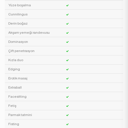
Yüze boşalma
Cunnilingus
Derin boğaz
Akşam yemeği randevusu
Dominasyon
Çift penetrasyon
Kızla duo
Edging
Erotik masaj
Extraball
Facesitting
Fetiş
Parmak tatmini
Fisting