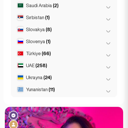
Wrocław
(2)
Saudi Arabia
(2)
Moskova
(12)
Sankt Petersburg
(1)
Sırbistan
(1)
Riyadh
(2)
St Petersburg
(5)
Slovakya
(8)
Belgrad
(1)
Slovenya
(1)
Bratislava
(8)
Türkiye
(66)
Ljubljana
(1)
UAE
(258)
Ankara
(14)
İstanbul
(50)
Ukrayna
(24)
Abu Dabi
(2)
İzmir
(2)
Dubai
(256)
Yunanistan
(11)
Harkiv
(1)
Kiev
(23)
Atina
(4)
Patras
(2)
Selanik
(2)