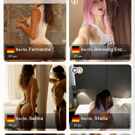
Fernanda
Blessing Escort
Berlin,
Berlin,
20 yo
25 yo
Sarina
Stella
Berlin,
Berlin,
35 yo
21 yo