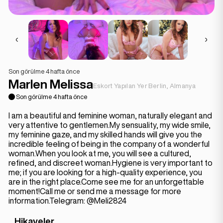
Son görülme 4 hafta önce
Marlen Melissa
Eskort Yapılan Yer Berlin, Almanya
Son görülme 4 hafta önce
I am a beautiful and feminine woman, naturally elegant and
very attentive to gentlemen.My sensuality, my wide smile,
my feminine gaze, and my skilled hands will give you the
incredible feeling of being in the company of a wonderful
woman.When you look at me, you will see a cultured,
refined, and discreet woman.Hygiene is very important to
me; if you are looking for a high-quality experience, you
are in the right place.Come see me for an unforgettable
moment!Call me or send me a message for more
information.Telegram: @Meli2824
Hikayeler