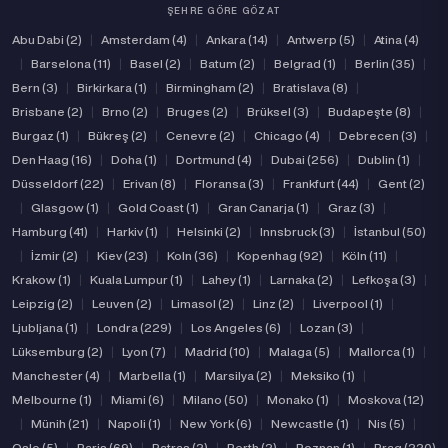
ŞEHRE GÖRE GÖZAT
Abu Dabi (2)
|
Amsterdam (4)
|
Ankara (14)
|
Antwerp (5)
|
Atina (4)
|
Barselona (11)
|
Basel (2)
|
Batum (2)
|
Belgrad (1)
|
Berlin (35)
|
Bern (3)
|
Birkirkara (1)
|
Birmingham (2)
|
Bratislava (8)
|
Brisbane (2)
|
Brno (2)
|
Bruges (2)
|
Brüksel (3)
|
Budapeşte (8)
|
Burgaz (1)
|
Bükreş (2)
|
Cenevre (2)
|
Chicago (4)
|
Debrecen (3)
|
Den Haag (16)
|
Doha (1)
|
Dortmund (4)
|
Dubai (256)
|
Dublin (1)
|
Düsseldorf (22)
|
Erivan (8)
|
Floransa (3)
|
Frankfurt (44)
|
Gent (2)
|
Glasgow (1)
|
Gold Coast (1)
|
Gran Canarja (1)
|
Graz (3)
|
Hamburg (41)
|
Harkiv (1)
|
Helsinki (2)
|
Innsbruck (3)
|
İstanbul (50)
|
İzmir (2)
|
Kiev (23)
|
Koln (36)
|
Kopenhag (92)
|
Köln (11)
|
Krakow (1)
|
Kuala Lumpur (1)
|
Lahey (1)
|
Larnaka (2)
|
Lefkoşa (3)
|
Leipzig (2)
|
Leuven (2)
|
Limasol (2)
|
Linz (2)
|
Liverpool (1)
|
Ljubljana (1)
|
Londra (229)
|
Los Angeles (6)
|
Lozan (3)
|
Lüksemburg (2)
|
Lyon (7)
|
Madrid (10)
|
Malaga (5)
|
Mallorca (1)
|
Manchester (4)
|
Marbella (1)
|
Marsilya (2)
|
Meksiko (1)
|
Melbourne (1)
|
Miami (6)
|
Milano (50)
|
Monako (1)
|
Moskova (12)
|
Münih (21)
|
Napoli (1)
|
New York (6)
|
Newcastle (1)
|
Nis (5)
|
Oslo (5)
|
Paris (69)
|
Patras (2)
|
Perth (2)
|
Poznan (1)
|
Prag (220)