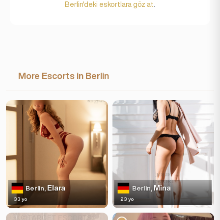
Berlin'deki eskortlara göz at
.
More Escorts in Berlin
Elara
Mina
Berlin,
Berlin,
33 yo
23 yo