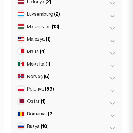
Letonya
(2)
Larnaka
(2)
Roma
(3)
Lefkoşa
(3)
Lüksemburg
(2)
Riga
(2)
Torino
(1)
Limasol
(2)
Macaristan
(13)
Lüksemburg
(2)
Malezya
(1)
Budapeşte
(8)
Debrecen
(3)
Malta
(4)
Kuala Lumpur
(1)
Segedin
(2)
Meksika
(1)
Birkirkara
(1)
Saint Julian
(2)
Norveç
(5)
Meksiko
(1)
Sliema
(1)
Polonya
(59)
Oslo
(5)
Qatar
(1)
Krakow
(1)
Poznan
(1)
Romanya
(2)
Doha
(1)
Varşova
(55)
Rusya
(18)
Bükreş
(2)