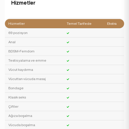
Hizmetler
Hizmetler
Temel Tarifede
Ekstra
69 pozisyon
Anal
BDSM-Femdom
Testis yalama ve emme
Vücut kaydırma
Vücuttan vücuda masaj
Bondage
Klasik seks
Çiftler
Ağıza boşalma
Vücuda boşalma