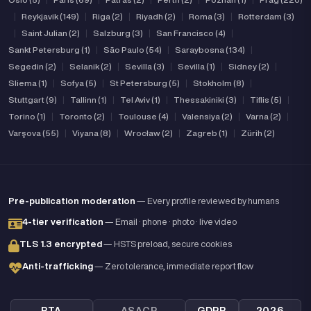
|
Reykjavik (149)
|
Riga (2)
|
Riyadh (2)
|
Roma (3)
|
Rotterdam (3)
|
Saint Julian (2)
|
Salzburg (3)
|
San Francisco (4)
|
Sankt Petersburg (1)
|
São Paulo (54)
|
Saraybosna (134)
|
Segedin (2)
|
Selanik (2)
|
Sevilla (3)
|
Sevilla (1)
|
Sidney (2)
|
Sliema (1)
|
Sofya (5)
|
St Petersburg (5)
|
Stokholm (8)
|
Stuttgart (9)
|
Tallinn (1)
|
Tel Aviv (1)
|
Thessakiniki (3)
|
Tiflis (5)
|
Torino (1)
|
Toronto (2)
|
Toulouse (4)
|
Valensiya (2)
|
Varna (2)
|
Varşova (55)
|
Viyana (8)
|
Wrocław (2)
|
Zagreb (1)
|
Zürih (2)
Pre-publication moderation
— Every profile reviewed by humans
4-tier verification
— Email · phone · photo · live video
TLS 1.3 encrypted
— HSTS preload, secure cookies
Anti-trafficking
— Zero tolerance, immediate report flow