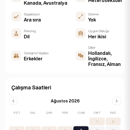
Heteroseksüel
Kanada, Avustralya
Sigara İçen
Dövme
Ara sıra
Yok
Piercing
Uygun Olduğu
Dil
Her ikisi
Diller
Hollandalı,
Görüşme Yapılan
Erkekler
İngilizce,
Fransız, Alman
Çalışma Saatleri
Ağustos 2026
PZT
SAL
ÇAR
PER
CUM
CMT
PAZ
1
2