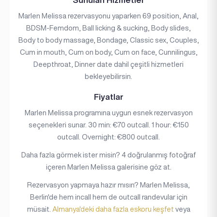
Marlen Melissa rezervasyonu yaparken 69 position, Anal,
BDSM-Femdom, Ball licking & sucking, Body slides,
Body to body massage, Bondage, Classic sex, Couples,
Cum in mouth, Cum on body, Cum on face, Cunnilingus,
Deepthroat, Dinner date dahil çeşitli hizmetleri
bekleyebilirsin.
Fiyatlar
Marlen Melissa programına uygun esnek rezervasyon
seçenekleri sunar. 30 min: €70 outcall. 1 hour: €150
outcall. Overnight: €800 outcall.
Daha fazla görmek ister misin? 4 doğrulanmış fotoğraf
içeren Marlen Melissa galerisine göz at.
Rezervasyon yapmaya hazır mısın? Marlen Melissa,
Berlin'de hem incall hem de outcall randevular için
müsait.
Almanya'deki daha fazla eskoru keşfet
veya