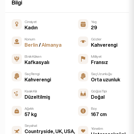
Bilgi
Cinsiyet
Yaş
Kadın
29
Konum
Gözler
Berlin
/
Almanya
Kahverengi
Etnik Köken
Milliyet
Kafkasyalı
Fransız
Saç Rengi
Saç Uzunluğu
Kahverengi
Orta uzunluk
Kasık Kılı
Göğüs Tipi
Düzeltilmiş
Doğal
Ağırlık
Boy
57 kg
167 cm
Seyahat
Yönelim
Countryside, UK, USA,