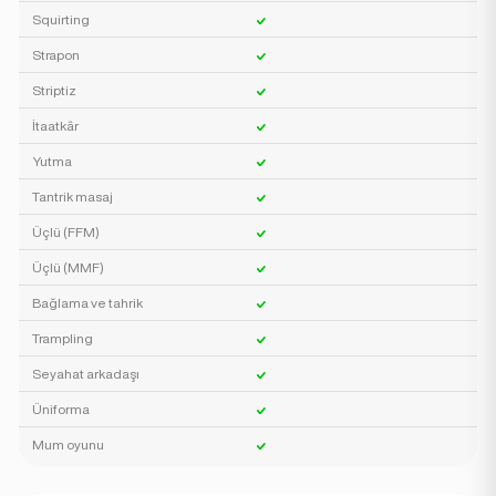
Squirting
Strapon
Striptiz
İtaatkâr
Yutma
Tantrik masaj
Üçlü (FFM)
Üçlü (MMF)
Bağlama ve tahrik
Trampling
Seyahat arkadaşı
Üniforma
Mum oyunu