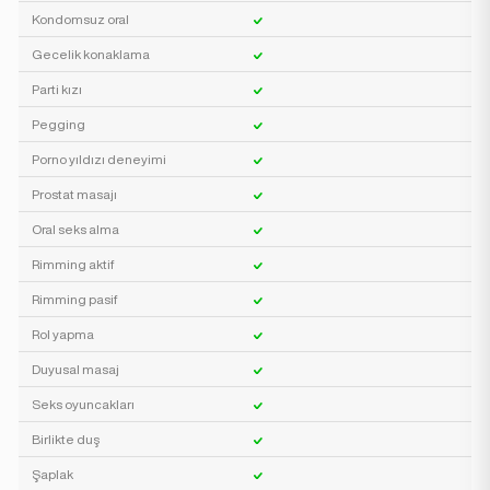
Kondomsuz oral
Gecelik konaklama
Parti kızı
Pegging
Porno yıldızı deneyimi
Prostat masajı
Oral seks alma
Rimming aktif
Rimming pasif
Rol yapma
Duyusal masaj
Seks oyuncakları
Birlikte duş
Şaplak