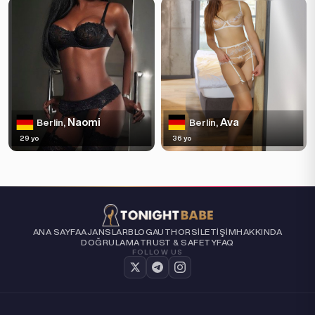
Naomi
Ava
Berlin,
Berlin,
29 yo
36 yo
ANA SAYFA
AJANSLAR
BLOG
AUTHORS
İLETIŞIM
HAKKINDA
DOĞRULAMA
TRUST & SAFETY
FAQ
FOLLOW US