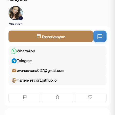
1
Vacation
Rezervasyon
WhatsApp
Telegram
evanaevana037@gmail.com
marlen-escort.github.io