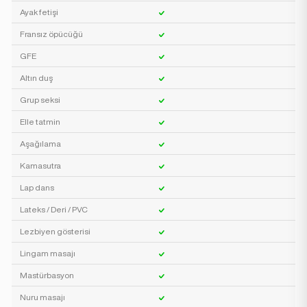
Ayak fetişi
Fransız öpücüğü
GFE
Altın duş
Grup seksi
Elle tatmin
Aşağılama
Kamasutra
Lap dans
Lateks / Deri / PVC
Lezbiyen gösterisi
Lingam masajı
Mastürbasyon
Nuru masajı