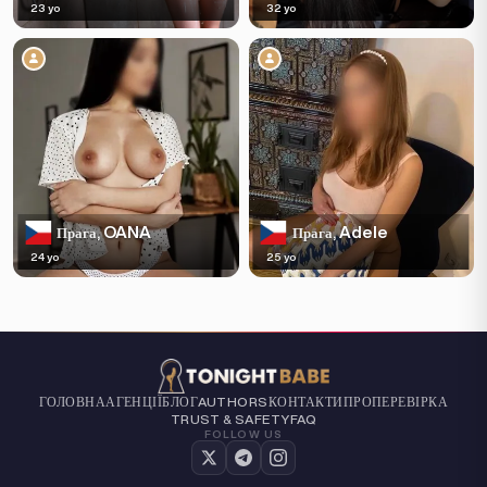
23 yo
32 yo
OANA
Adele
Прага,
Прага,
24 yo
25 yo
ГОЛОВНА
АГЕНЦІЇ
БЛОГ
КОНТАКТИ
ПРО
ПЕРЕВІРКА
AUTHORS
TRUST & SAFETY
FAQ
FOLLOW US