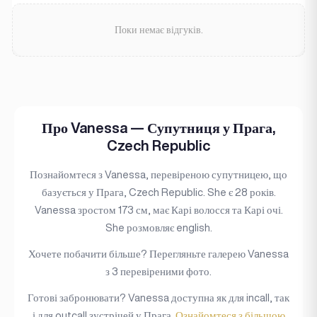
Поки немає відгуків.
Про Vanessa — Супутниця у Прага,
Czech Republic
Познайомтеся з Vanessa, перевіреною супутницею, що
базується у Прага, Czech Republic. She є 28 років.
Vanessa зростом 173 см, має Карі волосся та Карі очі.
She розмовляє english.
Хочете побачити більше? Перегляньте галерею Vanessa
з 3 перевіреними фото.
Готові забронювати? Vanessa доступна як для incall, так
і для outcall зустрічей у Прага.
Ознайомтеся з більшою