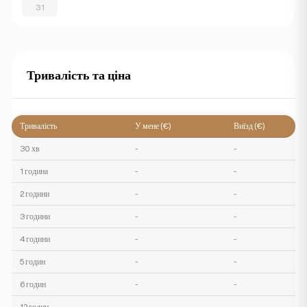
31
Тривалість та ціна
Тривалість
У мене (€)
Виїзд (€)
30 хв
-
-
1 година
-
-
2 години
-
-
3 години
-
-
4 години
-
-
5 годин
-
-
6 годин
-
-
12 годин
-
-