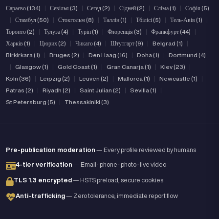
Сараєво (134)
|
Севілья (3)
|
Сегед (2)
|
Сідней (2)
|
Сліма (1)
|
Софія (5)
|
Стамбул (50)
|
Стокгольм (8)
|
Таллін (1)
|
Тбілісі (5)
|
Тель-Авів (1)
|
Торонто (2)
|
Тулуза (4)
|
Турін (1)
|
Флоренція (3)
|
Франкфурт (44)
|
Харків (1)
|
Цюрих (2)
|
Чикаго (4)
|
Штутгарт (9)
|
Belgrad (1)
|
Birkirkara (1)
|
Bruges (2)
|
Den Haag (16)
|
Doha (1)
|
Dortmund (4)
|
Glasgow (1)
|
Gold Coast (1)
|
Gran Canarja (1)
|
Kiev (23)
|
Koln (36)
|
Leipzig (2)
|
Leuven (2)
|
Mallorca (1)
|
Newcastle (1)
|
Patras (2)
|
Riyadh (2)
|
Saint Julian (2)
|
Sevilla (1)
|
St Petersburg (5)
|
Thessakiniki (3)
Pre-publication moderation
— Every profile reviewed by humans
4-tier verification
— Email · phone · photo · live video
TLS 1.3 encrypted
— HSTS preload, secure cookies
Anti-trafficking
— Zero tolerance, immediate report flow