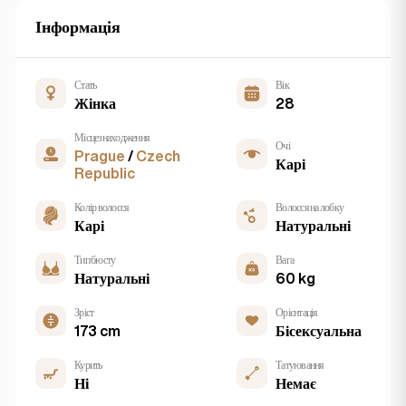
Інформація
Стать
Вік
Жінка
28
Місцезнаходження
Очі
Prague
/
Czech
Карі
Republic
Колір волосся
Волосся на лобку
Карі
Натуральні
Тип бюсту
Вага
Натуральні
60 kg
Зріст
Орієнтація
173 cm
Бісексуальна
Курить
Татуювання
Ні
Немає