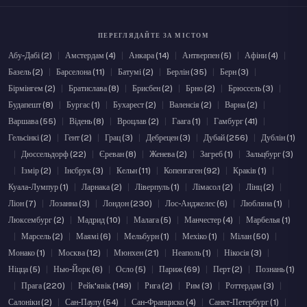
ПЕРЕГЛЯДАЙТЕ ЗА МІСТОМ
Абу-Дабі (2)
|
Амстердам (4)
|
Анкара (14)
|
Антверпен (5)
|
Афіни (4)
|
Базель (2)
|
Барселона (11)
|
Батумі (2)
|
Берлін (35)
|
Берн (3)
|
Бірмінгем (2)
|
Братислава (8)
|
Брисбен (2)
|
Брно (2)
|
Брюссель (3)
|
Будапешт (8)
|
Бургас (1)
|
Бухарест (2)
|
Валенсія (2)
|
Варна (2)
|
Варшава (55)
|
Відень (8)
|
Вроцлав (2)
|
Гаага (1)
|
Гамбург (41)
|
Гельсінкі (2)
|
Гент (2)
|
Грац (3)
|
Дебрецен (3)
|
Дубай (256)
|
Дублін (1)
|
Дюссельдорф (22)
|
Єреван (8)
|
Женева (2)
|
Загреб (1)
|
Зальцбург (3)
|
Ізмір (2)
|
Інсбрук (3)
|
Кельн (11)
|
Копенгаген (92)
|
Краків (1)
|
Куала-Лумпур (1)
|
Ларнака (2)
|
Ліверпуль (1)
|
Лімасол (2)
|
Лінц (2)
|
Ліон (7)
|
Лозанна (3)
|
Лондон (230)
|
Лос-Анджелес (6)
|
Любляна (1)
|
Люксембург (2)
|
Мадрид (10)
|
Малага (5)
|
Манчестер (4)
|
Марбелья (1)
|
Марсель (2)
|
Маямі (6)
|
Мельбурн (1)
|
Мехіко (1)
|
Мілан (50)
|
Монако (1)
|
Москва (12)
|
Мюнхен (21)
|
Неаполь (1)
|
Нікосія (3)
|
Ніцца (5)
|
Нью-Йорк (6)
|
Осло (5)
|
Париж (69)
|
Перт (2)
|
Познань (1)
|
Прага (220)
|
Рейк'явік (149)
|
Рига (2)
|
Рим (3)
|
Роттердам (3)
|
Салоніки (2)
|
Сан-Паулу (54)
|
Сан-Франциско (4)
|
Санкт-Петербург (1)
|