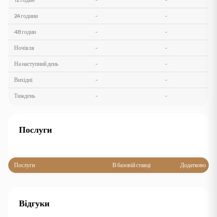
24 години
-
-
48 годин
-
-
Ночівля
-
-
На наступний день
-
-
Вихідні
-
-
Тиждень
-
-
Послуги
Послуги
В базовій ставці
Додатково
Відгуки