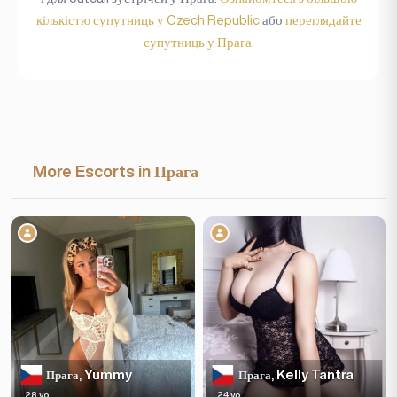
кількістю супутниць у Czech Republic
або
переглядайте
супутниць у Прага
.
More Escorts in Прага
Yummy
Kelly Tantra
Прага,
Прага,
28 yo
24 yo