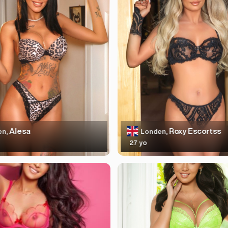
Alesa
Roxy Escortss
en,
Londen,
27 yo