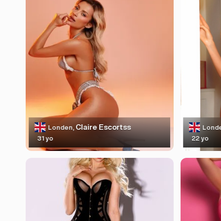
Claire Escortss
Londen,
Lond
31 yo
22 yo