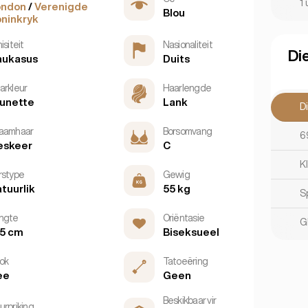
1 
ondon
/
Verenigde
Blou
ninkryk
isiteit
Nasionaliteit
Di
aukasus
Duits
arkleur
Haarlengde
unette
Lank
D
aamhaar
Borsomvang
6
eskeer
C
K
rstype
Gewig
tuurlik
55 kg
S
ngte
Oriëntasie
G
5 cm
Biseksueel
ok
Tatoeëring
ee
Geen
Beskikbaar vir
urpriking