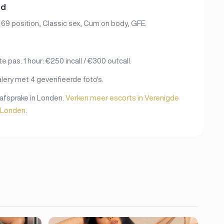
ed
 69 position, Classic sex, Cum on body, GFE.
pas. 1 hour: €250 incall / €300 outcall.
ery met 4 geverifieerde foto's.
afsprake in Londen.
Verken meer escorts in Verenigde
n Londen
.