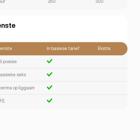
uur
250
300
enste
ienste
In basiese tarief
Ekstra
9 posisie
lassieke seks
perma op liggaam
FE