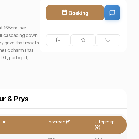
Boeking
 at 165cm, her
air cascading down
ery gaze that meets
gnetic charm that
T, party girl,
ur & Prys
uur
Inoproep (€)
Uitoproep
(€)