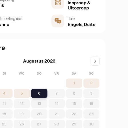
Inoproep &
ik
Uitoproep
tmoeting met
Tale
anne
Engels, Duits
re
Augustus 2026
DI
WO
DO
VR
SA
SO
1
2
4
5
6
7
8
9
11
12
13
14
15
16
18
19
20
21
22
23
25
26
27
28
29
30