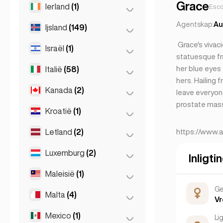
Leipzig
(2)
Patras
(2)
Grace
Ierland
(1)
Boedapest
(8)
Esco
Parys
(69)
München
(21)
Thessakiniki
(3)
Debrecen
(3)
Agentskap:
Au
Ijsland
(149)
Dublin
(1)
Toulouse
(4)
Stuttgart
(9)
Thessaloniki
(2)
Szeged
(2)
Grace's vivaci
Israël
(1)
Reykjavik
(149)
statuesque fr
her blue eyes
Italië
(58)
Tel Aviv
(1)
hers. Hailing 
Kanada
(2)
Florence
(3)
leave everyon
prostate mas
Milaan
(50)
Kroatië
(1)
Toronto
(2)
Napels
(1)
Letland
(2)
Zagreb
(1)
https://www.
Napoli
(0)
Luxemburg
(2)
Riga
(2)
Inligti
Rome
(3)
Maleisië
(1)
Luxemburgse Stad
(2)
Turijn
(1)
Ge
Malta
(4)
Kuala Lumpur
(1)
Vr
Mexico
(1)
Birkirkara
(1)
Li