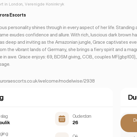
rt in London, Verenigde Koninkryk
rora Escorts
ous personality shines through in every aspect of her life. Standing
ame exudes confidence and allure. With rich, luscious dark brown h
 as deep and inviting as the Amazonian jungle, Grace captivates ev
from the vibrant lands of Germany, she brings a fiery spirit and a ma
e in awe. Grace enjoys: 69, BDSM giving, COB, couples MF(gbp100), D
sage.
auroraescorts.co.uk/welcome/modelwise/2938
ng
Du
slag
Ouderdom
D
oulik
26
gging
Oë