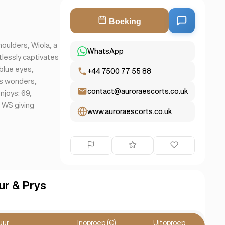
Boeking
houlders, Wiola, a
WhatsApp
tlessly captivates
 blue eyes,
+44 7500 77 55 88
ss wonders,
contact@auroraescorts.co.uk
njoys: 69,
 WS giving
www.auroraescorts.co.uk
ur & Prys
uur
Inoproep (€)
Uitoproep