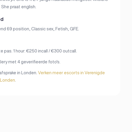
 She praat english.
ed
end 69 position, Classic sex, Fetish, GFE.
as. 1 hour: €250 incall / €300 outcall.
ery met 4 geverifieerde foto's.
afsprake in Londen.
Verken meer escorts in Verenigde
n Londen
.