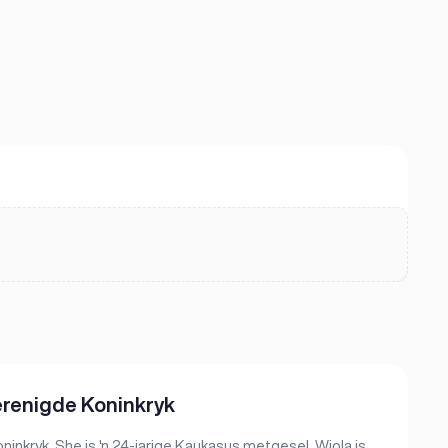
erenigde Koninkryk
inkryk. She is 'n 24-jarige Kaukasus metgesel. Wiola is