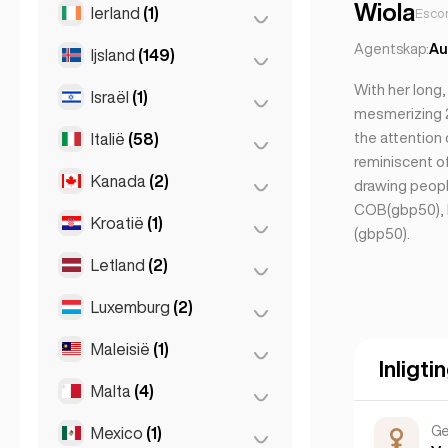
Leipzig
(2)
Patras
(2)
Wiola
Ierland
(1)
Boedapest
(8)
Escor
Parys
(69)
München
(21)
Thessakiniki
(3)
Debrecen
(3)
Agentskap:
Au
Ijsland
(149)
Dublin
(1)
Toulouse
(4)
Stuttgart
(9)
Thessaloniki
(2)
Szeged
(2)
With her long,
Israël
(1)
Reykjavik
(149)
mesmerizing 2
the attention 
Italië
(58)
Tel Aviv
(1)
reminiscent o
Kanada
(2)
Florence
(3)
drawing people
COB(gbp50), D
Milaan
(50)
Kroatië
(1)
Toronto
(2)
(gbp50).
Napels
(1)
Letland
(2)
Zagreb
(1)
Napoli
(0)
Luxemburg
(2)
Riga
(2)
Rome
(3)
Maleisië
(1)
Luxemburgse Stad
(2)
Turijn
(1)
Inligti
Malta
(4)
Kuala Lumpur
(1)
Ge
Mexico
(1)
Birkirkara
(1)