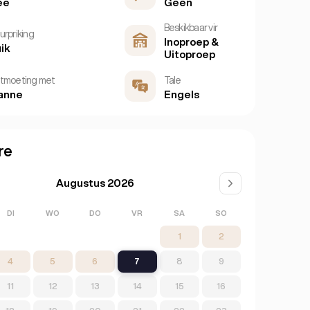
ee
Geen
Beskikbaar vir
urpriking
Inoproep &
ik
Uitoproep
tmoeting met
Tale
anne
Engels
re
Augustus 2026
DI
WO
DO
VR
SA
SO
1
2
4
5
6
7
8
9
11
12
13
14
15
16