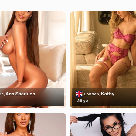
Ana Sparkles
Kathy
en,
Londen,
26 yo