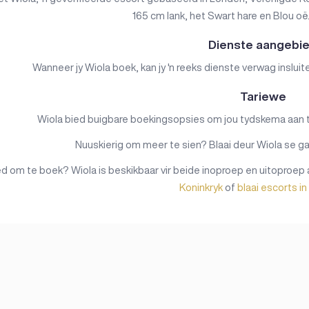
165 cm lank, het Swart hare en Blou oë.
Dienste aangebi
Wanneer jy Wiola boek, kan jy 'n reeks dienste verwag insluit
Tariewe
Wiola bied buigbare boekingsopsies om jou tydskema aan te p
Nuuskierig om meer te sien? Blaai deur Wiola se gal
 om te boek? Wiola is beskikbaar vir beide inoproep en uitoproep 
Koninkryk
of
blaai escorts i