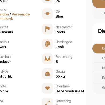
oulik
24
gging
Oë
1 
ondon
/
Verenigde
Blou
ninkryk
isiteit
Nasionaliteit
Di
aukasus
Pools
arkleur
Haarlengde
wart
Lank
D
aamhaar
Borsomvang
6
eskeer
B
K
rstype
Gewig
tuurlik
55 kg
Fe
ngte
Oriëntasie
G
5 cm
Heteroseksueel
ok
Tatoeëring