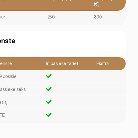
(€)
uur
250
300
enste
ienste
In basiese tarief
Ekstra
9 posisie
lassieke seks
tisj
FE