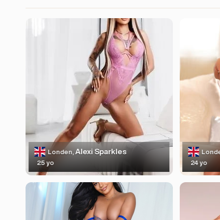
Alexi Sparkles
Londen,
Lond
25 yo
24 yo