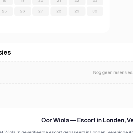
18
19
20
21
22
23
25
26
27
28
29
30
sies
Nog geen resensies.
Oor Wiola — Escort in Londen, V
 Wiola, 'n geverifieerde escort gebaseerd in Londen, Verenigde Kon