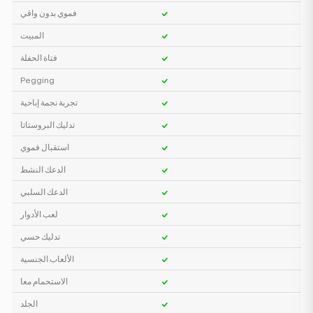
فموي بدون واقي
المبيت
فتاة الحفلة
Pegging
تجربة نجمة إباحية
تدليك البروستاتا
استقبال فموي
الدعك النشط
الدعك السلبي
لعب الأدوار
تدليك حسي
الألعاب الجنسية
الاستحمام معا
الجلد