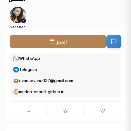
1
Vacation
الحجز
WhatsApp
Telegram
evanaevana037@gmail.com
marlen-escort.github.io