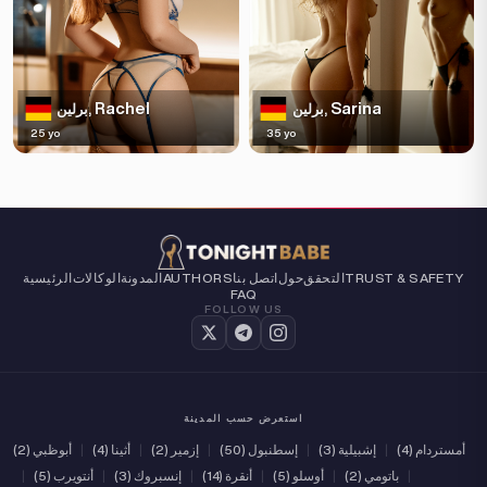
Rachel
Sarina
برلين,
برلين,
25 yo
35 yo
TRUST & SAFETY
التحقق
حول
اتصل بنا
AUTHORS
المدونة
الوكالات
الرئيسية
FAQ
FOLLOW US
استعرض حسب المدينة
أمستردام (4)
|
إشبيلية (3)
|
إسطنبول (50)
|
إزمير (2)
|
أثينا (4)
|
أبوظبي (2)
|
باتومي (2)
|
أوسلو (5)
|
أنقرة (14)
|
إنسبروك (3)
|
أنتويرب (5)
|