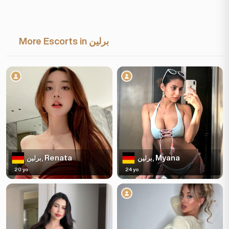
More Escorts in برلين
Renata
Myana
برلين,
برلين,
20 yo
24 yo