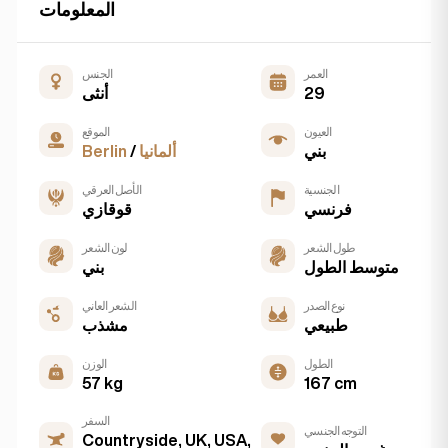
المعلومات
العمر
الجنس
29
أنثى
العيون
الموقع
بني
ألمانيا
/
Berlin
الجنسية
الأصل العرقي
فرنسي
قوقازي
طول الشعر
لون الشعر
متوسط الطول
بني
نوع الصدر
الشعر العاني
طبيعي
مشذب
الطول
الوزن
57 kg
167 cm
السفر
التوجه الجنسي
Countryside, UK, USA,