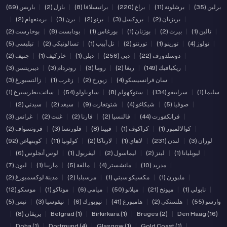
برلين (35)
|
برشلونة (11)
|
براغ (220)
|
براتيسلافا (8)
|
بازل (2)
|
باريس (69)
|
بريزبان (2)
|
بروكسل (3)
|
برنو (2)
|
برن (3)
|
برمنغهام (2)
|
|
تالين (1)
|
بيرث (2)
|
بوزنان (1)
|
بورغاس (1)
|
بودابست (8)
|
بوخارست (2)
|
تولوز (4)
|
تورينو (1)
|
تورنتو (2)
|
تل أبيب (1)
|
تسالونيكي (2)
|
تبليسي (5)
|
دوسلدورف (22)
|
دبي (256)
|
دبلن (1)
|
خاركيف (1)
|
جنيف (2)
|
ريكيافيك (149)
|
ريغا (2)
|
روما (3)
|
روتردام (3)
|
ديبريتسن (3)
|
سان فرانسيسكو (4)
|
زيورخ (2)
|
زغرب (1)
|
زالتسبورغ (3)
سليما (1)
|
سراييفو (134)
|
ستوكهولم (8)
|
ساو باولو (54)
|
سانت بطرسبرغ (1)
|
صوفيا (5)
|
شيكاغو (4)
|
شتوتغارت (9)
|
سيغد (2)
|
سيدني (2)
|
|
فرانكفورت (44)
|
فالنسيا (2)
|
فارنا (2)
|
غنت (2)
|
غراتس (3)
|
كوالالمبور (1)
|
كراكوف (1)
|
فيينا (8)
|
فلورنسا (3)
|
فروتسواف (2)
لوزان (3)
|
لندن (231)
|
لاهاي (1)
|
لارناكا (2)
|
كولونيا (11)
|
كوبنهاغن (92)
|
ليوبليانا (1)
|
لينز (2)
|
ليماسول (2)
|
ليفربول (1)
|
لوس أنجلوس (6)
|
|
مدريد (10)
|
مانشستر (4)
|
مالقة (5)
|
ماربيا (1)
|
ليون (7)
|
ملبورن (1)
|
مكسيكو سيتي (1)
|
مرسيليا (2)
|
مدينة لوكسمبورغ (2)
|
نابولي (1)
|
ميونخ (21)
|
ميلانو (50)
|
ميامي (6)
|
موناكو (1)
|
موسكو (12)
وارسو (55)
|
هلسنكي (2)
|
هامبورغ (41)
|
نيويورك (6)
|
نيقوسيا (3)
|
نيس (5)
Den Haag (16)
|
Bruges (2)
|
Birkirkara (1)
|
Belgrad (1)
|
يريفان (8)
|
|
Doha (1)
|
Dortmund (4)
|
Glasgow (1)
|
Gold Coast (1)
|