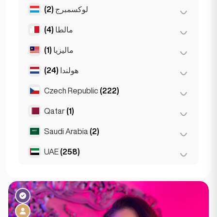
لوكسمبرج
(2)
(2)
ريغا
مالطا
(4)
(2)
مدينة لوكسمبورغ
ماليزيا
(1)
(1)
سليما
Birkirkara
(1)
هولندا
(24)
(1)
كوالالمبور
Saint Julian
(2)
Czech Republic
(222)
(4)
أمستردام
(3)
روتردام
Qatar
(1)
(220)
براغ
(1)
لاهاي
(2)
برنو
Saudi Arabia
(2)
Doha
(1)
Den Haag
(16)
UAE
(258)
Riyadh
(2)
(2)
أبوظبي
(256)
دبي