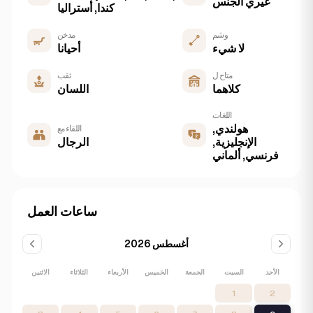
غيري الجنس
كندا, أستراليا
وشم
مدخن
لا شيء
أحيانا
متاح ل
ثقب
كلاهما
اللسان
اللغات
هولندي,
اللقاء مع
الإنجليزية,
الرجال
فرنسي, ألماني
ساعات العمل
أغسطس 2026
الأحد
السبت
الجمعة
الخميس
الأربعاء
الثلاثاء
الاثنين
1
2