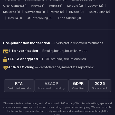
Gran Canarja (1)
|
Kiev (23)
|
Koln (35)
|
Leipzig (2)
|
Leuven (2)
|
Mallorca (1)
|
Newcastle (1)
|
Patras (2)
|
Riyadh (2)
|
Saint Julian (2)
|
Sevilla (1)
|
St Petersburg (5)
|
Thessakiniki (3)
Pre-publication moderation
— Every profile reviewed by humans
4-tier verification
— Email · phone · photo · live video
TLS 1.3 encrypted
— HSTS preload, secure cookies
Anti-trafficking
— Zero tolerance, immediate report flow
RTA
ASACP
GDPR
2026
Restricted to Adults
Membership pending
Compliant
Since launch
This website is an advertising and informational platform only. We offer advertising space and
are not an escort agency, nor involved in escorting or prostitution in any way. We are not liable
for the content or conduct of third-party websites or individuals contactable through this
portal.