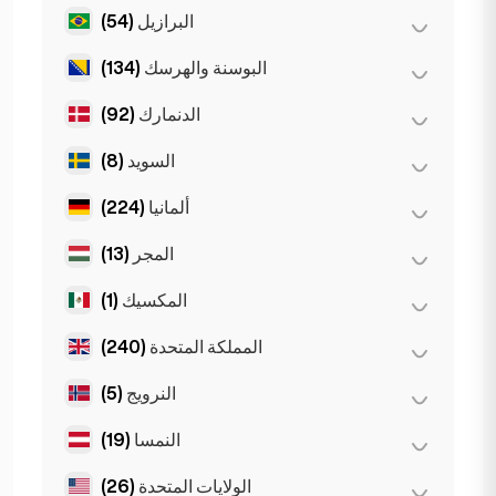
(1)
ملبورن
البرازيل
(54)
(0)
تيرانا
(10)
مدريد
Gold Coast
(1)
البوسنة والهرسك
(134)
(54)
ساو باولو
Gran Canarja
(1)
Mallorca
(1)
الدنمارك
(92)
(134)
سراييفو
Sevilla
(1)
السويد
(8)
(92)
كوبنهاغن
ألمانيا
(224)
(8)
ستوكهولم
المجر
(13)
(35)
برلين
(22)
دوسلدورف
المكسيك
(1)
(8)
بودابست
(9)
شتوتغارت
(3)
ديبريتسن
المملكة المتحدة
(240)
(1)
مكسيكو سيتي
(44)
فرانكفورت
(2)
سيغد
النرويج
(5)
(2)
برمنغهام
(11)
كولونيا
(231)
لندن
النمسا
(19)
(5)
أوسلو
(21)
ميونخ
(1)
ليفربول
الولايات المتحدة
(26)
(3)
إنسبروك
(41)
هامبورغ