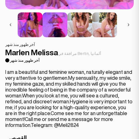
آخر ظهور منذ شهر
Marlen Melissa
مرافقة في Berlin, ألمانيا
آخر ظهور منذ شهر
I am a beautiful and feminine woman, naturally elegant and
very attentive to gentlemen.My sensuality, my wide smile,
my feminine gaze, and my skilled hands will give you the
incredible feeling of being in the company of a wonderful
woman.When you look at me, you will see a cultured,
refined, and discreet woman.Hygiene is very important to
me; if you are looking for a high-quality experience, you
are in the right place.Come see me for an unforgettable
moment!Call me or send me a message for more
information.Telegram: @Meli2824
القصص