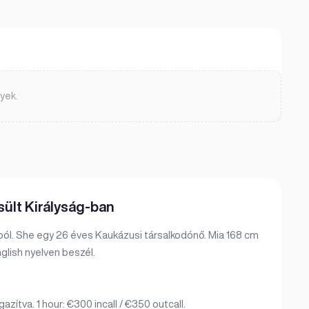
yek.
ült Királyság-ban
ból. She egy 26 éves Kaukázusi társalkodónő. Mia 168 cm
lish nyelven beszél.
zítva. 1 hour: €300 incall / €350 outcall.