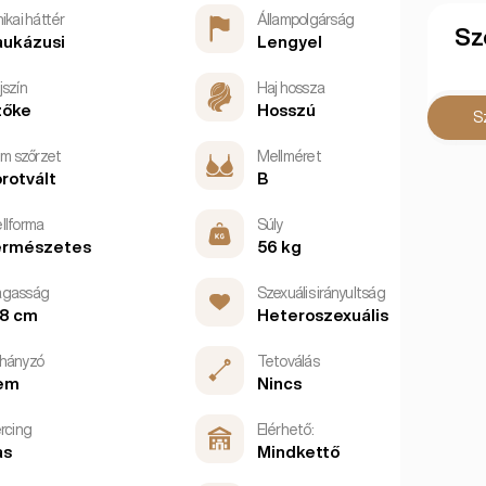
ikai háttér
Állampolgárság
Sz
aukázusi
Lengyel
jszín
Haj hossza
zőke
Hosszú
S
im szőrzet
Mellméret
rotvált
B
llforma
Súly
ermészetes
56 kg
gasság
Szexuális irányultság
68 cm
Heteroszexuális
hányzó
Tetoválás
em
Nincs
ercing
Elérhető:
as
Mindkettő