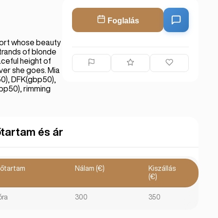
Foglalás
scort whose beauty
strands of blonde
ceful height of
ever she goes. Mia
50), DFK(gbp50),
p50), rimming
őtartam és ár
dőtartam
Nálam (€)
Kiszállás
(€)
óra
300
350