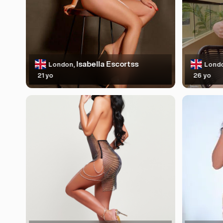
Isabella Escortss
London,
Lond
21 yo
26 yo