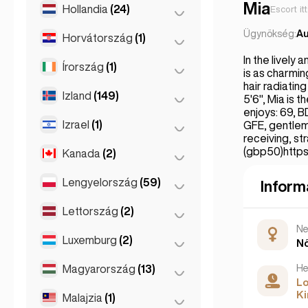
Monaco
(1)
Patras
(2)
Mia
Hollandia
(24)
Batumi
(2)
Escort it
Nizza
(5)
Szaloniki
(2)
Tbiliszi
(5)
Ügynökség:
Au
Horvátország
(1)
Amszterdam
(4)
Párizs
(69)
Thessakiniki
(3)
In the lively
Den Haag
(16)
Írország
(1)
Zágráb
(1)
is as charmin
Toulouse
(4)
hair radiatin
Hága
(1)
Izland
(149)
Dublin
(1)
5'6", Mia is 
Rotterdam
(3)
enjoys: 69, 
Izrael
(1)
Reykjavík
(149)
GFE, gentle
receiving, st
(gbp50)http
Kanada
(2)
Tel-Aviv
(1)
Lengyelország
(59)
Toronto
(2)
Inform
Lettország
(2)
Boroszló
(2)
N
Krakkó
(1)
Luxemburg
(2)
Riga
(2)
N
Poznań
(1)
Magyarország
(13)
Luxemburg
(2)
He
L
Varsó
(55)
Ki
Malajzia
(1)
Budapest
(8)