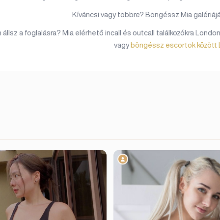
Kíváncsi vagy többre? Böngéssz Mia galériájáb
állsz a foglalásra? Mia elérhető incall és outcall találkozókra Londo
vagy
böngéssz escortok között