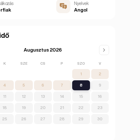
lálkozás
Nyelvek
rfiak
Angol
idő
Augusztus 2026
K
SZE
CS
P
SZO
V
1
2
4
5
6
7
8
9
11
12
13
14
15
16
18
19
20
21
22
23
25
26
27
28
29
30