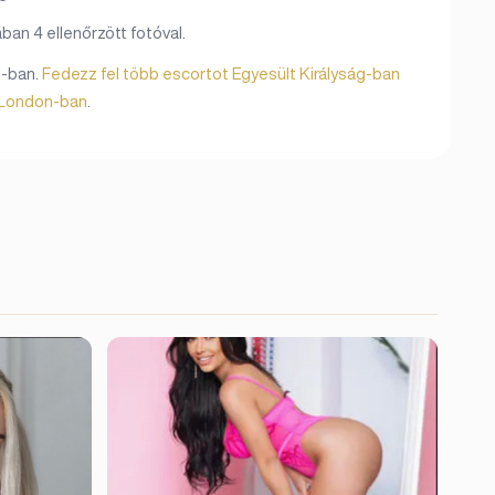
an 4 ellenőrzött fotóval.
n-ban.
Fedezz fel több escortot Egyesült Királyság-ban
 London-ban
.