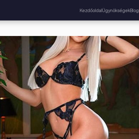
Kezdőoldal
Ügynökségek
Blog
g