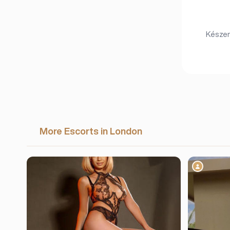
Készen 
More Escorts in London