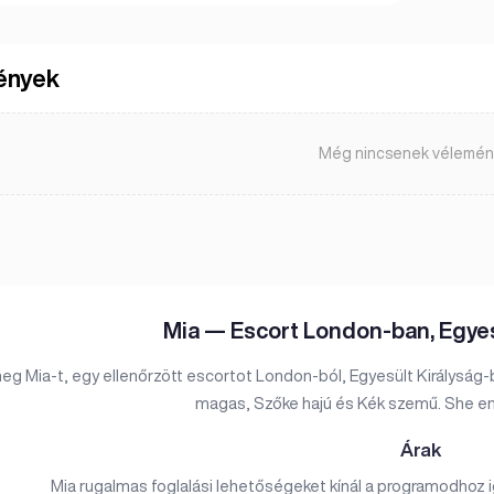
ények
Még nincsenek vélemén
Mia — Escort London-ban, Egyes
eg Mia-t, egy ellenőrzött escortot London-ból, Egyesült Királyság-
magas, Szőke hajú és Kék szemű. She eng
Árak
Mia rugalmas foglalási lehetőségeket kínál a programodhoz iga