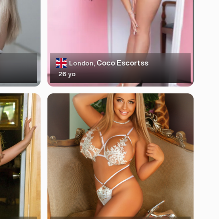
Coco Escortss
London,
26 yo