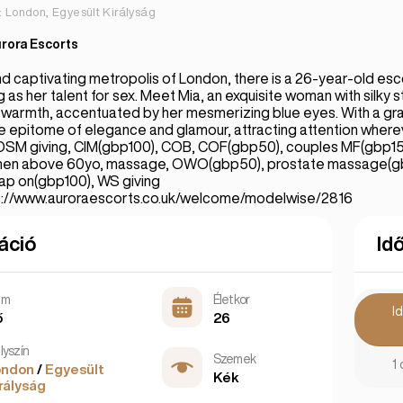
t: London, Egyesült Királyság
rora Escorts
 and captivating metropolis of London, there is a 26-year-old e
g as her talent for sex. Meet Mia, an exquisite woman with silky 
g warmth, accentuated by her mesmerizing blue eyes. With a gra
the epitome of elegance and glamour, attracting attention wher
BDSM giving, CIM(gbp100), COB, COF(gbp50), couples MF(gbp1
men above 60yo, massage, OWO(gbp50), prostate massage(gb
rap on(gbp100), WS giving
s://www.auroraescorts.co.uk/welcome/modelwise/2816
áció
Id
em
Életkor
I
ő
26
lyszín
Szemek
1 
ondon
/
Egyesült
Kék
rályság