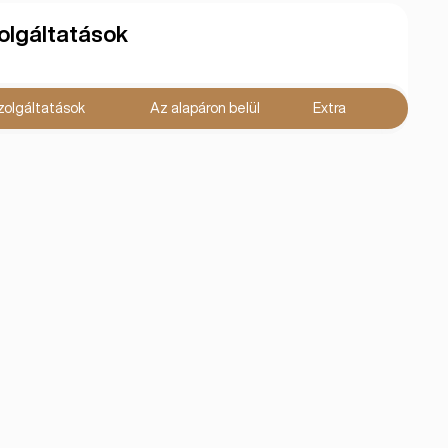
olgáltatások
zolgáltatások
Az alapáron belül
Extra