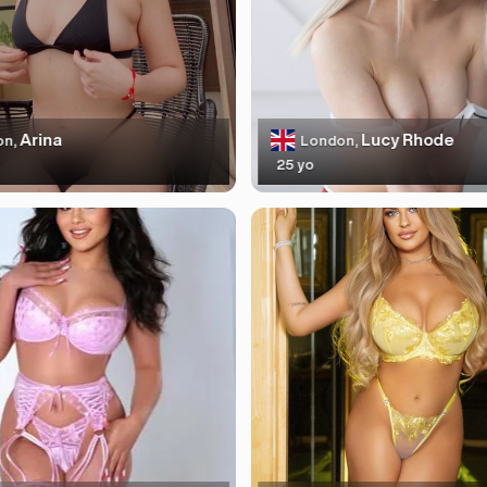
Arina
Lucy Rhode
on,
London,
25 yo