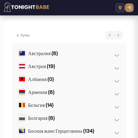
Luna - Сопелеушік London, Біріккен Па
Артқа
Австралия
(8)
Австрия
(19)
Брисбен
(2)
Мельбурн
(1)
Албания
(0)
Вена
(8)
Перт
(2)
Грац
(3)
Армения
(8)
Тирана
(0)
Сидней
(2)
Зальцбург
(3)
Бельгия
(14)
Ереван
(8)
Gold Coast
(1)
Инсбрук
(3)
Болгария
(8)
Антверпен
(5)
Линц
(2)
Брюссель
(3)
Босния және Герцеговина
(134)
Бургас
(1)