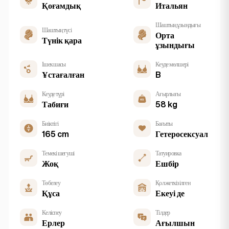
Қоғамдық
Итальян
Шаштың ұзындығы
Шаштың түсі
Орта
Түнік қара
ұзындығы
Ішек шасы
Кеуде мөлшері
Ұстағалған
B
Кеуде түрі
Ағырлығы
Табиғи
58 kg
Биіктігі
Бағыты
165 cm
Гетеросексуал
Темекі шегуші
Татуировка
Жоқ
Ешбір
Төбелеу
Қол жеткізілген
Құса
Екеуі де
Келіспеу
Тілдер
Ерлер
Ағылшын