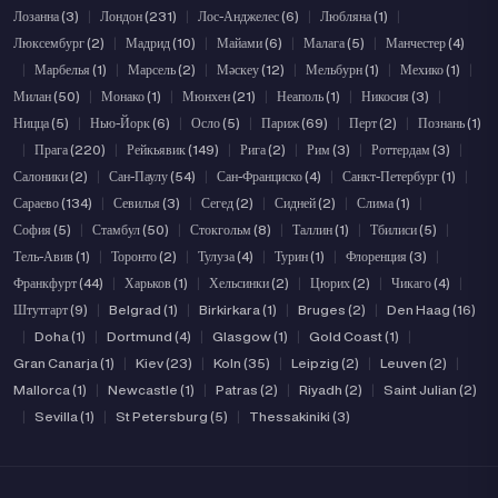
Лозанна (3)
|
Лондон (231)
|
Лос-Анджелес (6)
|
Любляна (1)
|
Люксембург (2)
|
Мадрид (10)
|
Майами (6)
|
Малага (5)
|
Манчестер (4)
|
Марбелья (1)
|
Марсель (2)
|
Мәскеу (12)
|
Мельбурн (1)
|
Мехико (1)
|
Милан (50)
|
Монако (1)
|
Мюнхен (21)
|
Неаполь (1)
|
Никосия (3)
|
Ницца (5)
|
Нью-Йорк (6)
|
Осло (5)
|
Париж (69)
|
Перт (2)
|
Познань (1)
|
Прага (220)
|
Рейкьявик (149)
|
Рига (2)
|
Рим (3)
|
Роттердам (3)
|
Салоники (2)
|
Сан-Паулу (54)
|
Сан-Франциско (4)
|
Санкт-Петербург (1)
|
Сараево (134)
|
Севилья (3)
|
Сегед (2)
|
Сидней (2)
|
Слима (1)
|
София (5)
|
Стамбул (50)
|
Стокгольм (8)
|
Таллин (1)
|
Тбилиси (5)
|
Тель-Авив (1)
|
Торонто (2)
|
Тулуза (4)
|
Турин (1)
|
Флоренция (3)
|
Франкфурт (44)
|
Харьков (1)
|
Хельсинки (2)
|
Цюрих (2)
|
Чикаго (4)
|
Штутгарт (9)
|
Belgrad (1)
|
Birkirkara (1)
|
Bruges (2)
|
Den Haag (16)
|
Doha (1)
|
Dortmund (4)
|
Glasgow (1)
|
Gold Coast (1)
|
Gran Canarja (1)
|
Kiev (23)
|
Koln (35)
|
Leipzig (2)
|
Leuven (2)
|
Mallorca (1)
|
Newcastle (1)
|
Patras (2)
|
Riyadh (2)
|
Saint Julian (2)
|
Sevilla (1)
|
St Petersburg (5)
|
Thessakiniki (3)