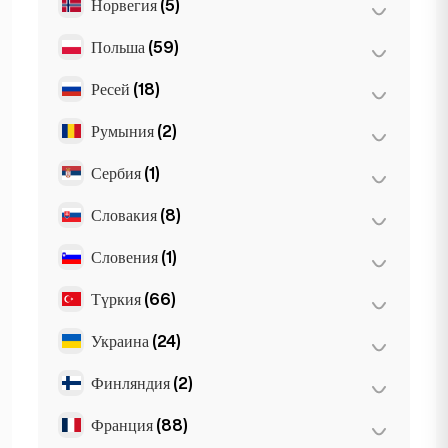
Норвегия
(5)
Амстердам
(4)
Гаага
(1)
Польша
(59)
Осло
(5)
Роттердам
(3)
Ресей
(18)
Варшава
(55)
Den Haag
(16)
Вроцлав
(2)
Румыния
(2)
Мәскеу
(12)
Краков
(1)
Санкт-Петербург
(1)
Сербия
(1)
Бухарест
(2)
Познань
(1)
St Petersburg
(5)
Словакия
(8)
Belgrad
(1)
Словения
(1)
Братислава
(8)
Түркия
(66)
Любляна
(1)
Украина
(24)
Анкара
(14)
Измир
(2)
Финляндия
(2)
Харьков
(1)
Стамбул
(50)
Kiev
(23)
Франция
(88)
Хельсинки
(2)