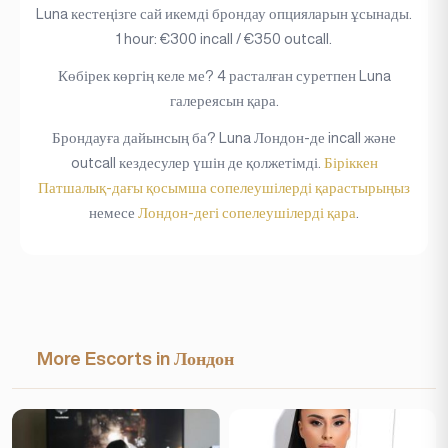
Luna кестеңізге сай икемді брондау опцияларын ұсынады.
1 hour: €300 incall / €350 outcall.
Көбірек көргің келе ме? 4 расталған суретпен Luna
галереясын қара.
Брондауға дайынсың ба? Luna Лондон-де incall және
outcall кездесулер үшін де қолжетімді.
Біріккен
Патшалық-дағы қосымша сопелеушілерді қарастырыңыз
немесе
Лондон-дегі сопелеушілерді қара
.
More Escorts in Лондон