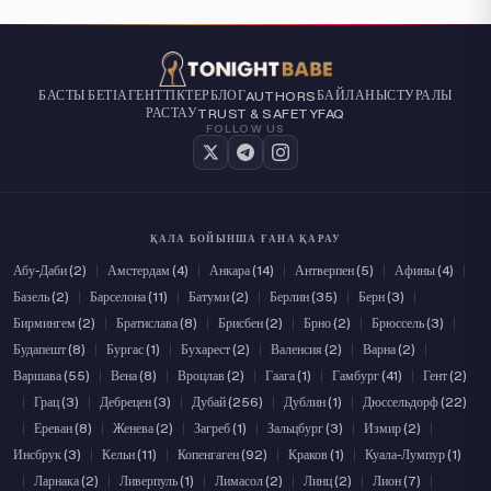
БАСТЫ БЕТІ
АГЕНТТІКТЕР
БЛОГ
БАЙЛАНЫС
ТУРАЛЫ
AUTHORS
РАСТАУ
TRUST & SAFETY
FAQ
FOLLOW US
ҚАЛА БОЙЫНША ҒАНА ҚАРАУ
Абу-Даби (2)
|
Амстердам (4)
|
Анкара (14)
|
Антверпен (5)
|
Афины (4)
|
Базель (2)
|
Барселона (11)
|
Батуми (2)
|
Берлин (35)
|
Берн (3)
|
Бирмингем (2)
|
Братислава (8)
|
Брисбен (2)
|
Брно (2)
|
Брюссель (3)
|
Будапешт (8)
|
Бургас (1)
|
Бухарест (2)
|
Валенсия (2)
|
Варна (2)
|
Варшава (55)
|
Вена (8)
|
Вроцлав (2)
|
Гаага (1)
|
Гамбург (41)
|
Гент (2)
|
Грац (3)
|
Дебрецен (3)
|
Дубай (256)
|
Дублин (1)
|
Дюссельдорф (22)
|
Ереван (8)
|
Женева (2)
|
Загреб (1)
|
Зальцбург (3)
|
Измир (2)
|
Инсбрук (3)
|
Кельн (11)
|
Копенгаген (92)
|
Краков (1)
|
Куала-Лумпур (1)
|
Ларнака (2)
|
Ливерпуль (1)
|
Лимасол (2)
|
Линц (2)
|
Лион (7)
|