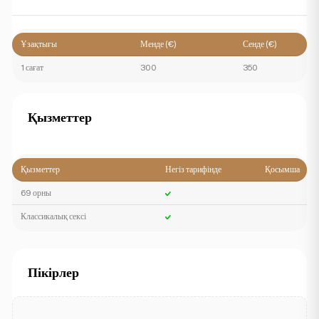
Ұзақтығы
Менде (€)
Сенде (€)
1 сағат
300
350
Қызметтер
Қызметтер
Негіз тарифінде
Қосымша
69 орны
Классикалық сексі
Пікірлер