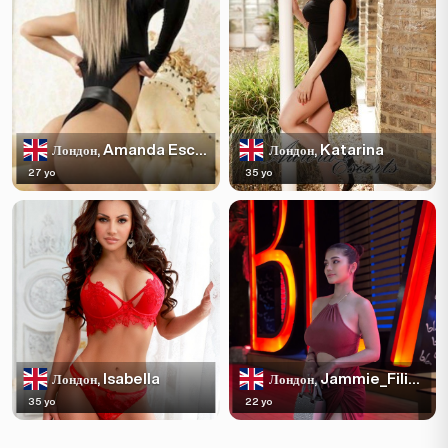
Amanda Escortss
Katarina
Лондон,
Лондон,
27 yo
35 yo
Isabella
Jammie_Filipina
Лондон,
Лондон,
35 yo
22 yo