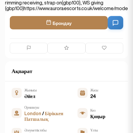
rimming receiving, strap on(gbp100), WS giving
(gbp100)https://www.auroraescorts.co.uk/welcome/modelw
Брондау
Ақпарат
Жынысы
Жасы
Әйел
24
Орналасуы
Көз
London
/
Біріккен
Қоңыр
Патшалық
Әлеуметтік тобы
Ұлты