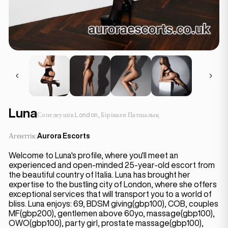
Luna
Сопелеушік London, Біріккен Патшалық
Агенттік:
Aurora Escorts
Welcome to Luna's profile, where you'll meet an
experienced and open-minded 25-year-old escort from
the beautiful country of Italia. Luna has brought her
expertise to the bustling city of London, where she offers
exceptional services that will transport you to a world of
bliss. Luna enjoys: 69, BDSM giving(gbp100), COB, couples
MF(gbp200), gentlemen above 60yo, massage(gbp100),
OWO(gbp100), party girl, prostate massage(gbp100),