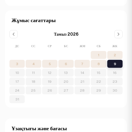
Жұмыс сағаттары
Тамыз 2026
ДС
СС
СР
БС
ЖМ
СБ
ЖК
1
2
3
4
5
6
7
8
9
10
11
12
13
14
15
16
17
18
19
20
21
22
23
24
25
26
27
28
29
30
31
Ұзақтығы және бағасы