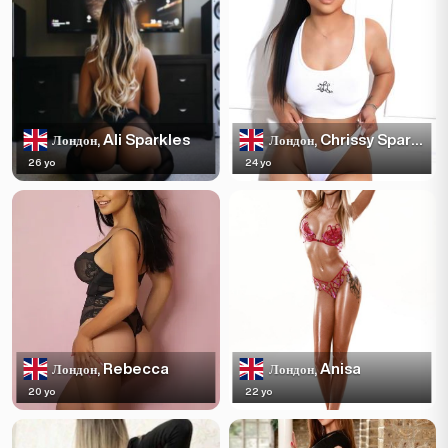
Ali Sparkles
Chrissy Sparkles
Лондон,
Лондон,
26 yo
24 yo
Rebecca
Anisa
Лондон,
Лондон,
20 yo
22 yo