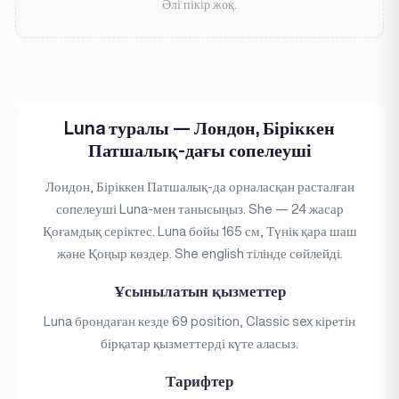
Әлі пікір жоқ.
Luna туралы — Лондон, Біріккен
Патшалық-дағы сопелеуші
Лондон, Біріккен Патшалық-да орналасқан расталған
сопелеуші Luna-мен танысыңыз. She — 24 жасар
Қоғамдық серіктес. Luna бойы 165 см, Түнік қара шаш
және Қоңыр көздер. She english тілінде сөйлейді.
Ұсынылатын қызметтер
Luna брондаған кезде 69 position, Classic sex кіретін
бірқатар қызметтерді күте аласыз.
Тарифтер