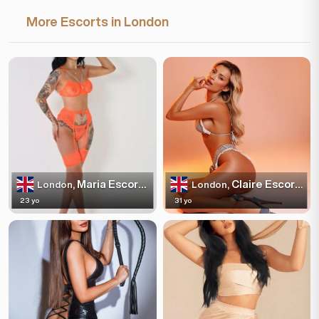
More Escorts in London
Maria Escortss
Claire Escortss
London,
London,
23 yo
31 yo