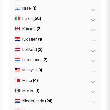
Paräis
(69)
Thessakiniki
(3)
Israel
(1)
Reykjavik
(149)
Toulouse
(4)
Thessaloniki
(2)
Italien
(58)
Tel Aviv
(1)
Kanada
(2)
Florenz
(3)
Mailand
(50)
Kroatien
(1)
Toronto
(2)
Napoli
(0)
Lettland
(2)
Zagreb
(1)
Neapel
(1)
Luxemburg
(2)
Riga
(2)
Roum
(3)
Malaysia
(1)
Lëtzebuerg
(2)
Turin
(1)
Malta
(4)
Kuala Lumpur
(1)
Mexiko
(1)
Birkirkara
(1)
Saint Julian
(2)
Niederlande
(24)
Mexiko-Stadt
(1)
Sliema
(1)