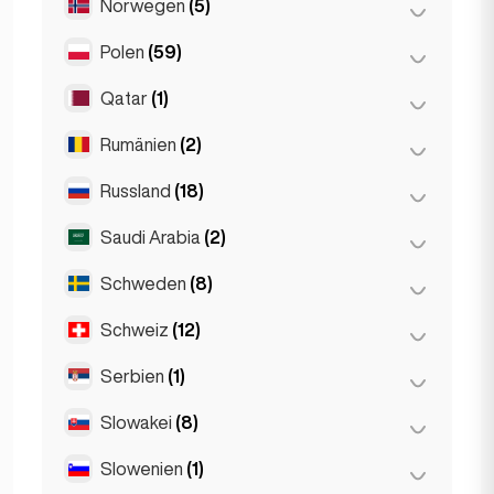
Norwegen
(5)
Amsterdam
(4)
Den Haag
(1)
Polen
(59)
Oslo
(5)
Den Haag
(16)
Qatar
(1)
Breslau
(2)
Rotterdam
(3)
Krakau
(1)
Rumänien
(2)
Doha
(1)
Posen
(1)
Russland
(18)
Bukarest
(2)
Warschau
(55)
Saudi Arabia
(2)
Moskau
(12)
Sankt Petersburg
(1)
Schweden
(8)
Riyadh
(2)
St Petersburg
(5)
Schweiz
(12)
Stockholm
(8)
Serbien
(1)
Basel
(2)
Bern
(3)
Slowakei
(8)
Belgrad
(1)
Genf
(2)
Slowenien
(1)
Bratislava
(8)