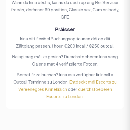
Wann du Irina béchs, kanns du dech op eng Rei Servicer
freeën, dorënner 69 position, Classic sex, Cum on body,
GFE.
Präisser
Irina bitt flexibel Buchungsoptiounen déi op däi
Zäitplang passen. 1 hour: €200 incall / €250 outcall.
Neisgiereg méi ze gesinn? Duerchstoeberen Irina seng
Galerie mat 4 verifizéierte Fotoen.
Bereet fir ze buchen? Irina ass verfügbar fir Incall a
Outcall Terminne zu London.
Entdeckt méi Escorts zu
Vereenegtes Kinnekräich
oder
duerchstoeberen
Escorts zu London
.