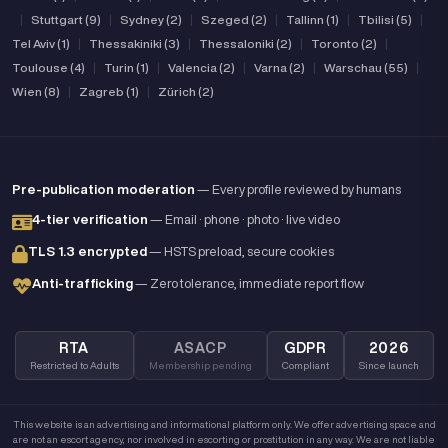
|
Stuttgart (9)
|
Sydney (2)
|
Szeged (2)
|
Tallinn (1)
|
Tbilisi (5)
|
Tel Aviv (1)
|
Thessakiniki (3)
|
Thessaloniki (2)
|
Toronto (2)
|
Toulouse (4)
|
Turin (1)
|
Valencia (2)
|
Varna (2)
|
Warschau (55)
|
Wien (8)
|
Zagreb (1)
|
Zürich (2)
Pre-publication moderation
— Every profile reviewed by humans
4-tier verification
— Email · phone · photo · live video
TLS 1.3 encrypted
— HSTS preload, secure cookies
Anti-trafficking
— Zero tolerance, immediate report flow
RTA
ASACP
GDPR
2026
Restricted to Adults
Membership pending
Compliant
Since launch
This website is an advertising and informational platform only. We offer advertising space and
are not an escort agency, nor involved in escorting or prostitution in any way. We are not liable