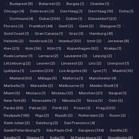
|
Budapest (8)
|
Bukarest (2)
|
Burgas (1)
|
Charkiw (1)
|
Chicago (4)
|
Debrecen (3)
|
Den Haag (1)
|
Den Haag (16)
|
Doha (1)
|
Dortmund (4)
|
Dubai (256)
|
Dublin (1)
|
Düsseldorf (22)
|
Florenz (3)
|
Frankfurt (44)
|
Genf (2)
|
Gent (2)
|
Glasgow (1)
|
Gold Coast (1)
|
Gran Canarja (1)
|
Graz (3)
|
Hamburg (41)
|
Helsinki (2)
|
Innsbruck (3)
|
Istanbul (50)
|
Izmir (2)
|
Jerewan (8)
|
Kiev (23)
|
Koln (36)
|
Köln (11)
|
Kopenhagen (92)
|
Krakau (1)
|
Kuala Lumpur (1)
|
Larnaca (2)
|
Lausanne (3)
|
Leipzig (2)
|
Lëtzebuerg (2)
|
Leuven (2)
|
Limassol (2)
|
Linz (2)
|
Liverpool (1)
|
Ljubljana (1)
|
London (231)
|
Los Angeles (6)
|
Lyon (7)
|
Madrid (10)
|
Mailand (50)
|
Málaga (5)
|
Mallorca (1)
|
Manchester (4)
|
Marbella (1)
|
Marseille (2)
|
Melbourne (1)
|
Mexiko-Stadt (1)
|
Miami (6)
|
Monaco (1)
|
Moskau (12)
|
München (21)
|
Neapel (1)
|
New York (6)
|
Newcastle (1)
|
Nikosia (3)
|
Nizza (5)
|
Oslo (5)
|
Paräis (69)
|
Patras (2)
|
Perth (2)
|
Posen (1)
|
Prag (220)
|
Reykjavik (149)
|
Riga (2)
|
Riyadh (2)
|
Rotterdam (3)
|
Roum (3)
|
Saint Julian (2)
|
Salzburg (3)
|
San Francisco (4)
|
Sankt Petersburg (1)
|
São Paulo (54)
|
Sarajevo (134)
|
Sevilla (3)
|
Sevilla (1)
|
Sliema (1)
|
Sofia (5)
|
St Petersburg (5)
|
Stockholm (8)