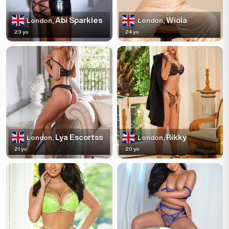
Abi Sparkles
Wiola
London,
London,
23 yo
24 yo
Lya Escortss
Rikky
London,
London,
21 yo
20 yo