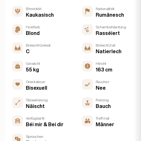
Ethnizitéit
Nationalitéit
Kaukasisch
Rumänesch
Hoerfarb
Schambehäertung
Blond
Rasséiert
Bréischt Gréisst
Bréischt Zort
C
Natierlech
Gewiicht
Héicht
55 kg
163 cm
Orientatioun
Raucher
Bisexuell
Nee
Tätowéierung
Piercing
Näischt
Bauch
Verfügbar fir
Treff mat
Béi mir & Bei dir
Männer
Sproochen