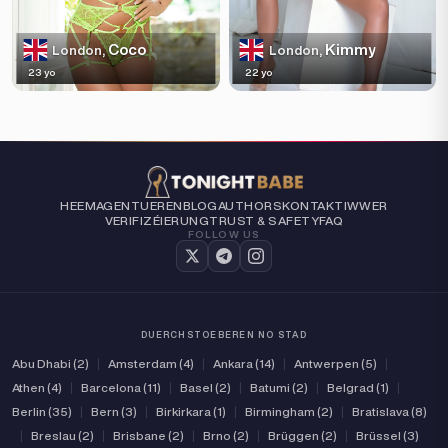
Coco
Kimmy
London,
London,
23 yo
22 yo
HEEM
AGENTUEREN
BLOG
AUTHORS
KONTAKT
IWWER
VERIFIZÉIERUNG
TRUST & SAFETY
FAQ
FOLLOW US
DUERCHSTOEBEREN NO STAD
Abu Dhabi (2)
|
Amsterdam (4)
|
Ankara (14)
|
Antwerpen (5)
|
Athen (4)
|
Barcelona (11)
|
Basel (2)
|
Batumi (2)
|
Belgrad (1)
|
Berlin (35)
|
Bern (3)
|
Birkirkara (1)
|
Birmingham (2)
|
Bratislava (8)
|
Breslau (2)
|
Brisbane (2)
|
Brno (2)
|
Brüggen (2)
|
Brüssel (3)