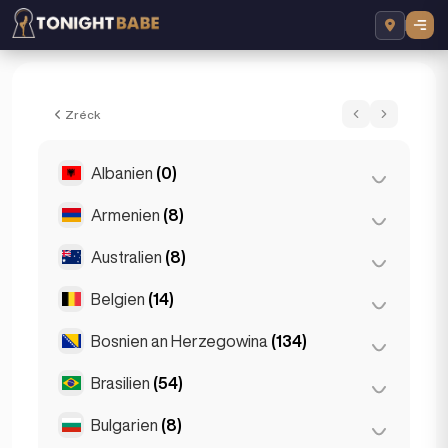
Irina - Escort a London, Vereenegtes Kin
Zréck
Albanien
(0)
Armenien
(8)
Tirana
(0)
Australien
(8)
Jerewan
(8)
Belgien
(14)
Brisbane
(2)
Gold Coast
(1)
Bosnien an Herzegowina
(134)
Antwerpen
(5)
Melbourne
(1)
Brüggen
(2)
Brasilien
(54)
Sarajevo
(134)
Perth
(2)
Brüssel
(3)
Bulgarien
(8)
São Paulo
(54)
Sydney
(2)