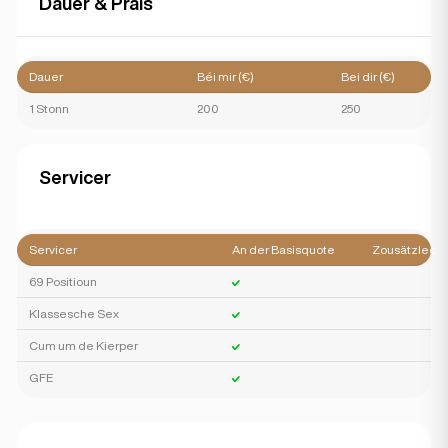
Dauer & Präis
Dauer
Béi mir (€)
Bei dir (€)
1 Stonn
200
250
Servicer
Servicer
An der Basisquote
Zousätzlech
69 Positioun
Klassesche Sex
Cum um de Kierper
GFE