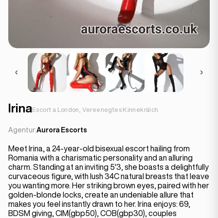
Irina
Escort a London, Vereenegtes Kinnekräich
Agentur:
Aurora Escorts
Meet Irina, a 24-year-old bisexual escort hailing from
Romania with a charismatic personality and an alluring
charm. Standing at an inviting 5'3, she boasts a delightfully
curvaceous figure, with lush 34C natural breasts that leave
you wanting more. Her striking brown eyes, paired with her
golden-blonde locks, create an undeniable allure that
makes you feel instantly drawn to her. Irina enjoys: 69,
BDSM giving, CIM(gbp50), COB(gbp30), couples