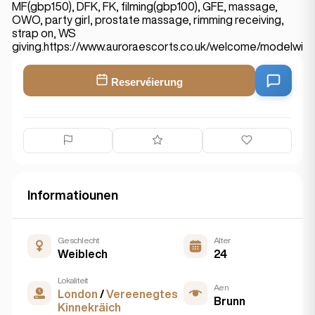
MF(gbp150), DFK, FK, filming(gbp100), GFE, massage,
OWO, party girl, prostate massage, rimming receiving,
strap on, WS
giving.https://www.auroraescorts.co.uk/welcome/modelwis
Reservéierung
Informatiounen
Geschlecht
Alter
Weiblech
24
Lokaliteit
Aen
London
/
Vereenegtes
Brunn
Kinnekräich