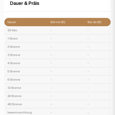
Dauer & Präis
Dauer
Béi mir (€)
Bei dir (€)
30 Min.
-
-
1 Stonn
-
-
2 Stonne
-
-
3 Stonne
-
-
4 Stonne
-
-
5 Stonne
-
-
6 Stonne
-
-
12 Stonne
-
-
24 Stonne
-
-
48 Stonne
-
-
Iwwernuechtung
-
-