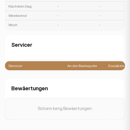
Nächsten Dag
-
-
Weekeend
-
-
Woch
-
-
Servicer
Servicer
An der Basisquote
Zousätzlech
Bewäertungen
Schonn keng Bewäertungen.