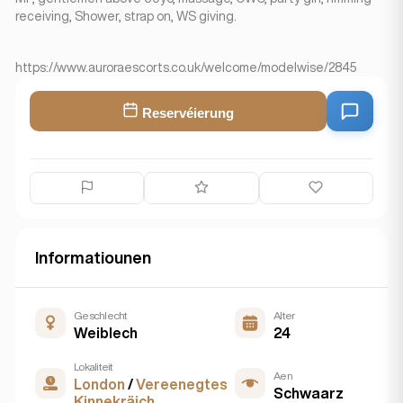
receiving, Shower, strap on, WS giving.
https://www.auroraescorts.co.uk/welcome/modelwise/2845
Reservéierung
Informatiounen
Geschlecht
Alter
Weiblech
24
Lokaliteit
Aen
London
/
Vereenegtes
Schwaarz
Kinnekräich