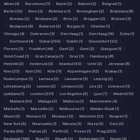
Athen (4)
|
Barcelona (11)
|
Basel (2)
|
Batumi (2)
|
Belgrad (1)
|
Berlin (35)
|
Bern (3)
|
Birkirkara (1)
|
Birmingham (2)
|
Bratislava (8)
|
Breslau (2)
|
Brisbane (2)
|
Brno (2)
|
Brüggen (2)
|
Brüssel (3)
|
Budapest (8)
|
Bukarest (2)
|
Burgas (1)
|
Charkiw (1)
|
Chicago (4)
|
Debrecen (3)
|
Den Haag (1)
|
Den Haag (16)
|
Doha (1)
|
Dortmund (4)
|
Dubai (256)
|
Dublin (1)
|
Düsseldorf (22)
|
Florenz (3)
|
Frankfurt (44)
|
Genf (2)
|
Gent (2)
|
Glasgow (1)
|
Gold Coast (1)
|
Gran Canarja (1)
|
Graz (3)
|
Hamburg (41)
|
Helsinki (2)
|
Innsbruck (3)
|
Istanbul (50)
|
Izmir (2)
|
Jerewan (8)
|
Kiev (23)
|
Koln (35)
|
Köln (11)
|
Kopenhagen (92)
|
Krakau (1)
|
Kuala Lumpur (1)
|
Larnaca (2)
|
Lausanne (3)
|
Leipzig (2)
|
Lëtzebuerg (2)
|
Leuven (2)
|
Limassol (2)
|
Linz (2)
|
Liverpool (1)
|
Ljubljana (1)
|
London (231)
|
Los Angeles (6)
|
Lyon (7)
|
Madrid (10)
|
Mailand (50)
|
Málaga (5)
|
Mallorca (1)
|
Manchester (4)
|
Marbella (1)
|
Marseille (2)
|
Melbourne (1)
|
Mexiko-Stadt (1)
|
Miami (6)
|
Monaco (1)
|
Moskau (12)
|
München (21)
|
Neapel (1)
|
New York (6)
|
Newcastle (1)
|
Nikosia (3)
|
Nizza (5)
|
Oslo (5)
|
Paräis (69)
|
Patras (2)
|
Perth (2)
|
Posen (1)
|
Prag (220)
|
Reykjavik (149)
|
Riga (2)
|
Riyadh (2)
|
Rotterdam (3)
|
Roum (3)
|