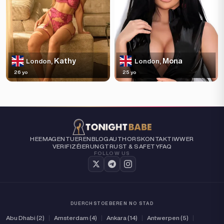
Kathy
Mona
London,
London,
26 yo
25 yo
HEEM
AGENTUEREN
BLOG
AUTHORS
KONTAKT
IWWER
VERIFIZÉIERUNG
TRUST & SAFETY
FAQ
FOLLOW US
DUERCHSTOEBEREN NO STAD
Abu Dhabi (2)
|
Amsterdam (4)
|
Ankara (14)
|
Antwerpen (5)
|