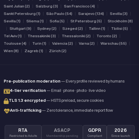
Saint Julian (2)
|
Salzburg (3)
|
San Francisco (4)
|
Sankt Petersburg (1)
|
São Paulo (54)
|
Sarajevo (134)
|
Sevilla (3)
|
Sevilla (1)
|
Sliema (1)
|
Sofia (5)
|
St Petersburg (5)
|
Stockholm (8)
|
Stuttgart (9)
|
Sydney (2)
|
Szeged (2)
|
Tallinn (1)
|
Tbilisi (5)
|
Tel Aviv (1)
|
Thessakiniki (3)
|
Thessaloniki (2)
|
Toronto (2)
|
Toulouse (4)
|
Turin (1)
|
Valencia (2)
|
Varna (2)
|
Warschau (55)
|
Wien (8)
|
Zagreb (1)
|
Zürich (2)
Pre-publication moderation
— Every profile reviewed by humans
4-tier verification
— Email · phone · photo · live video
TLS 1.3 encrypted
— HSTS preload, secure cookies
Anti-trafficking
— Zero tolerance, immediate report flow
RTA
ASACP
GDPR
2026
Restricted to Adults
Membership pending
Compliant
Since launch