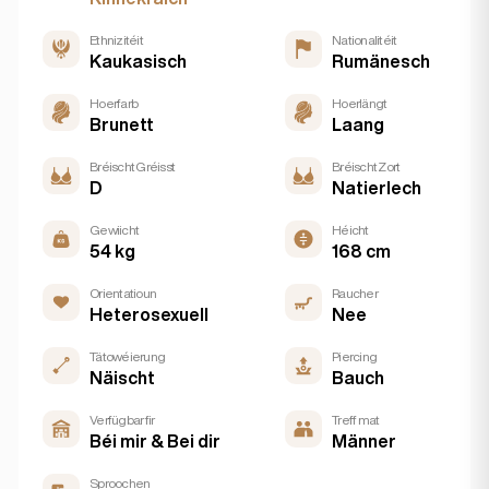
Ethnizitéit
Nationalitéit
Kaukasisch
Rumänesch
Hoerfarb
Hoerlängt
Brunett
Laang
Bréischt Gréisst
Bréischt Zort
D
Natierlech
Gewiicht
Héicht
54 kg
168 cm
Orientatioun
Raucher
Heterosexuell
Nee
Tätowéierung
Piercing
Näischt
Bauch
Verfügbar fir
Treff mat
Béi mir & Bei dir
Männer
Sproochen