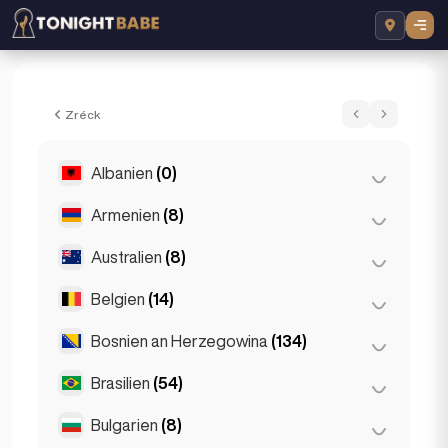
Kori - Escort a London, Vereenegtes Kinn
Zréck
Albanien
(0)
Armenien
(8)
Tirana
(0)
Australien
(8)
Jerewan
(8)
Belgien
(14)
Brisbane
(2)
Gold Coast
(1)
Bosnien an Herzegowina
(134)
Antwerpen
(5)
Melbourne
(1)
Brüggen
(2)
Brasilien
(54)
Sarajevo
(134)
Perth
(2)
Brüssel
(3)
Bulgarien
(8)
São Paulo
(54)
Sydney
(2)