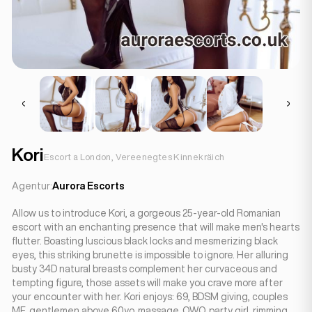
Kori
Escort a London, Vereenegtes Kinnekräich
Agentur:
Aurora Escorts
Allow us to introduce Kori, a gorgeous 25-year-old Romanian
escort with an enchanting presence that will make men's hearts
flutter. Boasting luscious black locks and mesmerizing black
eyes, this striking brunette is impossible to ignore. Her alluring
busty 34D natural breasts complement her curvaceous and
tempting figure, those assets will make you crave more after
your encounter with her. Kori enjoys: 69, BDSM giving, couples
MF, gentlemen above 60yo, massage, OWO, party girl, rimming