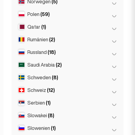
Norwegen
(5)
Amsterdam
(4)
Den Haag
(1)
Polen
(59)
Oslo
(5)
Den Haag
(16)
Qatar
(1)
Breslau
(2)
Rotterdam
(3)
Krakau
(1)
Rumänien
(2)
Doha
(1)
Posen
(1)
Russland
(18)
Bukarest
(2)
Warschau
(55)
Saudi Arabia
(2)
Moskau
(12)
Sankt Petersburg
(1)
Schweden
(8)
Riyadh
(2)
St Petersburg
(5)
Schweiz
(12)
Stockholm
(8)
Serbien
(1)
Basel
(2)
Bern
(3)
Slowakei
(8)
Belgrad
(1)
Genf
(2)
Slowenien
(1)
Bratislava
(8)