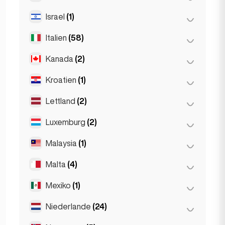
Paräis
(69)
Thessakiniki
(3)
Israel
(1)
Reykjavik
(149)
Toulouse
(4)
Thessaloniki
(2)
Italien
(58)
Tel Aviv
(1)
Kanada
(2)
Florenz
(3)
Mailand
(50)
Kroatien
(1)
Toronto
(2)
Napoli
(0)
Lettland
(2)
Zagreb
(1)
Neapel
(1)
Luxemburg
(2)
Riga
(2)
Roum
(3)
Malaysia
(1)
Lëtzebuerg
(2)
Turin
(1)
Malta
(4)
Kuala Lumpur
(1)
Mexiko
(1)
Birkirkara
(1)
Saint Julian
(2)
Niederlande
(24)
Mexiko-Stadt
(1)
Sliema
(1)