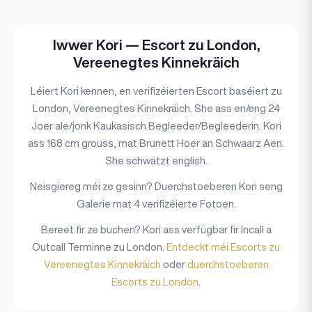
Iwwer Kori — Escort zu London,
Vereenegtes Kinnekräich
Léiert Kori kennen, en verifizéierten Escort baséiert zu
London, Vereenegtes Kinnekräich. She ass en/eng 24
Joer ale/jonk Kaukasisch Begleeder/Begleederin. Kori
ass 168 cm grouss, mat Brunett Hoer an Schwaarz Aen.
She schwätzt english.
Neisgiereg méi ze gesinn? Duerchstoeberen Kori seng
Galerie mat 4 verifizéierte Fotoen.
Bereet fir ze buchen? Kori ass verfügbar fir Incall a
Outcall Terminne zu London.
Entdeckt méi Escorts zu
Vereenegtes Kinnekräich
oder
duerchstoeberen
Escorts zu London
.