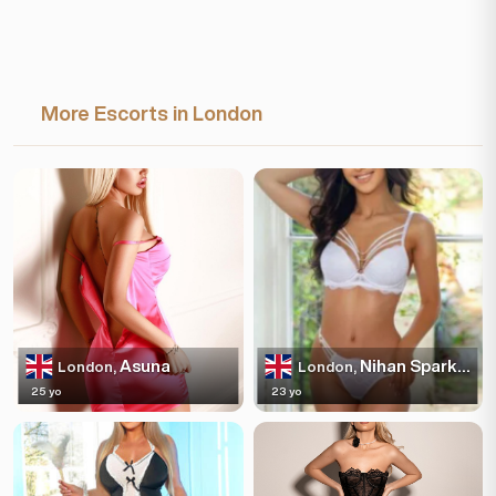
More Escorts in London
Asuna
Nihan Sparkles
London,
London,
25 yo
23 yo