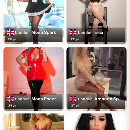
Mona Sparkles
Essi
London,
London,
28 yo
22 yo
Mona Escortss
Amanda Sparkles
London,
London,
28 yo
27 yo