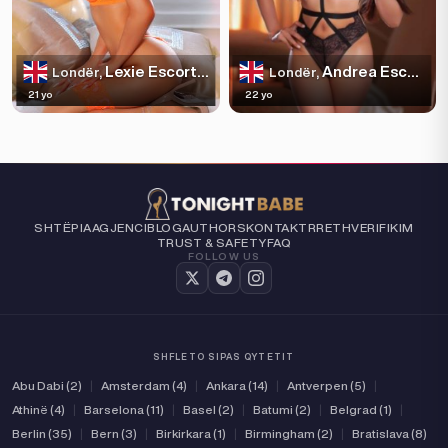
Lexie Escortss
Andrea Escortss
Londër,
Londër,
21 yo
22 yo
SHTËPIA
AGJENCI
BLOG
AUTHORS
KONTAKT
RRETH
VERIFIKIM
TRUST & SAFETY
FAQ
FOLLOW US
SHFLETO SIPAS QYTETIT
Abu Dabi (2)
|
Amsterdam (4)
|
Ankara (14)
|
Antverpen (5)
|
Athinë (4)
|
Barselona (11)
|
Basel (2)
|
Batumi (2)
|
Belgrad (1)
|
Berlin (35)
|
Bern (3)
|
Birkirkara (1)
|
Birmingham (2)
|
Bratislava (8)