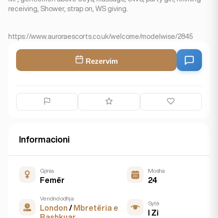
receiving, Shower, strap on, WS giving.
https://www.auroraescorts.co.uk/welcome/modelwise/2845
Rezervim
Informacioni
Gjinia
Mosha
Femër
24
Vendndodhja
Sytë
London
/
Mbretëria e
I Zi
Bashkuar