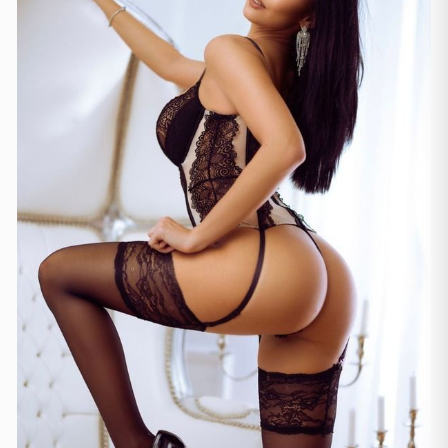
Gjenevë
(2)
Lozanë
(3)