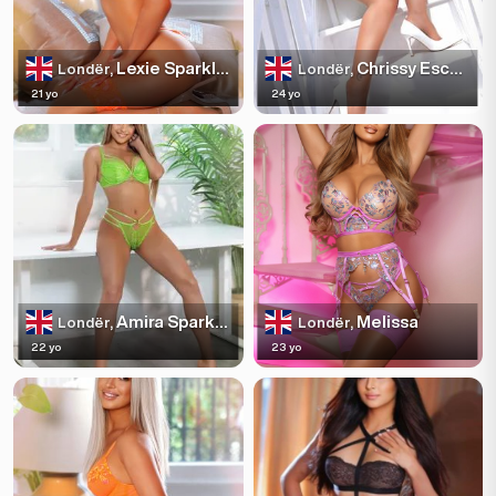
Lexie Sparkles
Chrissy Escortss
Londër,
Londër,
21 yo
24 yo
Amira Sparkles
Melissa
Londër,
Londër,
22 yo
23 yo