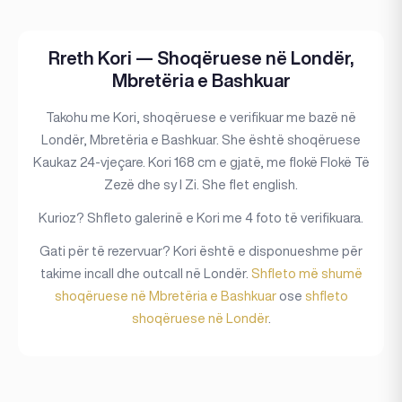
Rreth Kori — Shoqëruese në Londër,
Mbretëria e Bashkuar
Takohu me Kori, shoqëruese e verifikuar me bazë në
Londër, Mbretëria e Bashkuar. She është shoqëruese
Kaukaz 24-vjeçare. Kori 168 cm e gjatë, me flokë Flokë Të
Zezë dhe sy I Zi. She flet english.
Kurioz? Shfleto galerinë e Kori me 4 foto të verifikuara.
Gati për të rezervuar? Kori është e disponueshme për
takime incall dhe outcall në Londër.
Shfleto më shumë
shoqëruese në Mbretëria e Bashkuar
ose
shfleto
shoqëruese në Londër
.