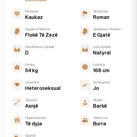
Etniciteti
Shtetësia
Kaukaz
Roman
Ngjyra e Flokëve
Gjatësia e Flokëve
Flokë Të Zezë
E Gjatë
Madhësia e Gjoksit
Lloji i Gjoksit
D
Natyral
Pesha
Lartësia
54 kg
168 cm
Orientimi
Duhanpirës
Heteroseksual
Jo
Tatuazh
Shpim
Asnjë
Barkë
Disponibel për
Takim me
Të dyja
Burra
Gjuhët