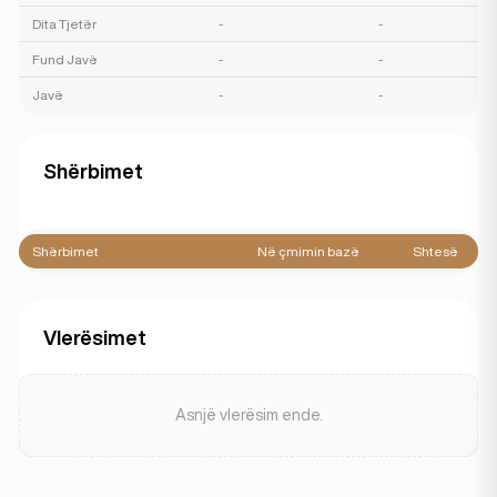
Dita Tjetër
-
-
Fund Javë
-
-
Javë
-
-
Shërbimet
Shërbimet
Në çmimin bazë
Shtesë
Vlerësimet
Asnjë vlerësim ende.