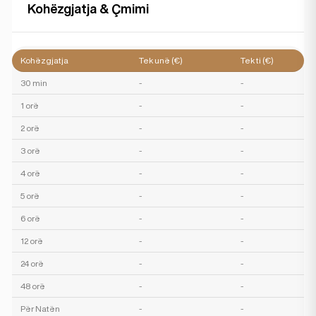
Kohëzgjatja & Çmimi
Kohëzgjatja
Tek unë (€)
Tek ti (€)
30 min
-
-
1 orë
-
-
2 orë
-
-
3 orë
-
-
4 orë
-
-
5 orë
-
-
6 orë
-
-
12 orë
-
-
24 orë
-
-
48 orë
-
-
Për Natën
-
-