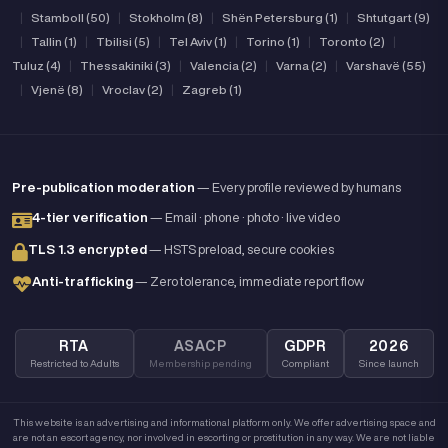
|
Stamboll (50)
|
Stokholm (8)
|
Shën Petersburg (1)
|
Shtutgart (9)
|
Tallin (1)
|
Tbilisi (5)
|
Tel Aviv (1)
|
Torino (1)
|
Toronto (2)
|
Tuluz (4)
|
Thessakiniki (3)
|
Valencia (2)
|
Varna (2)
|
Varshavë (55)
|
Vjenë (8)
|
Vroclav (2)
|
Zagreb (1)
Pre-publication moderation
— Every profile reviewed by humans
4-tier verification
— Email · phone · photo · live video
TLS 1.3 encrypted
— HSTS preload, secure cookies
Anti-trafficking
— Zero tolerance, immediate report flow
RTA
ASACP
GDPR
2026
Restricted to Adults
Membership pending
Compliant
Since launch
This website is an advertising and informational platform only. We offer advertising space and
are not an escort agency, nor involved in escorting or prostitution in any way. We are not liable