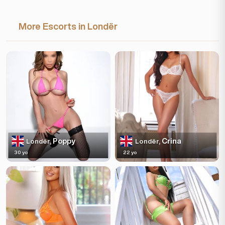
More Escorts in Londër
Poppy
Crina
Londër,
Londër,
30 yo
22 yo