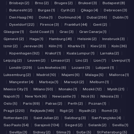
|
Brisbejn (2)
|
Brno (2)
|
Bruges (2)
|
Bruksel (3)
|
Budapest (8)
|
Bukuresht (2)
|
Burgas (1)
|
Cyrih (2)
|
Çikago (4)
|
Debrecen (3)
|
Den Haag (16)
|
Doha (1)
|
Dortmund (4)
|
Dubai (256)
|
Dublin (1)
|
Dyseldorf (22)
|
Firence (3)
|
Frankfurt (44)
|
Gent (2)
|
Glasgow (1)
|
Gold Coast (1)
|
Grac (3)
|
Gran Canarja (1)
|
Gjenevë (2)
|
Haga (1)
|
Hamburg (41)
|
Helsinki (2)
|
Innsbruck (3)
|
Izmir (2)
|
Jerevan (8)
|
Këln (11)
|
Kharkiv (1)
|
Kiev (23)
|
Koln (36)
|
Kopenhagen (92)
|
Krakof (1)
|
Kuala Lumpur (1)
|
Larnaka (2)
|
Leipzig (2)
|
Leuven (2)
|
Limasol (2)
|
Linc (2)
|
Lion (7)
|
Liverpul (1)
|
Londër (229)
|
Los Anxhelos (6)
|
Lozanë (3)
|
Lubjanë (1)
|
Luksemburg (2)
|
Madrid (10)
|
Majami (6)
|
Malaga (5)
|
Mallorca (1)
|
Mançester (4)
|
Marbeja (1)
|
Marsejë (2)
|
Melburn (1)
|
Mexico City (1)
|
Milano (50)
|
Monako (1)
|
Moskë (12)
|
Mynih (21)
|
Napoli (1)
|
New York (6)
|
Newcastle (1)
|
Nicë (5)
|
Nikosia (3)
|
Oslo (5)
|
Paris (69)
|
Patras (2)
|
Perth (2)
|
Poznan (1)
|
Pragë (220)
|
Rejkjavik (149)
|
Rigë (2)
|
Riyadh (2)
|
Romë (3)
|
Rotterdam (3)
|
Saint Julian (2)
|
Salzburg (3)
|
San Françisko (4)
|
Sao Paulo (54)
|
Sarajevë (134)
|
Seged (2)
|
Selanik (2)
|
Sevilla (1)
|
Sevillja (3)
|
Sidney (2)
|
Slima (1)
|
Sofje (5)
|
St Petersburg (5)