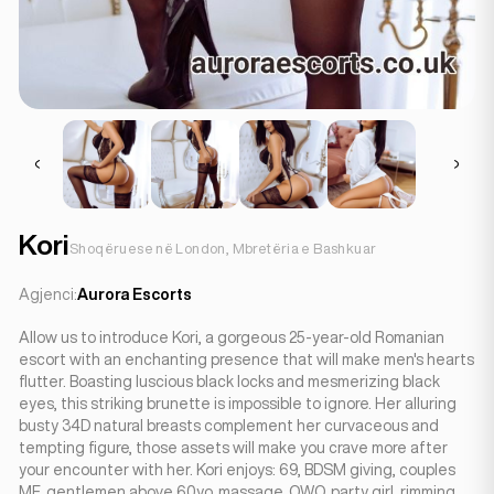
Kori
Shoqëruese në London, Mbretëria e Bashkuar
Agjenci:
Aurora Escorts
Allow us to introduce Kori, a gorgeous 25-year-old Romanian
escort with an enchanting presence that will make men's hearts
flutter. Boasting luscious black locks and mesmerizing black
eyes, this striking brunette is impossible to ignore. Her alluring
busty 34D natural breasts complement her curvaceous and
tempting figure, those assets will make you crave more after
your encounter with her. Kori enjoys: 69, BDSM giving, couples
MF, gentlemen above 60yo, massage, OWO, party girl, rimming