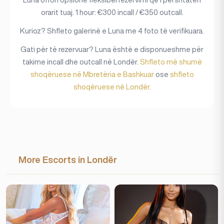
orarit tuaj. 1 hour: €300 incall / €350 outcall.
Kurioz? Shfleto galerinë e Luna me 4 foto të verifikuara.
Gati për të rezervuar? Luna është e disponueshme për
takime incall dhe outcall në Londër.
Shfleto më shumë
shoqëruese në Mbretëria e Bashkuar
ose
shfleto
shoqëruese në Londër
.
More Escorts in Londër