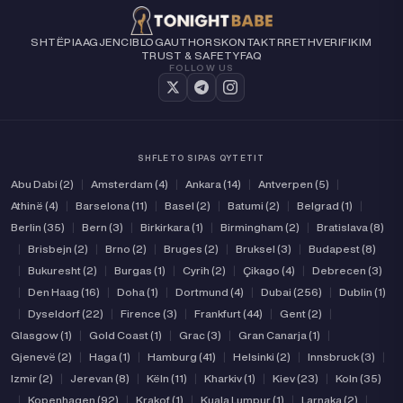
SHTËPIA
AGJENCI
BLOG
AUTHORS
KONTAKT
RRETH
VERIFIKIM
TRUST & SAFETY
FAQ
FOLLOW US
SHFLETO SIPAS QYTETIT
Abu Dabi (2)
|
Amsterdam (4)
|
Ankara (14)
|
Antverpen (5)
|
Athinë (4)
|
Barselona (11)
|
Basel (2)
|
Batumi (2)
|
Belgrad (1)
|
Berlin (35)
|
Bern (3)
|
Birkirkara (1)
|
Birmingham (2)
|
Bratislava (8)
|
Brisbejn (2)
|
Brno (2)
|
Bruges (2)
|
Bruksel (3)
|
Budapest (8)
|
Bukuresht (2)
|
Burgas (1)
|
Cyrih (2)
|
Çikago (4)
|
Debrecen (3)
|
Den Haag (16)
|
Doha (1)
|
Dortmund (4)
|
Dubai (256)
|
Dublin (1)
|
Dyseldorf (22)
|
Firence (3)
|
Frankfurt (44)
|
Gent (2)
|
Glasgow (1)
|
Gold Coast (1)
|
Grac (3)
|
Gran Canarja (1)
|
Gjenevë (2)
|
Haga (1)
|
Hamburg (41)
|
Helsinki (2)
|
Innsbruck (3)
|
Izmir (2)
|
Jerevan (8)
|
Këln (11)
|
Kharkiv (1)
|
Kiev (23)
|
Koln (35)
|
Kopenhagen (92)
|
Krakof (1)
|
Kuala Lumpur (1)
|
Larnaka (2)
|