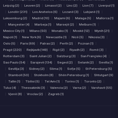
Leipzig (2)
|
Leuven (2)
|
Limasol (2)
|
Linc (2)
|
Lion (7)
|
Liverpul (1)
|
Londër (231)
|
Los Anxhelos (6)
|
Lozanë (3)
|
Lubjanë (1)
|
Luksemburg (2)
|
Madrid (10)
|
Majami (6)
|
Malaga (5)
|
Mallorca (1)
|
Mançester (4)
|
Marbeja (1)
|
Marsejë (2)
|
Melburn (1)
|
Mexico City (1)
|
Milano (50)
|
Monako (1)
|
Moskë (12)
|
Mynih (21)
|
Napoli (1)
|
New York (6)
|
Newcastle (1)
|
Nicë (5)
|
Nikosia (3)
|
Oslo (5)
|
Paris (69)
|
Patras (2)
|
Perth (2)
|
Poznan (1)
|
Pragë (220)
|
Rejkjavik (149)
|
Rigë (2)
|
Riyadh (2)
|
Romë (3)
|
Rotterdam (3)
|
Saint Julian (2)
|
Salzburg (3)
|
San Françisko (4)
|
Sao Paulo (54)
|
Sarajevë (134)
|
Seged (2)
|
Selanik (2)
|
Sevilla (1)
|
Sevillja (3)
|
Sidney (2)
|
Slima (1)
|
Sofje (5)
|
St Petersburg (5)
|
Stamboll (50)
|
Stokholm (8)
|
Shën Petersburg (1)
|
Shtutgart (9)
|
Tallin (1)
|
Tbilisi (5)
|
Tel Aviv (1)
|
Torino (1)
|
Toronto (2)
|
Tuluz (4)
|
Thessakiniki (3)
|
Valencia (2)
|
Varna (2)
|
Varshavë (55)
|
Vjenë (8)
|
Vroclav (2)
|
Zagreb (1)