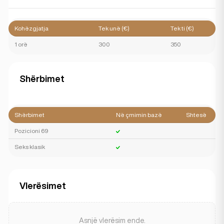
Kohëzgjatja
Tek unë (€)
Tek ti (€)
1 orë
300
350
Shërbimet
Shërbimet
Në çmimin bazë
Shtesë
Pozicioni 69
Seks klasik
Vlerësimet
Asnjë vlerësim ende.