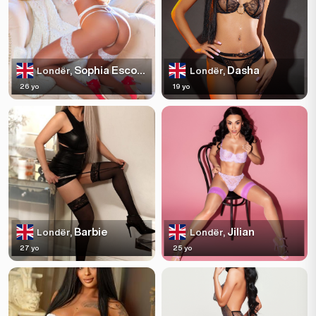
Sophia Escortss
Dasha
Londër,
Londër,
26 yo
19 yo
Barbie
Jilian
Londër,
Londër,
27 yo
25 yo