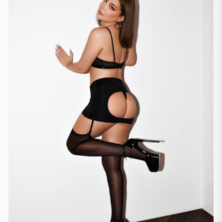
Gjenevë
(2)
Lozanë
(3)