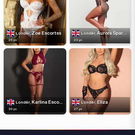
Zoe Escortss
Aurora Sparkles
Londër,
Londër,
25 yo
23 yo
Karlina Escortss
Eliza
Londër,
Londër,
30 yo
27 yo