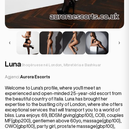
Luna
Shoqëruese në London, Mbretëria e Bashkuar
Agjenci:
Aurora Escorts
Welcome to Luna's profile, where you'll meet an
experienced and open-minded 25-year-old escort from
the beautiful country of Italia. Luna has brought her
expertise to the bustling city of London, where she offers
exceptional services that will transport you to a world of
bliss. Luna enjoys: 69, BDSM giving(gbp100), COB, couples
MF(gbp200), gentlemen above 60yo, massage(gbp100),
OWO(gbp100), party girl, prostate massage(gbp100),