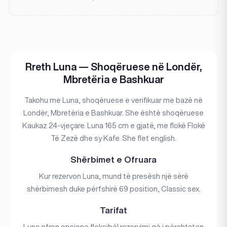
Rreth Luna — Shoqëruese në Londër,
Mbretëria e Bashkuar
Takohu me Luna, shoqëruese e verifikuar me bazë në
Londër, Mbretëria e Bashkuar. She është shoqëruese
Kaukaz 24-vjeçare. Luna 165 cm e gjatë, me flokë Flokë
Të Zezë dhe sy Kafe. She flet english.
Shërbimet e Ofruara
Kur rezervon Luna, mund të presësh një sërë
shërbimesh duke përfshirë 69 position, Classic sex.
Tarifat
Luna ofron opsione fleksibël rezervimi që i përshtaten