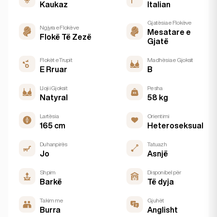
Kaukaz
Italian
Gjatësia e Flokëve
Ngjyra e Flokëve
Mesatare e
Flokë Të Zezë
Gjatë
Flokët e Trupit
Madhësia e Gjoksit
E Rruar
B
Lloji i Gjoksit
Pesha
Natyral
58 kg
Lartësia
Orientimi
165 cm
Heteroseksual
Duhanpirës
Tatuazh
Jo
Asnjë
Shpim
Disponibel për
Barkë
Të dyja
Takim me
Gjuhët
Burra
Anglisht