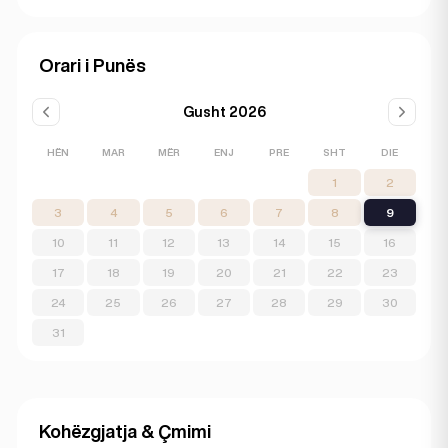
Orari i Punës
Gusht 2026
HËN
MAR
MËR
ENJ
PRE
SHT
DIE
1
2
3
4
5
6
7
8
9
10
11
12
13
14
15
16
17
18
19
20
21
22
23
24
25
26
27
28
29
30
31
Kohëzgjatja & Çmimi