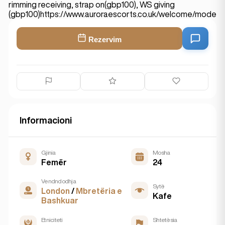
rimming receiving, strap on(gbp100), WS giving
(gbp100)https://www.auroraescorts.co.uk/welcome/modelw
Rezervim
Informacioni
Gjinia
Mosha
Femër
24
Vendndodhja
Sytë
London
/
Mbretëria e
Kafe
Bashkuar
Etniciteti
Shtetësia