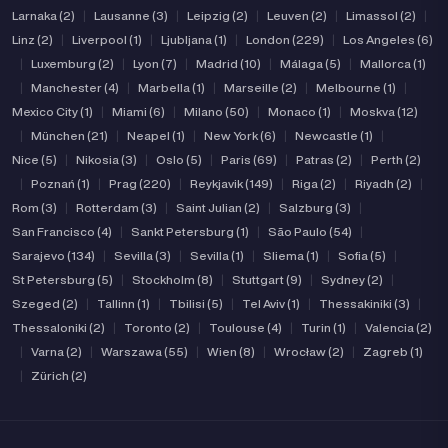
Larnaka (2)
|
Lausanne (3)
|
Leipzig (2)
|
Leuven (2)
|
Limassol (2)
|
Linz (2)
|
Liverpool (1)
|
Ljubljana (1)
|
London (229)
|
Los Angeles (6)
|
Luxemburg (2)
|
Lyon (7)
|
Madrid (10)
|
Málaga (5)
|
Mallorca (1)
|
Manchester (4)
|
Marbella (1)
|
Marseille (2)
|
Melbourne (1)
|
Mexico City (1)
|
Miami (6)
|
Milano (50)
|
Monaco (1)
|
Moskva (12)
|
München (21)
|
Neapel (1)
|
New York (6)
|
Newcastle (1)
|
Nice (5)
|
Nikosia (3)
|
Oslo (5)
|
Paris (69)
|
Patras (2)
|
Perth (2)
|
Poznań (1)
|
Prag (220)
|
Reykjavik (149)
|
Riga (2)
|
Riyadh (2)
|
Rom (3)
|
Rotterdam (3)
|
Saint Julian (2)
|
Salzburg (3)
|
San Francisco (4)
|
Sankt Petersburg (1)
|
São Paulo (54)
|
Sarajevo (134)
|
Sevilla (3)
|
Sevilla (1)
|
Sliema (1)
|
Sofia (5)
|
St Petersburg (5)
|
Stockholm (8)
|
Stuttgart (9)
|
Sydney (2)
|
Szeged (2)
|
Tallinn (1)
|
Tbilisi (5)
|
Tel Aviv (1)
|
Thessakiniki (3)
|
Thessaloniki (2)
|
Toronto (2)
|
Toulouse (4)
|
Turin (1)
|
Valencia (2)
|
Varna (2)
|
Warszawa (55)
|
Wien (8)
|
Wrocław (2)
|
Zagreb (1)
|
Zürich (2)