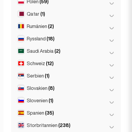
Polen
(59)
Oslo
(5)
Haag
(1)
Qatar
(1)
Krakow
(1)
Rotterdam
(3)
Poznań
(1)
Rumänien
(2)
Doha
(1)
Warszawa
(55)
Ryssland
(18)
Bukarest
(2)
Wrocław
(2)
Saudi Arabia
(2)
Moskva
(12)
Sankt Petersburg
(1)
Schweiz
(12)
Riyadh
(2)
St Petersburg
(5)
Serbien
(1)
Basel
(2)
Bern
(3)
Slovakien
(8)
Belgrad
(1)
Genève
(2)
Slovenien
(1)
Bratislava
(8)
Lausanne
(3)
Spanien
(35)
Ljubljana
(1)
Zürich
(2)
Storbritannien
(238)
Barcelona
(11)