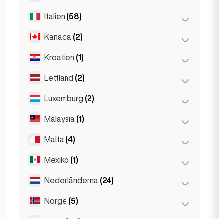
Toulouse
(4)
Thessaloniki
(2)
Italien
(58)
Tel Aviv
(1)
Kanada
(2)
Florens
(3)
Milano
(50)
Kroatien
(1)
Toronto
(2)
Napoli
(0)
Lettland
(2)
Zagreb
(1)
Neapel
(1)
Luxemburg
(2)
Riga
(2)
Rom
(3)
Malaysia
(1)
Luxemburg
(2)
Turin
(1)
Malta
(4)
Kuala Lumpur
(1)
Mexiko
(1)
Birkirkara
(1)
Saint Julian
(2)
Nederländerna
(24)
Mexico City
(1)
Sliema
(1)
Norge
(5)
Amsterdam
(4)
Den Haag
(16)