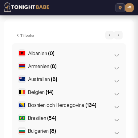
Poppy - Eskorta i London, Storbritannien
Tillbaka
Albanien
(0)
Armenien
(8)
Tirana
(0)
Australien
(8)
Jerevan
(8)
Belgien
(14)
Brisbane
(2)
Gold Coast
(1)
Bosnien och Hercegovina
(134)
Antwerpen
(5)
Melbourne
(1)
Bruges
(2)
Brasilien
(54)
Sarajevo
(134)
Perth
(2)
Bryssel
(3)
Bulgarien
(8)
São Paulo
(54)
Sydney
(2)