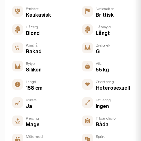
Etnicitet
Nationalitet
Kaukasisk
Brittisk
Hårfärg
Hårlängd
Blond
Långt
Könshår
Bystorlek
Rakad
G
Bytyp
Vikt
Silikon
55 kg
Längd
Orientering
158 cm
Heterosexuell
Rökare
Tatuering
Ja
Ingen
Piercing
Tillgänglig för
Mage
Båda
Möte med
Språk