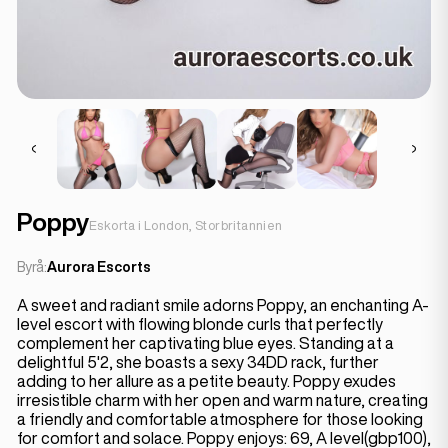
Poppy
Eskorta i London, Storbritannien
Byrå:
Aurora Escorts
A sweet and radiant smile adorns Poppy, an enchanting A-
level escort with flowing blonde curls that perfectly
complement her captivating blue eyes. Standing at a
delightful 5'2, she boasts a sexy 34DD rack, further
adding to her allure as a petite beauty. Poppy exudes
irresistible charm with her open and warm nature, creating
a friendly and comfortable atmosphere for those looking
for comfort and solace. Poppy enjoys: 69, A level(gbp100),