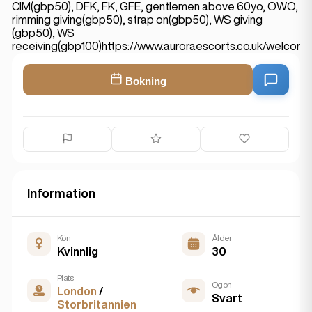
CIM(gbp50), DFK, FK, GFE, gentlemen above 60yo, OWO,
rimming giving(gbp50), strap on(gbp50), WS giving
(gbp50), WS
receiving(gbp100)https://www.auroraescorts.co.uk/welco
Bokning
Information
Kön
Ålder
Kvinnlig
30
Plats
Ögon
London
/
Svart
Storbritannien