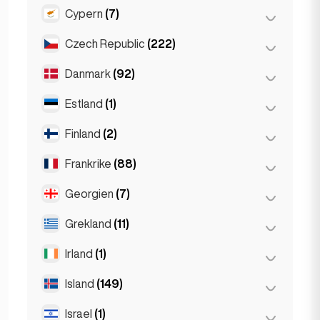
Gent
(2)
Cypern
(7)
Burgas
(1)
Leuven
(2)
Sofia
(5)
Czech Republic
(222)
Larnaka
(2)
Varna
(2)
Limassol
(2)
Danmark
(92)
Brno
(2)
Nikosia
(3)
Prag
(220)
Estland
(1)
Köpenhamn
(92)
Finland
(2)
Tallinn
(1)
Frankrike
(88)
Helsingfors
(2)
Georgien
(7)
Lyon
(7)
Marseille
(2)
Grekland
(11)
Batumi
(2)
Monaco
(1)
Tbilisi
(5)
Irland
(1)
Aten
(4)
Nice
(5)
Patras
(2)
Island
(149)
Dublin
(1)
Paris
(69)
Thessakiniki
(3)
Israel
(1)
Reykjavik
(149)