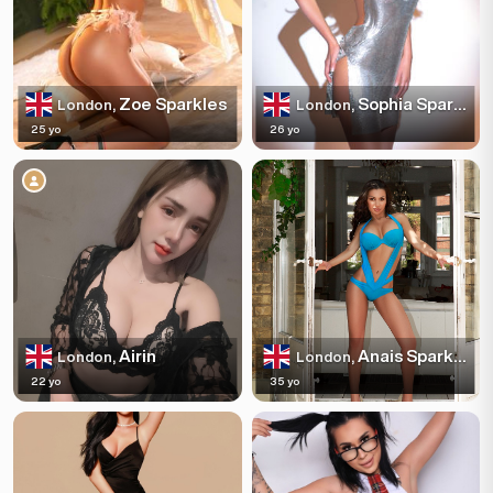
Zoe Sparkles
Sophia Sparkles
London,
London,
25 yo
26 yo
Airin
Anais Sparkles
London,
London,
22 yo
35 yo