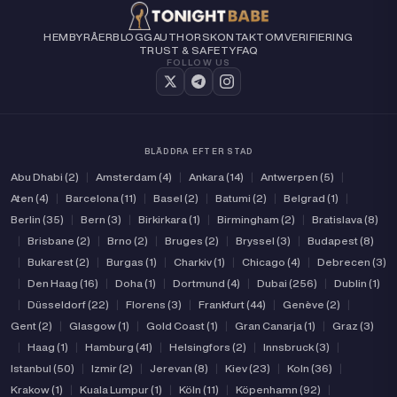
HEM
BYRÅER
BLOGG
AUTHORS
KONTAKT
OM
VERIFIERING
TRUST & SAFETY
FAQ
FOLLOW US
BLÄDDRA EFTER STAD
Abu Dhabi (2)
|
Amsterdam (4)
|
Ankara (14)
|
Antwerpen (5)
|
Aten (4)
|
Barcelona (11)
|
Basel (2)
|
Batumi (2)
|
Belgrad (1)
|
Berlin (35)
|
Bern (3)
|
Birkirkara (1)
|
Birmingham (2)
|
Bratislava (8)
|
Brisbane (2)
|
Brno (2)
|
Bruges (2)
|
Bryssel (3)
|
Budapest (8)
|
Bukarest (2)
|
Burgas (1)
|
Charkiv (1)
|
Chicago (4)
|
Debrecen (3)
|
Den Haag (16)
|
Doha (1)
|
Dortmund (4)
|
Dubai (256)
|
Dublin (1)
|
Düsseldorf (22)
|
Florens (3)
|
Frankfurt (44)
|
Genève (2)
|
Gent (2)
|
Glasgow (1)
|
Gold Coast (1)
|
Gran Canarja (1)
|
Graz (3)
|
Haag (1)
|
Hamburg (41)
|
Helsingfors (2)
|
Innsbruck (3)
|
Istanbul (50)
|
Izmir (2)
|
Jerevan (8)
|
Kiev (23)
|
Koln (36)
|
Krakow (1)
|
Kuala Lumpur (1)
|
Köln (11)
|
Köpenhamn (92)
|