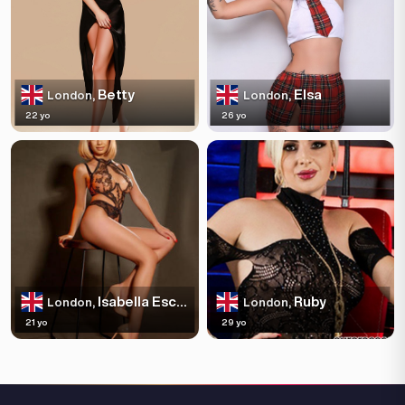
Betty
Elsa
London,
London,
22 yo
26 yo
Isabella Escortss
Ruby
London,
London,
21 yo
29 yo