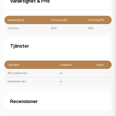
Varaktighet & Pris
Varaktighet
Hos mig (€)
Hos dig (€)
1 timme
500
550
Tjänster
Tjänster
I baspris
Extra
69-positionen
Klassiskt sex
Recensioner