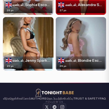
Sophia Escortss
Alexandra Sparkles
லண்டன்,
லண்டன்,
26 yo
27 yo
Jenny Sparkles
Blondie Escortss
லண்டன்,
லண்டன்,
20 yo
26 yo
வீடு
ஏஜென்சிகள்
ப்ளாக்
AUTHORS
தொடர்பு
பற்றி
சரிபார்ப்பு
TRUST & SAFETY
FAQ
FOLLOW US