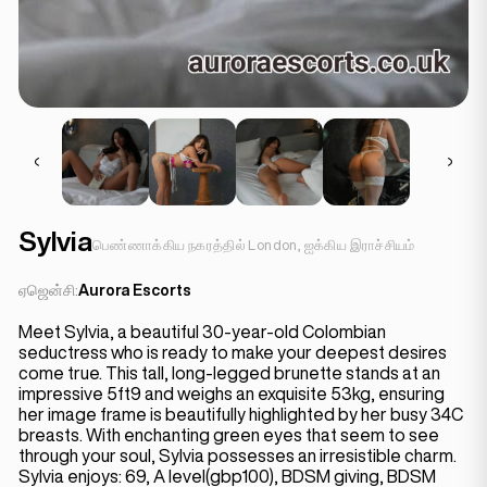
Sylvia
பெண்ணாக்கிய நகரத்தில் London, ஐக்கிய இராச்சியம்
ஏஜென்சி:
Aurora Escorts
Meet Sylvia, a beautiful 30-year-old Colombian
seductress who is ready to make your deepest desires
come true. This tall, long-legged brunette stands at an
impressive 5ft9 and weighs an exquisite 53kg, ensuring
her image frame is beautifully highlighted by her busy 34C
breasts. With enchanting green eyes that seem to see
through your soul, Sylvia possesses an irresistible charm.
Sylvia enjoys: 69, A level(gbp100), BDSM giving, BDSM