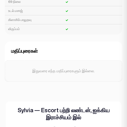
69 நிலை
உடல் மசாஜ்
கிளாசிக் பாலுறவு
விருப்பம்
மதிப்புரைகள்
இதுவரை எந்த மதிப்புரைகளும் இல்லை.
Sylvia — Escort பற்றி லண்டன், ஐக்கிய
இராச்சியம் இல்