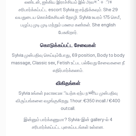
லண்டன், ஐக்கிய இராச்சியம் இல் அவস்థிত
சரிபார்க்கப்பட்ட escort Sylvia ஐ சந்திக்கவும். She 29
வயதுடைய கொக்கேசியன் தோழி. Sylvia உயரம் 175 செமீ,
பழுப்பு முடி முடி மற்றும் பசுமை கண்கள். She english
பேசுகிறார்.
கொடுக்கப்பட்ட சேவைகள்
Sylvia முன்பதிவு செய்யும்போது, 69 position, Body to body
massage, Classic sex, Fetish உட்பட பல்வேறு சேவைகளை நீ
எதிர்பார்க்கலாம்.
விகிதங்கள்
Sylvia உங்கள் расписанியற்க ஏற்ப நমनीய முன்பதிவு
விருப்பங்களை வழங்குகிறது. 1 hour: €350 incall / €400
outcall.
இன்னும் பார்க்கணுமா? Sylvia-இன் gallery-ல் 4
சரிபார்க்கப்பட்ட புகைப்படங்கள் உள்ளன.