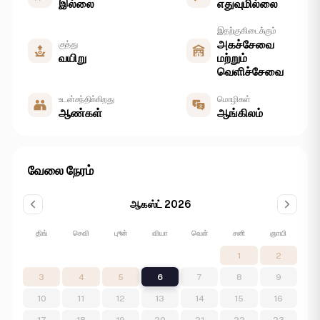
இல்லை
எதுவுமில்லை
இதற்கு கிடைக்கும்
அகச்சேவை
குத்து
வயிறு
மற்றும்
வெளிச்சேவை
உடன் சந்திக்கிறது
மொழிகள்
ஆண்கள்
ஆங்கிலம்
வேலை நேரம்
ஆகஸ்ட் 2026
திங்
செவி
புধன்
வியா
வெள்
சனி
ஞாயி
1
2
3
4
5
6
7
8
9
10
11
12
13
14
15
16
17
18
19
20
21
22
23