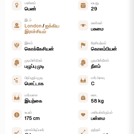
பாலினம்
வயது
பெண்
29
இடம்
கண்கள்
London
/
ஐக்கிய
பசுமை
இராச்சியம்
இனம்
தேசியத்வம்
கொக்கேசியன்
கொலம்பியன்
முடியின் நிறம்
முடியின் நீளம்
பழுப்பு முடி
நீளம்
பிறப்புறுப்பு முடி
மார் அளவு
மொட்டாக
C
மார் வகை
எடை
இயற்கை
58 kg
உயரம்
பாலியல் விருப்பம்
175 cm
பன்மை
புகைப்பிடிப்பவர்
குத்தம்