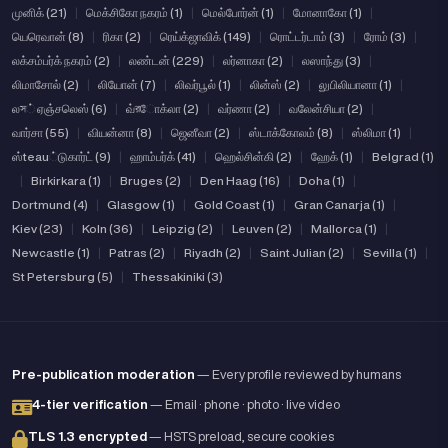
முனிக் (21)
|
மெக்சிகோ நகரம் (1)
|
மெல்போர்ன் (1)
|
மோனாகோ (1)
|
யெரெவான் (8)
|
ரிகா (2)
|
ரெய்க்ஜாவிக் (149)
|
ரொட்டர்டாம் (3)
|
ரோம் (3)
|
லக்சம்பர்க் நகரம் (2)
|
லண்டன் (229)
|
லர்னாகா (2)
|
லஸாந்து (3)
|
லிமாசோல் (2)
|
லியோன் (7)
|
லிவர்பூல் (1)
|
லின்ஸ் (2)
|
லுபிலியானா (1)
|
லস் ஏஞ்சலெஸ் (6)
|
வ்রோக்லா (2)
|
வர்ணா (2)
|
வலேன்சியா (2)
|
வார்சா (55)
|
வியன்னா (8)
|
ஜெனீவா (2)
|
ஸ்டாக்கோலம் (8)
|
ஸ்லிமா (1)
|
ஸ்teau்டுகார்ட் (9)
|
ஹாம்பர்க் (41)
|
ஹெல்சின்கி (2)
|
ஹேக் (1)
|
Belgrad (1)
|
Birkirkara (1)
|
Bruges (2)
|
Den Haag (16)
|
Doha (1)
|
Dortmund (4)
|
Glasgow (1)
|
Gold Coast (1)
|
Gran Canarja (1)
|
Kiev (23)
|
Koln (36)
|
Leipzig (2)
|
Leuven (2)
|
Mallorca (1)
|
Newcastle (1)
|
Patras (2)
|
Riyadh (2)
|
Saint Julian (2)
|
Sevilla (1)
|
St Petersburg (5)
|
Thessakiniki (3)
Pre-publication moderation
— Every profile reviewed by humans
4-tier verification
— Email · phone · photo · live video
TLS 1.3 encrypted
— HSTS preload, secure cookies