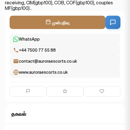
receiving, CIM(gbp100), COB, COF(gbp100), couples
MF(gbp100)...
முன்பதிவு
WhatsApp
+44 7500 77 55 88
contact@auroraescorts.co.uk
www.auroraescorts.co.uk
தகவல்