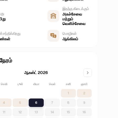
இதற்கு கிடைக்கும்
்து
அகச்சேவை
ிறு
மற்றும்
வெளிச்சேவை
் சந்திக்கிறது
மொழிகள்
ண்கள்
ஆங்கிலம்
ேரம்
ஆகஸ்ட் 2026
செவி
புধன்
வியா
வெள்
சனி
ஞாயி
1
2
4
5
6
7
8
9
11
12
13
14
15
16