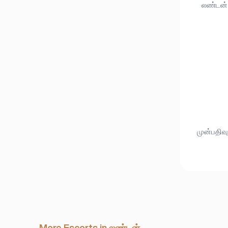
லண்டன்,
முன்பதிவு
More Escorts in லண்டன்