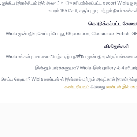
 ஐக்கிய இராச்சியம் இல் அவস்థிত சரிபார்க்கப்பட்ட escort Wiola ஐ 
உயரம் 165 செமீ, கருப்பு முடி மற்றும் நீலம் கண்கள
கொடுக்கப்பட்ட சேவை
Wiola முன்பதிவு செய்யும்போது, 69 position, Classic sex, Fetish, G
விகிதங்கள்
Wiola உங்கள் расписанியற்க ஏற்ப நমनीய முன்பதிவு விருப்பங்களை வழங
இன்னும் பார்க்கணுமா? Wiola-இன் gallery-ல் 4 சரிபார
 செய்ய ரெடியா? Wiola லண்டன்-ல் இன்கால் மற்றும் அவுட்கால் இரண்டுக்கு
கண்டறியவும்
அல்லது
லண்டன் இல் es