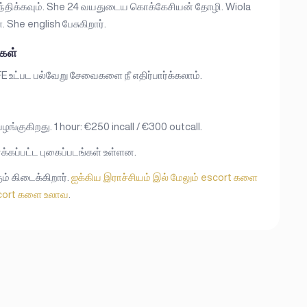
சந்திக்கவும். She 24 வயதுடைய கொக்கேசியன் தோழி. Wiola
். She english பேசுகிறார்.
கள்
FE உட்பட பல்வேறு சேவைகளை நீ எதிர்பார்க்கலாம்.
்குகிறது. 1 hour: €250 incall / €300 outcall.
்க்கப்பட்ட புகைப்படங்கள் உள்ளன.
ம் கிடைக்கிறார்.
ஐக்கிய இராச்சியம் இல் மேலும் escort களை
cort களை உலாவ
.