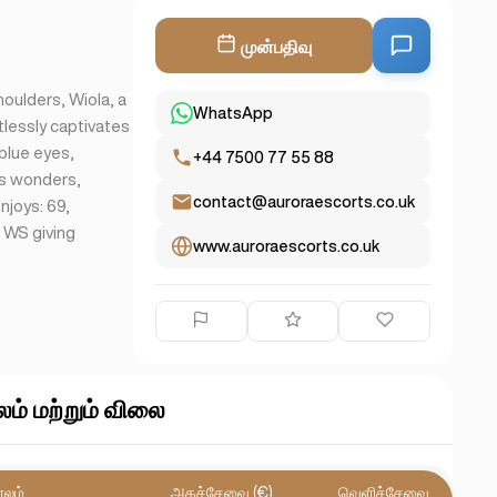
முன்பதிவு
houlders, Wiola, a
WhatsApp
tlessly captivates
 blue eyes,
+44 7500 77 55 88
ss wonders,
contact@auroraescorts.co.uk
njoys: 69,
 WS giving
www.auroraescorts.co.uk
லம் மற்றும் விலை
ாலம்
அகச்சேவை (€)
வெளிச்சேவை