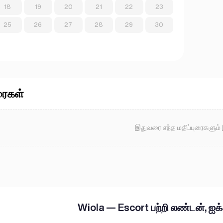
18
19
20
21
22
23
25
26
27
28
29
30
ரைகள்
இதுவரை எந்த மதிப்புரைகளும்
Wiola — Escort பற்றி லண்டன், ஐக்