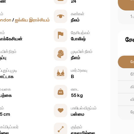
ெண்
24
ம்
கண்கள்
1
ondon
/
ஐக்கிய இராச்சியம்
நீலம்
ம்
தேசியத்வம்
சே
க்கேசியன்
போலிஷ்
ியின் நிறம்
முடியின் நீளம்
ப்பு
நீளம்
ச
்புறுப்பு முடி
மார் அளவு
6
ொட்டாக
B
கி
ர் வகை
எடை
யற்கை
55 kg
வி
ரம்
பாலியல் விருப்பம்
த
5 cm
பன்மை
ைப்பிடிப்பவர்
குத்தம்
ல்லை
எதுவுமில்லை