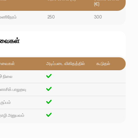
(€)
 மணிநேரம்
250
300
வைகள்
ேவைகள்
அடிப்படை விகிதத்தில்
கூடுதல்
9 நிலை
ளாசிக் பாலுறவு
ருப்பம்
ோழி அனுபவம்