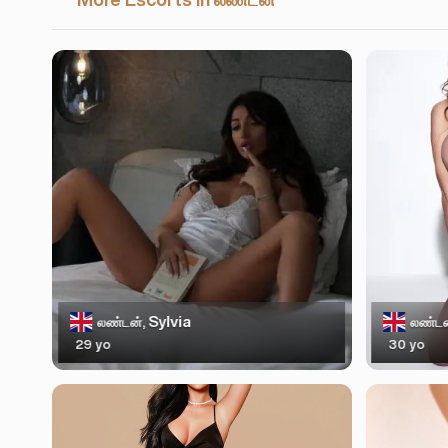
Sylvia
லண்டன்,
லண்டன
29 yo
30 yo