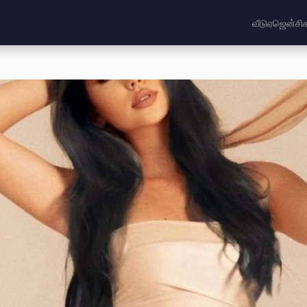
வீடு
ஏஜென்சி
்கிய இராச்சியம்