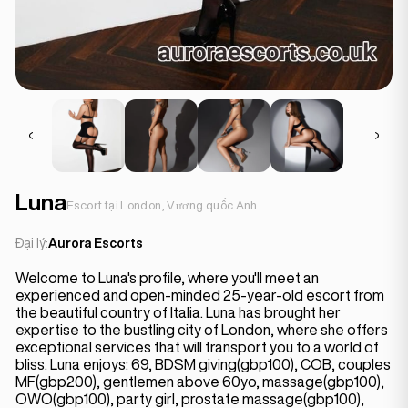
Luna
Escort tại London, Vương quốc Anh
Đại lý:
Aurora Escorts
Welcome to Luna's profile, where you'll meet an
experienced and open-minded 25-year-old escort from
the beautiful country of Italia. Luna has brought her
expertise to the bustling city of London, where she offers
exceptional services that will transport you to a world of
bliss. Luna enjoys: 69, BDSM giving(gbp100), COB, couples
MF(gbp200), gentlemen above 60yo, massage(gbp100),
OWO(gbp100), party girl, prostate massage(gbp100),