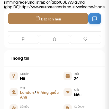
rimming receiving, strap on(gbp100), WS giving
(gbp100)https://www.auroraescorts.co.uk/welcome/modelw
Đặt lịch hẹn
Thông tin
Giới tính
Tuổi
Nữ
24
Vị trí
Mắt
London
/
Vương quốc
Nâu
Anh
Dân tộc
Quốc tịch