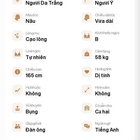
Người Da Trắng
Người Ý
Màu tóc
Chiều dài tóc
Nâu
Vừa dài
Kích thước ngực
Lông mu
Cạo lông
B
Loại ngực
Cân nặng
58 kg
Tự nhiên
Hướng tính
Chiều cao
165 cm
Dị tính
Hút thuốc
Hình xăm
Không
Không
Xỏ khuyên
Có sẵn cho
Cả hai
Bụng
Gặp gỡ với
Ngôn ngữ
Đàn ông
Tiếng Anh