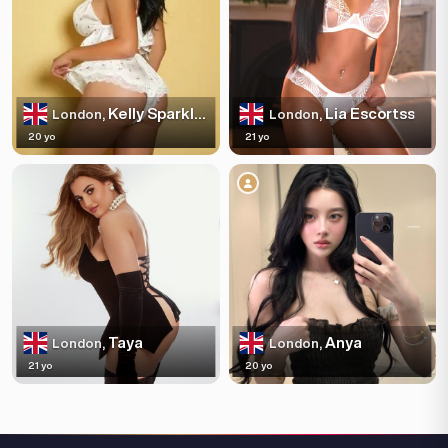
Kelly Sparkles
Lia Escortss
London,
London,
20 yo
21 yo
Taya
Anya
London,
London,
21 yo
20 yo