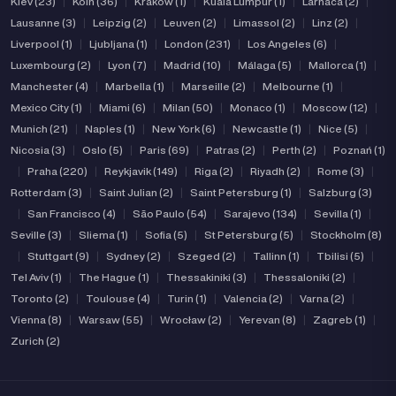
Kiev (23)
|
Koln (36)
|
Kraków (1)
|
Kuala Lumpur (1)
|
Larnaca (2)
|
Lausanne (3)
|
Leipzig (2)
|
Leuven (2)
|
Limassol (2)
|
Linz (2)
|
Liverpool (1)
|
Ljubljana (1)
|
London (231)
|
Los Angeles (6)
|
Luxembourg (2)
|
Lyon (7)
|
Madrid (10)
|
Málaga (5)
|
Mallorca (1)
|
Manchester (4)
|
Marbella (1)
|
Marseille (2)
|
Melbourne (1)
|
Mexico City (1)
|
Miami (6)
|
Milan (50)
|
Monaco (1)
|
Moscow (12)
|
Munich (21)
|
Naples (1)
|
New York (6)
|
Newcastle (1)
|
Nice (5)
|
Nicosia (3)
|
Oslo (5)
|
Paris (69)
|
Patras (2)
|
Perth (2)
|
Poznań (1)
|
Praha (220)
|
Reykjavik (149)
|
Riga (2)
|
Riyadh (2)
|
Rome (3)
|
Rotterdam (3)
|
Saint Julian (2)
|
Saint Petersburg (1)
|
Salzburg (3)
|
San Francisco (4)
|
São Paulo (54)
|
Sarajevo (134)
|
Sevilla (1)
|
Seville (3)
|
Sliema (1)
|
Sofia (5)
|
St Petersburg (5)
|
Stockholm (8)
|
Stuttgart (9)
|
Sydney (2)
|
Szeged (2)
|
Tallinn (1)
|
Tbilisi (5)
|
Tel Aviv (1)
|
The Hague (1)
|
Thessakiniki (3)
|
Thessaloniki (2)
|
Toronto (2)
|
Toulouse (4)
|
Turin (1)
|
Valencia (2)
|
Varna (2)
|
Vienna (8)
|
Warsaw (55)
|
Wrocław (2)
|
Yerevan (8)
|
Zagreb (1)
|
Zurich (2)