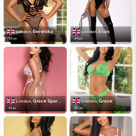
Berenika
Erais
London,
London,
30 yo
24 yo
Grace Sparkles
Grace
London,
London,
21 yo
26 yo