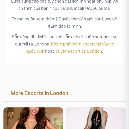
Luna cung cấp các tùy chọn đặt lịch linh hoạt phù hợp với
lịch trình của bạn. 1 hour: €300 incall / €350 outcall.
Tò mò muốn xem thêm? Duyệt thư viện ảnh của Luna với
4 ảnh đã xác minh.
Sẵn sàng đặt lịch? Luna có sẵn cho cả cuộc hẹn incall và
outcall tại London.
Khám phá thêm escort tại Vương
quốc Anh
hoặc
duyệt escort tại London
.
More Escorts in London