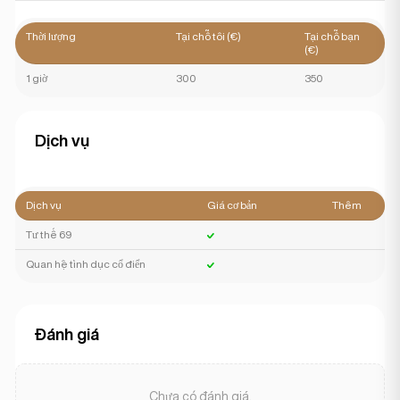
Thời lượng
Tại chỗ tôi (€)
Tại chỗ bạn
(€)
1 giờ
300
350
Dịch vụ
Dịch vụ
Giá cơ bản
Thêm
Tư thế 69
Quan hệ tình dục cổ điển
Đánh giá
Chưa có đánh giá.