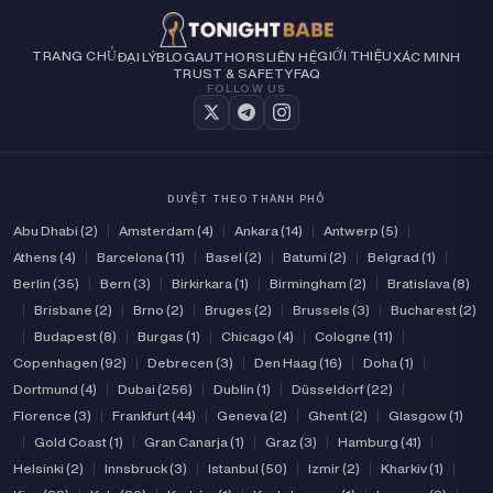
TRANG CHỦ
GIỚI THIỆU
ĐẠI LÝ
BLOG
AUTHORS
LIÊN HỆ
XÁC MINH
TRUST & SAFETY
FAQ
FOLLOW US
DUYỆT THEO THÀNH PHỐ
Abu Dhabi (2)
|
Amsterdam (4)
|
Ankara (14)
|
Antwerp (5)
|
Athens (4)
|
Barcelona (11)
|
Basel (2)
|
Batumi (2)
|
Belgrad (1)
|
Berlin (35)
|
Bern (3)
|
Birkirkara (1)
|
Birmingham (2)
|
Bratislava (8)
|
Brisbane (2)
|
Brno (2)
|
Bruges (2)
|
Brussels (3)
|
Bucharest (2)
|
Budapest (8)
|
Burgas (1)
|
Chicago (4)
|
Cologne (11)
|
Copenhagen (92)
|
Debrecen (3)
|
Den Haag (16)
|
Doha (1)
|
Dortmund (4)
|
Dubai (256)
|
Dublin (1)
|
Düsseldorf (22)
|
Florence (3)
|
Frankfurt (44)
|
Geneva (2)
|
Ghent (2)
|
Glasgow (1)
|
Gold Coast (1)
|
Gran Canarja (1)
|
Graz (3)
|
Hamburg (41)
|
Helsinki (2)
|
Innsbruck (3)
|
Istanbul (50)
|
Izmir (2)
|
Kharkiv (1)
|