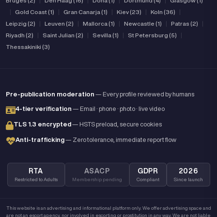
Bruges (2)
|
Den Haag (16)
|
Doha (1)
|
Dortmund (4)
|
Glasgow (1)
|
Gold Coast (1)
|
Gran Canarja (1)
|
Kiev (23)
|
Koln (36)
|
Leipzig (2)
|
Leuven (2)
|
Mallorca (1)
|
Newcastle (1)
|
Patras (2)
|
Riyadh (2)
|
Saint Julian (2)
|
Sevilla (1)
|
St Petersburg (5)
|
Thessakiniki (3)
Pre-publication moderation
— Every profile reviewed by humans
4-tier verification
— Email · phone · photo · live video
TLS 1.3 encrypted
— HSTS preload, secure cookies
Anti-trafficking
— Zero tolerance, immediate report flow
RTA
ASACP
GDPR
2026
Restricted to Adults
Membership pending
Compliant
Since launch
This website is an advertising and informational platform only. We offer advertising space and
are not an escort agency, nor involved in escorting or prostitution in any way. We are not liable