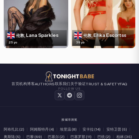
Lana Sparkles
Erika Escortss
伦敦,
伦敦,
25 yo
39 yo
首页
机构
博客
联系我们
关于
验证
AUTHORS
TRUST & SAFETY
FAQ
FOLLOW US
按城市浏览
阿布扎比 (2)
|
阿姆斯特丹 (4)
|
埃里温 (8)
|
安卡拉 (14)
|
安特卫普 (5)
|
奥斯陆 (5)
|
巴黎 (69)
|
巴塞尔 (2)
|
巴塞罗那 (11)
|
巴统 (2)
|
柏林 (35)