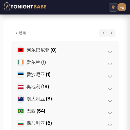
Grace Escortss - 所在地 London, 英国
返回
阿尔巴尼亚
(0)
爱尔兰
(1)
地拉那
(0)
爱沙尼亚
(1)
都柏林
(1)
奥地利
(19)
塔林
(1)
澳大利亚
(8)
格拉茨
(3)
林茨
(2)
巴西
(54)
布里斯班
(2)
萨尔茨堡
(3)
墨尔本
(1)
保加利亚
(8)
圣保罗
(54)