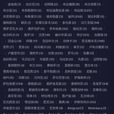
|
波兹南 (1)
|
伯尔尼 (3)
|
伯明翰 (2)
|
布达佩斯 (8)
|
布尔加斯 (1)
|
布尔诺 (2)
|
布加勒斯特 (2)
|
布拉迪斯拉发 (8)
|
布拉格 (220)
|
布里斯班 (2)
|
布鲁塞尔 (3)
|
德布勒森 (3)
|
迪拜 (256)
|
第比利斯 (5)
|
都柏林 (1)
|
都灵 (1)
|
杜塞尔多夫 (22)
|
多伦多 (2)
|
法兰克福 (44)
|
弗罗茨瓦夫 (2)
|
佛罗伦萨 (3)
|
哥本哈根 (92)
|
格拉茨 (3)
|
根特 (2)
|
哈尔科夫 (1)
|
海牙 (1)
|
汉堡 (41)
|
赫尔辛基 (2)
|
华沙 (55)
|
吉隆坡 (1)
|
旧金山 (4)
|
科隆 (11)
|
克拉科夫 (1)
|
拉纳卡 (2)
|
雷克雅未克 (149)
|
里昂 (7)
|
里加 (2)
|
利马索尔 (2)
|
利物浦 (1)
|
林茨 (2)
|
卢布尔雅那 (1)
|
卢森堡市 (2)
|
鹿特丹 (3)
|
伦敦 (229)
|
罗马 (3)
|
洛桑 (3)
|
洛杉矶 (6)
|
马贝拉 (1)
|
马德里 (10)
|
马拉加 (5)
|
马赛 (2)
|
迈阿密 (6)
|
曼彻斯特 (4)
|
米兰 (50)
|
摩纳哥 (1)
|
莫斯科 (12)
|
墨尔本 (1)
|
墨西哥城 (1)
|
慕尼黑 (21)
|
那不勒斯 (1)
|
尼科西亚 (3)
|
尼斯 (5)
|
纽约 (6)
|
珀斯 (2)
|
日内瓦 (2)
|
萨尔茨堡 (3)
|
萨格勒布 (1)
|
萨拉热窝 (134)
|
塞格德 (2)
|
塞萨洛尼基 (2)
|
塞维利亚 (3)
|
圣保罗 (54)
|
圣彼得堡 (1)
|
斯德哥尔摩 (8)
|
斯利马 (1)
|
斯图加特 (9)
|
苏黎世 (2)
|
索非亚 (5)
|
塔林 (1)
|
特拉维夫 (1)
|
图卢兹 (4)
|
瓦尔纳 (2)
|
瓦伦西亚 (2)
|
维也纳 (8)
|
悉尼 (2)
|
雅典 (4)
|
伊斯坦布尔 (50)
|
伊兹密尔 (2)
|
因斯布鲁克 (3)
|
芝加哥 (4)
|
Belgrad (1)
|
Birkirkara (1)
|