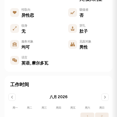
性取向
吸烟者
异性恋
否
纹身
穿孔
无
肚子
服务对象
见面对象
均可
男性
语言
英语, 摩尔多瓦
工作时间
八月 2026
周一
周二
周三
周四
周五
周六
周日
1
2