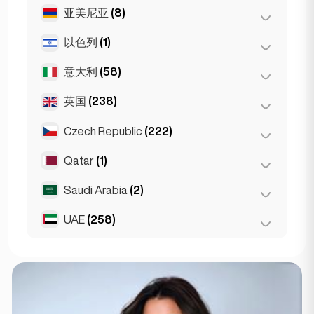
马德里
(10)
雅典
(4)
亚美尼亚
(8)
布达佩斯
(8)
马拉加
(5)
Patras
(2)
德布勒森
(3)
以色列
(1)
埃里温
(8)
塞维利亚
(3)
Thessakiniki
(3)
塞格德
(2)
意大利
(58)
特拉维夫
(1)
瓦伦西亚
(2)
英国
(238)
都灵
(1)
Gran Canarja
(1)
佛罗伦萨
(3)
Czech Republic
(222)
伯明翰
Mallorca
(2)
(1)
罗马
(3)
Sevilla
(1)
利物浦
(1)
Qatar
(1)
布尔诺
(2)
米兰
(50)
伦敦
(229)
布拉格
(220)
Saudi Arabia
(2)
Doha
(1)
那不勒斯
(1)
曼彻斯特
(4)
UAE
(258)
Riyadh
(2)
Napoli
(0)
Glasgow
(1)
阿布扎比
(2)
Newcastle
(1)
迪拜
(256)