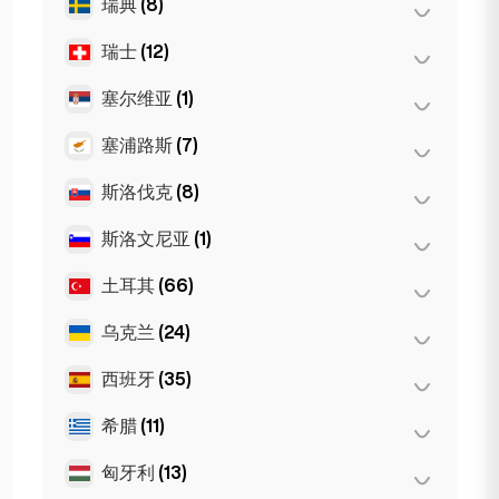
瑞典
(8)
奥斯陆
(5)
纽约
(6)
瑞士
(12)
斯德哥尔摩
(8)
芝加哥
(4)
塞尔维亚
(1)
巴塞尔
(2)
伯尔尼
(3)
塞浦路斯
(7)
Belgrad
(1)
洛桑
(3)
斯洛伐克
(8)
拉纳卡
(2)
日内瓦
(2)
利马索尔
(2)
斯洛文尼亚
(1)
布拉迪斯拉发
(8)
苏黎世
(2)
尼科西亚
(3)
土耳其
(66)
卢布尔雅那
(1)
乌克兰
(24)
安卡拉
(14)
伊斯坦布尔
(50)
西班牙
(35)
哈尔科夫
(1)
伊兹密尔
(2)
Kiev
(23)
希腊
(11)
巴塞罗那
(11)
马贝拉
(1)
匈牙利
(13)
塞萨洛尼基
(2)