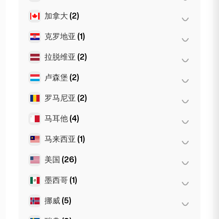
慕尼黑
(21)
摩纳哥
(1)
第比利斯
(5)
加拿大
(2)
阿姆斯特丹
(4)
斯图加特
(9)
尼斯
(5)
海牙
(1)
克罗地亚
(1)
多伦多
(2)
Dortmund
(4)
图卢兹
(4)
鹿特丹
(3)
Koln
(36)
拉脱维亚
(2)
萨格勒布
(1)
Den Haag
(16)
Leipzig
(2)
卢森堡
(2)
里加
(2)
罗马尼亚
(2)
卢森堡市
(2)
马耳他
(4)
布加勒斯特
(2)
马来西亚
(1)
斯利马
(1)
Birkirkara
(1)
美国
(26)
吉隆坡
(1)
Saint Julian
(2)
墨西哥
(1)
旧金山
(4)
洛杉矶
(6)
挪威
(5)
墨西哥城
(1)
迈阿密
(6)