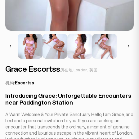
Grace Escortss
所在地 London, 英国
机构:
Escortss
Introducing Grace: Unforgettable Encounters
near Paddington Station
A Warm Welcome & Your Private Sanctuary Hello, I am Grace, and
I extend a personal invitation to you. If you are seeking an
encounter that transcends the ordinary, a moment of genuine
connection and luxurious escape in the vibrant heart of London,