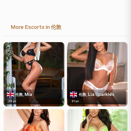
More Escorts in 伦敦
Mia
Lia Sparkles
伦敦,
伦敦,
26 yo
21 yo