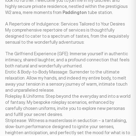
look no further. I welcome you to join me in my discreet and
highly secure private residence, nestled within the prestigious
W2 area, mere moments from
Paddington
tube station.
A Repertoire of Indulgence: Services Tailored to Your Desires
My comprehensive repertoire of services is thoughtfully
designed to cater to a spectrum of tastes, from the exquisitely
sensual to the wonderfully adventurous:
The Girlfriend Experience (GFE): Immerse yourself in authentic
intimacy, shared laughter, and a profound connection that feels
both natural and wonderfully unhurried.
Erotic & Body-to-Body Massage: Surrender to the ultimate
relaxation. Allow my hands, and indeed my entire body, to melt
away your tension in a sensory journey of warm, intimate touch
and unparalleled release.
Roleplay & Uniforms: Step beyond the everyday and into a world
of fantasy. My bespoke roleplay scenarios, enhanced by
carefully chosen uniforms, invite you to explore new personas
and fulfill your secret desires.
Striptease: Witness a masterclass in seduction – a tantalising,
slow-burn performance designed to ignite your senses,
heighten anticipation, and perfectly set the mood for what is to