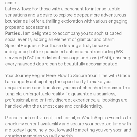
come.
Latex & Toys: For those with a penchant for intense tactile
sensations and a desire to explore deeper, more adventurous
boundaries, I offer a thrilling exploration with various engaging
props and accessories.
Parties :
I am delighted to accompany you to sophisticated
social events, adding an element of glamour and charm.
Special Requests: For those desiring a truly bespoke
indulgence, I offer specialised enhancements including WS
services (+£50) and distinct massage add-ons (+£50), ensuring
every nuanced desire can be beautifully accommodated.
Your Journey Begins Here: How to Secure Your Time with Grace
I am eagerly anticipating the opportunity to make your
acquaintance and transform your most cherished dreams into a
tangible, unforgettable reality. To guarantee a seamless,
professional, and entirely discreet experience, all bookings are
handled with the utmost care and confidentiality.
Please reach out via call, text, email, or WhatsApp to Escortss to
check my current availability and secure your coveted time with
me today. I genuinely look forward to meeting you very soon and
creating memories you will cherish.