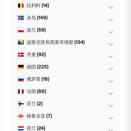
维也纳
(8)
珀斯
(2)
比利时
(14)
布尔加斯
(1)
因斯布鲁克
(3)
悉尼
(2)
索非亚
(5)
冰岛
(149)
安特卫普
(5)
Gold Coast
(1)
瓦尔纳
(2)
布鲁塞尔
(3)
波兰
(59)
雷克雅未克
(149)
根特
(2)
波斯尼亚和黑塞哥维那
(134)
波兹南
(1)
Bruges
(2)
弗罗茨瓦夫
(2)
丹麦
(92)
萨拉热窝
(134)
Leuven
(2)
华沙
(55)
德国
(225)
哥本哈根
(92)
克拉科夫
(1)
俄罗斯
(18)
柏林
(35)
杜塞尔多夫
(22)
法国
(88)
莫斯科
(12)
法兰克福
(44)
圣彼得堡
(1)
芬兰
(2)
巴黎
(69)
汉堡
(41)
St Petersburg
(5)
里昂
(7)
格鲁吉亚
(7)
赫尔辛基
(2)
科隆
(11)
马赛
(2)
荷兰
(24)
巴统
(2)