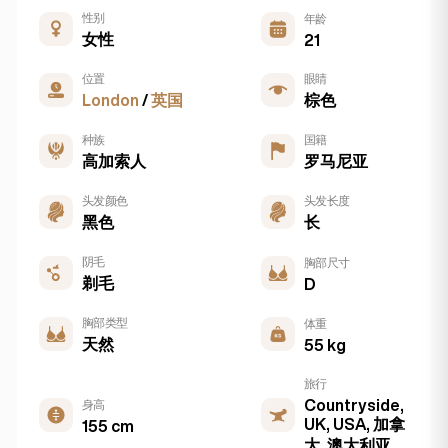
性别
年龄
女性
21
位置
眼睛
London
/
英国
棕色
种族
国籍
高加索人
罗马尼亚
头发颜色
头发长度
黑色
长
阴毛
胸部尺寸
剃毛
D
胸部类型
体重
天然
55 kg
旅行
Countryside,
身高
UK, USA, 加拿
155 cm
大, 澳大利亚