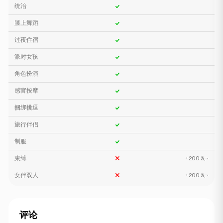
统治
膝上舞蹈
过夜住宿
派对女孩
角色扮演
感官按摩
捆绑挑逗
旅行伴侣
制服
束缚
+200 â‚¬
女伴双人
+200 â‚¬
评论