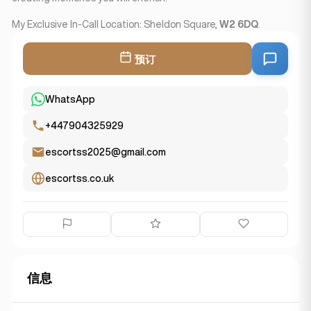
My Exclusive In-Call Location: Sheldon Square,
W2 6DQ
.
预订
WhatsApp
+447904325929
escortss2025@gmail.com
escortss.co.uk
信息