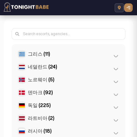
그리스
(11)
네덜란드
(24)
아테네
(4)
테살로니키
(2)
노르웨이
(5)
로테르담
(3)
Patras
(2)
암스테르담
(4)
덴마크
(92)
오슬로
(5)
Thessakiniki
(3)
헤이그
(1)
독일
(225)
코펜하겐
(92)
Den Haag
(16)
라트비아
(2)
뒤셀도르프
(22)
뮌헨
(21)
러시아
(18)
리가
(2)