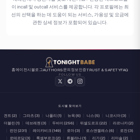
이 incall 및 outcall 서비스를 제공합니다. 각 프로필에는 최
선의 선택을 하는 데 도움이 되는 서비스, 가용성 및 요금에
관한 상세 정보가 포함되어 있습니다.
홈
에이전시
블로그
문의
정보
인증
AUTHORS
TRUST & SAFETY
FAQ
FOLLOW US
도시별 찾아보기
겐트 (2)
|
그라츠 (3)
|
나폴리 (1)
|
뉴욕 (6)
|
니스 (5)
|
니코시아 (3)
|
더블린 (1)
|
데브레첸 (3)
|
두바이 (256)
|
뒤셀도르프 (22)
|
라르나카 (2)
|
런던 (231)
|
레이캬비크 (149)
|
로마 (3)
|
로스앤젤레스 (6)
|
로잔 (3)
|
로테르담 (3)
|
룩셈부르크 (2)
|
류블랴나 (1)
|
리가 (2)
|
리마솔 (2)
|