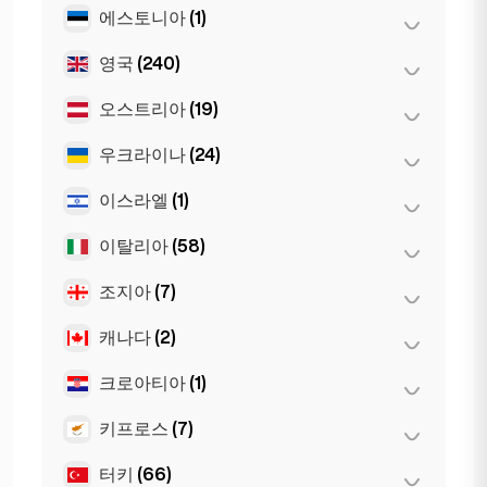
Sevilla
(1)
에스토니아
(1)
티라나
(0)
영국
(240)
탈린
(1)
오스트리아
(19)
런던
(231)
리버풀
(1)
우크라이나
(24)
그라츠
(3)
맨체스터
(4)
린츠
(2)
이스라엘
(1)
하르키우
(1)
버밍엄
(2)
빈
(8)
Kiev
(23)
이탈리아
(58)
텔아비브
(1)
Glasgow
(1)
인스브루크
(3)
조지아
(7)
나폴리
(1)
Newcastle
(1)
잘츠부르크
(3)
로마
(3)
캐나다
(2)
바투미
(2)
밀라노
(50)
트빌리시
(5)
크로아티아
(1)
토론토
(2)
토리노
(1)
키프로스
(7)
자그레브
(1)
피렌체
(3)
터키
(66)
니코시아
(3)