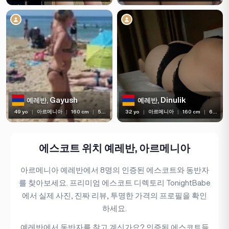
Gayush
Dinulik
예레반,
예레반,
49 yo
|
아르메니아
|
160 cm
|
55 kg
32 yo
|
아르메니아
|
160 cm
|
60 kg
에스코트 위치 예레반, 아르메니아
아르메니아 예레반에서 8명의 인증된 에스코트와 동반자
를 찾아보세요. 프리미엄 에스코트 디렉토리 TonightBabe
에서 실제 사진, 진짜 리뷰, 투명한 가격의 프로필을 확인
하세요.
예레반에서 동반자를 찾고 계신가요? 인증된 에스코트들