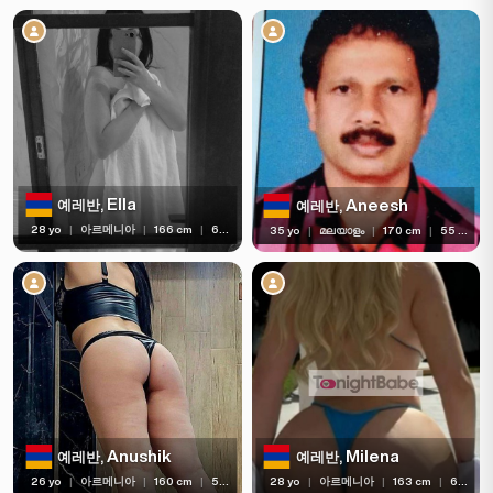
가슴 유형
언어
이용 가능
서비스
민족
Ella
Aneesh
예레반,
예레반,
28 yo
|
아르메니아
|
166 cm
|
62 kg
35 yo
|
മലയാളം
|
170 cm
|
55 kg
국적
여행
피어싱
문신
가격대
Anushik
Milena
예레반,
예레반,
인증됨
(1)
독립
(8)
26 yo
|
아르메니아
|
160 cm
|
50 kg
28 yo
|
아르메니아
|
163 cm
|
63 kg