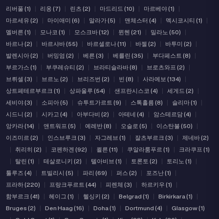
리버풀 (1)
|
리옹 (7)
|
린츠 (2)
|
마드리드 (10)
|
마르베야 (1)
|
마르세유 (2)
|
마이애미 (6)
|
말라가 (5)
|
맨체스터 (4)
|
멕시코시티 (1)
|
멜버른 (1)
|
모나코 (1)
|
모스크바 (12)
|
뮌헨 (21)
|
밀라노 (50)
|
바르나 (2)
|
바르샤바 (55)
|
바르셀로나 (11)
|
바젤 (2)
|
바투미 (2)
|
발렌시아 (2)
|
버밍엄 (2)
|
베른 (3)
|
베를린 (35)
|
부다페스트 (8)
|
부르가스 (1)
|
부쿠레슈티 (2)
|
브라티슬라바 (8)
|
브로츠와프 (2)
|
브뤼셀 (3)
|
브르노 (2)
|
브리즈번 (2)
|
빈 (8)
|
사라예보 (134)
|
상트페테르부르크 (1)
|
상파울루 (54)
|
샌프란시스코 (4)
|
세게드 (2)
|
세비야 (3)
|
소피아 (5)
|
슈투트가르트 (9)
|
스톡홀름 (8)
|
슬리마 (1)
|
시드니 (2)
|
시카고 (4)
|
아부다비 (2)
|
아테네 (4)
|
암스테르담 (4)
|
앙카라 (14)
|
앤트워프 (5)
|
예레반 (8)
|
오슬로 (5)
|
이스탄불 (50)
|
이즈미르 (2)
|
인스브루크 (3)
|
자그레브 (1)
|
잘츠부르크 (3)
|
제네바 (2)
|
취리히 (2)
|
코펜하겐 (92)
|
쾰른 (11)
|
쿠알라룸푸르 (1)
|
크라쿠프 (1)
|
탈린 (1)
|
테살로니키 (2)
|
텔아비브 (1)
|
토론토 (2)
|
토리노 (1)
|
툴루즈 (4)
|
트빌리시 (5)
|
파리 (69)
|
퍼스 (2)
|
포즈난 (1)
|
프라하 (220)
|
프랑크푸르트 (44)
|
피렌체 (3)
|
하르키우 (1)
|
함부르크 (41)
|
헤이그 (1)
|
헬싱키 (2)
|
Belgrad (1)
|
Birkirkara (1)
|
Bruges (2)
|
Den Haag (16)
|
Doha (1)
|
Dortmund (4)
|
Glasgow (1)