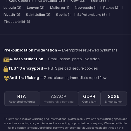
|
Gold Coast (1)
|
Gran Canarja (1)
|
Kiev (23)
|
Koln (36)
|
Leipzig (2)
|
Leuven (2)
|
Mallorca (1)
|
Newcastle (1)
|
Patras (2)
|
Riyadh (2)
|
Saint Julian (2)
|
Sevilla (1)
|
St Petersburg (5)
|
Thessakiniki (3)
Pre-publication moderation
— Every profile reviewed by humans
4-tier verification
— Email · phone · photo · live video
TLS 1.3 encrypted
— HSTS preload, secure cookies
Anti-trafficking
— Zero tolerance, immediate report flow
RTA
ASACP
GDPR
2026
Restricted to Adults
Membership pending
Compliant
Since launch
This website is an advertising and informational platform only. We offer advertising space and
are not an escort agency, nor involved in escorting or prostitution in any way. We are not liable
for the content or conduct of third-party websites or individuals contactable through this