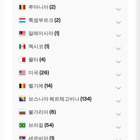
베를린
(35)
루마니아
(2)
모스크바
(12)
슈투트가르트
(9)
상트페테르부르크
(1)
룩셈부르크
(2)
부쿠레슈티
(2)
쾰른
(11)
St Petersburg
(5)
말레이시아
(1)
룩셈부르크
(2)
프랑크푸르트
(44)
멕시코
(1)
쿠알라룸푸르
(1)
함부르크
(41)
몰타
(4)
멕시코시티
(1)
Dortmund
(4)
Koln
(36)
미국
(26)
슬리마
(1)
Leipzig
(2)
Birkirkara
(1)
벨기에
(14)
뉴욕
(6)
Saint Julian
(2)
로스앤젤레스
(6)
보스니아 헤르체고비나
(134)
겐트
(2)
마이애미
(6)
브뤼셀
(3)
불가리아
(8)
사라예보
(134)
샌프란시스코
(4)
앤트워프
(5)
브라질
(54)
바르나
(2)
시카고
(4)
Bruges
(2)
부르가스
(1)
세르비아
(1)
상파울루
(54)