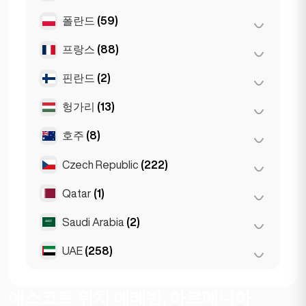
Napoli
(0)
라르나카
(2)
폴란드
(59)
앙카라
(14)
리마솔
(2)
이스탄불
(50)
프랑스
(88)
바르샤바
(55)
이즈미르
(2)
브로츠와프
(2)
핀란드
(2)
니스
(5)
크라쿠프
(1)
리옹
(7)
헝가리
(13)
헬싱키
(2)
포즈난
(1)
마르세유
(2)
호주
(8)
데브레첸
(3)
모나코
(1)
부다페스트
(8)
Czech Republic
(222)
멜버른
(1)
툴루즈
(4)
세게드
(2)
브리즈번
(2)
Qatar
(1)
브르노
(2)
파리
(69)
시드니
(2)
프라하
(220)
Saudi Arabia
(2)
Doha
(1)
퍼스
(2)
UAE
(258)
Riyadh
(2)
Gold Coast
(1)
두바이
(256)
에스코트 위치 예레반, 아르메니아
아부다비