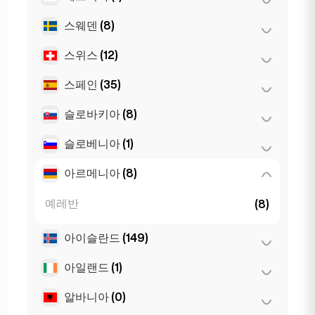
Leuven
(2)
소피아
(5)
스웨덴
(8)
Belgrad
(1)
스위스
(12)
스톡홀름
(8)
스페인
(35)
로잔
(3)
바젤
(2)
슬로바키아
(8)
마드리드
(10)
베른
(3)
마르베야
(1)
슬로베니아
(1)
브라티슬라바
(8)
제네바
(2)
말라가
(5)
아르메니아
(8)
류블랴나
(1)
취리히
(2)
바르셀로나
(11)
예레반
(8)
발렌시아
(2)
아이슬란드
(149)
세비야
(3)
아일랜드
(1)
레이캬비크
(149)
Gran Canarja
(1)
Mallorca
(1)
알바니아
(0)
더블린
(1)