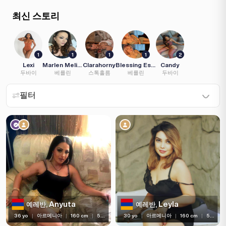
(2)
최신 스토리
1
1
1
1
2
Lexi
Marlen Melissa
Clarahorny
Blessing Escort
Candy
두바이
베를린
스톡홀름
베를린
두바이
필터
나이
머리 색깔
머리 길이
눈 색깔
Anyuta
Leyla
예레반,
예레반,
가슴 크기
36 yo
|
아르메니아
|
160 cm
|
56 kg
30 yo
|
아르메니아
|
160 cm
|
50 kg