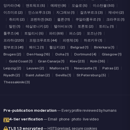
앙카라 (14)
|
앤트워프 (5)
|
예레반 (8)
|
오슬로 (5)
|
이스탄불 (50)
|
이즈미르 (2)
|
인스브루크 (3)
|
자그레브 (1)
|
잘츠부르크 (3)
|
제네바 (2)
|
취리히 (2)
|
코펜하겐 (92)
|
쾰른 (11)
|
쿠알라룸푸르 (1)
|
크라쿠프 (1)
|
탈린 (1)
|
테살로니키 (2)
|
텔아비브 (1)
|
토론토 (2)
|
토리노 (1)
|
툴루즈 (4)
|
트빌리시 (5)
|
파리 (69)
|
퍼스 (2)
|
포즈난 (1)
|
프라하 (220)
|
프랑크푸르트 (44)
|
피렌체 (3)
|
하르키우 (1)
|
함부르크 (41)
|
헤이그 (1)
|
헬싱키 (2)
|
Belgrad (1)
|
Birkirkara (1)
|
Bruges (2)
|
Den Haag (16)
|
Doha (1)
|
Dortmund (4)
|
Glasgow (1)
|
Gold Coast (1)
|
Gran Canarja (1)
|
Kiev (23)
|
Koln (36)
|
Leipzig (2)
|
Leuven (2)
|
Mallorca (1)
|
Newcastle (1)
|
Patras (2)
|
Riyadh (2)
|
Saint Julian (2)
|
Sevilla (1)
|
St Petersburg (5)
|
Thessakiniki (3)
Pre-publication moderation
— Every profile reviewed by humans
4-tier verification
— Email · phone · photo · live video
TLS 1.3 encrypted
— HSTS preload, secure cookies