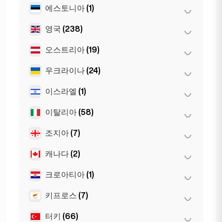
Sevilla
(1)
에스토니아
(1)
티라나
(0)
영국
(238)
탈린
(1)
오스트리아
(19)
런던
(229)
리버풀
(1)
우크라이나
(24)
그라츠
(3)
맨체스터
(4)
린츠
(2)
이스라엘
(1)
하르키우
(1)
버밍엄
(2)
빈
(8)
Kiev
(23)
이탈리아
(58)
텔아비브
(1)
Glasgow
(1)
인스브루크
(3)
조지아
(7)
나폴리
(1)
Newcastle
(1)
잘츠부르크
(3)
로마
(3)
캐나다
(2)
바투미
(2)
밀라노
(50)
트빌리시
(5)
크로아티아
(1)
토론토
(2)
토리노
(1)
키프로스
(7)
자그레브
(1)
피렌체
(3)
터키
(66)
니코시아
(3)