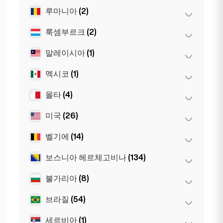
베를린
(35)
루마니아
(2)
모스크바
(12)
슈투트가르트
(9)
상트페테르부르크
(1)
룩셈부르크
(2)
부쿠레슈티
(2)
쾰른
(11)
St Petersburg
(5)
말레이시아
(1)
룩셈부르크
(2)
프랑크푸르트
(44)
멕시코
(1)
쿠알라룸푸르
(1)
함부르크
(41)
몰타
(4)
멕시코시티
(1)
Dortmund
(4)
Koln
(36)
미국
(26)
슬리마
(1)
Leipzig
(2)
Birkirkara
(1)
벨기에
(14)
뉴욕
(6)
Saint Julian
(2)
로스앤젤레스
(6)
보스니아 헤르체고비나
(134)
겐트
(2)
마이애미
(6)
브뤼셀
(3)
불가리아
(8)
사라예보
(134)
샌프란시스코
(4)
앤트워프
(5)
브라질
(54)
바르나
(2)
시카고
(4)
Bruges
(2)
부르가스
(1)
세르비아
(1)
상파울루
(54)