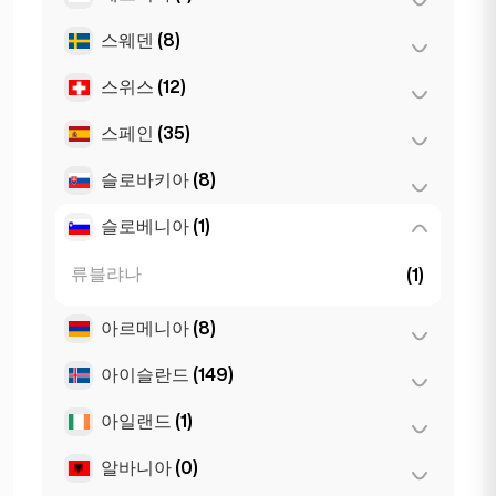
Leuven
(2)
소피아
(5)
스웨덴
(8)
Belgrad
(1)
스위스
(12)
스톡홀름
(8)
스페인
(35)
로잔
(3)
바젤
(2)
슬로바키아
(8)
마드리드
(10)
베른
(3)
마르베야
(1)
슬로베니아
(1)
브라티슬라바
(8)
제네바
(2)
말라가
(5)
류블랴나
(1)
취리히
(2)
바르셀로나
(11)
아르메니아
(8)
발렌시아
(2)
아이슬란드
(149)
예레반
(8)
세비야
(3)
아일랜드
(1)
레이캬비크
(149)
Gran Canarja
(1)
Mallorca
(1)
알바니아
(0)
더블린
(1)