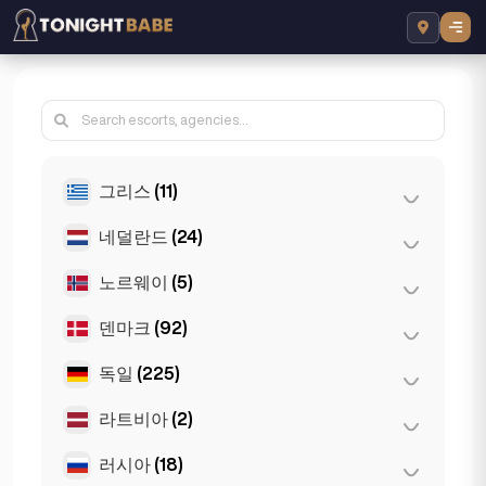
그리스
(11)
네덜란드
(24)
아테네
(4)
테살로니키
(2)
노르웨이
(5)
로테르담
(3)
Patras
(2)
암스테르담
(4)
덴마크
(92)
오슬로
(5)
Thessakiniki
(3)
헤이그
(1)
독일
(225)
코펜하겐
(92)
Den Haag
(16)
라트비아
(2)
뒤셀도르프
(22)
뮌헨
(21)
러시아
(18)
리가
(2)