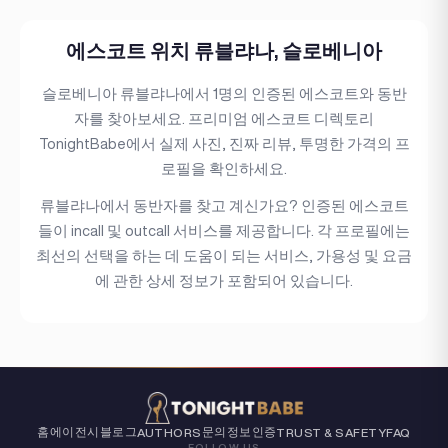
가슴 유형
에스코트 위치 류블랴나, 슬로베니아
언어
이용 가능
슬로베니아 류블랴나에서 1명의 인증된 에스코트와 동반
자를 찾아보세요. 프리미엄 에스코트 디렉토리
서비스
TonightBabe에서 실제 사진, 진짜 리뷰, 투명한 가격의 프
민족
로필을 확인하세요.
류블랴나에서 동반자를 찾고 계신가요? 인증된 에스코트
국적
들이 incall 및 outcall 서비스를 제공합니다. 각 프로필에는
여행
최선의 선택을 하는 데 도움이 되는 서비스, 가용성 및 요금
에 관한 상세 정보가 포함되어 있습니다.
피어싱
문신
가격대
독립
(1)
홈
에이전시
블로그
문의
정보
인증
AUTHORS
TRUST & SAFETY
FAQ
FOLLOW US