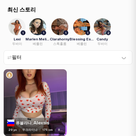
(2)
최신 스토리
1
1
1
1
2
Lexi
Marlen Melissa
Clarahorny
Blessing Escort
Candy
두바이
베를린
스톡홀름
베를린
두바이
필터
나이
머리 색깔
머리 길이
눈 색깔
Alexsis
류블랴나,
가슴 크기
29 yo
|
우크라이나
|
175 cm
|
80 kg