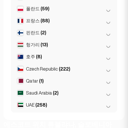
Napoli
(0)
라르나카
(2)
폴란드
(59)
앙카라
(14)
리마솔
(2)
이스탄불
(50)
프랑스
(88)
바르샤바
(55)
이즈미르
(2)
브로츠와프
(2)
핀란드
(2)
니스
(5)
크라쿠프
(1)
리옹
(7)
헝가리
(13)
헬싱키
(2)
포즈난
(1)
마르세유
(2)
호주
(8)
데브레첸
(3)
모나코
(1)
부다페스트
(8)
Czech Republic
(222)
멜버른
(1)
툴루즈
(4)
세게드
(2)
브리즈번
(2)
Qatar
(1)
브르노
(2)
파리
(69)
시드니
(2)
프라하
(220)
Saudi Arabia
(2)
Doha
(1)
퍼스
(2)
UAE
(258)
Riyadh
(2)
Gold Coast
(1)
두바이
(256)
에스코트 위치 류블랴나, 슬로베니아
아부다비