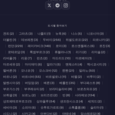
도시별 찾아보기
겐트 (2)
|
그라츠 (3)
|
나폴리 (1)
|
뉴욕 (6)
|
니스 (5)
|
니코시아 (3)
|
더블린 (1)
|
데브레첸 (3)
|
두바이 (256)
|
뒤셀도르프 (22)
|
라르나카 (2)
|
런던 (229)
|
레이캬비크 (149)
|
로마 (3)
|
로스앤젤레스 (6)
|
로잔 (3)
|
로테르담 (3)
|
룩셈부르크 (2)
|
류블랴나 (1)
|
리가 (2)
|
리마솔 (2)
|
리버풀 (1)
|
리옹 (7)
|
린츠 (2)
|
마드리드 (10)
|
마르베야 (1)
|
마르세유 (2)
|
마이애미 (6)
|
말라가 (5)
|
맨체스터 (4)
|
멕시코시티 (1)
|
멜버른 (1)
|
모나코 (1)
|
모스크바 (12)
|
뮌헨 (21)
|
밀라노 (50)
|
바르나 (2)
|
바르샤바 (55)
|
바르셀로나 (11)
|
바젤 (2)
|
바투미 (2)
|
발렌시아 (2)
|
버밍엄 (2)
|
베른 (3)
|
베를린 (35)
|
부다페스트 (8)
|
부르가스 (1)
|
부쿠레슈티 (2)
|
브라티슬라바 (8)
|
브로츠와프 (2)
|
브뤼셀 (3)
|
브르노 (2)
|
브리즈번 (2)
|
빈 (8)
|
사라예보 (134)
|
상트페테르부르크 (1)
|
상파울루 (54)
|
샌프란시스코 (4)
|
세게드 (2)
|
세비야 (3)
|
소피아 (5)
|
슈투트가르트 (9)
|
스톡홀름 (8)
|
슬리마 (1)
|
시드니 (2)
|
시카고 (4)
|
아부다비 (2)
|
아테네 (4)
|
암스테르담 (4)
|