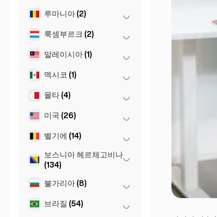
베를린
(35)
루마니아
(2)
모스크바
(12)
슈투트가르트
(9)
상트페테르부르크
(1)
룩셈부르크
(2)
부쿠레슈티
(2)
쾰른
(11)
St Petersburg
(5)
말레이시아
(1)
룩셈부르크
(2)
프랑크푸르트
(44)
멕시코
(1)
쿠알라룸푸르
(1)
함부르크
(41)
몰타
(4)
멕시코시티
(1)
Dortmund
(4)
Koln
(35)
미국
(26)
슬리마
(1)
Leipzig
(2)
Birkirkara
(1)
벨기에
(14)
뉴욕
(6)
Saint Julian
(2)
로스앤젤레스
보스니아 헤르체고비나
(6)
겐트
(2)
(134)
마이애미
(6)
브뤼셀
(3)
불가리아
(8)
사라예보
(134)
샌프란시스코
(4)
앤트워프
(5)
브라질
(54)
바르나
(2)
시카고
(4)
Bruges
(2)