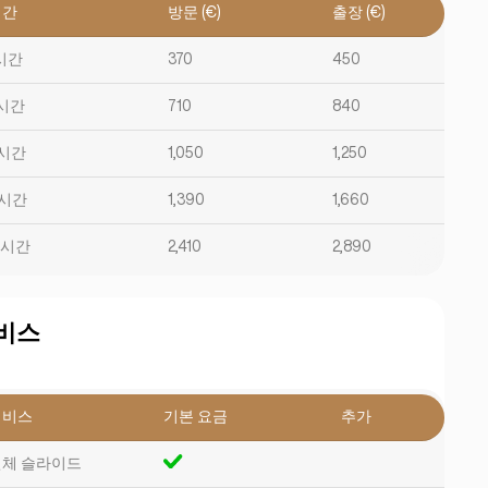
시간
방문 (€)
출장 (€)
시간
370
450
시간
710
840
시간
1,050
1,250
시간
1,390
1,660
2시간
2,410
2,890
비스
서비스
기본 요금
추가
체 슬라이드