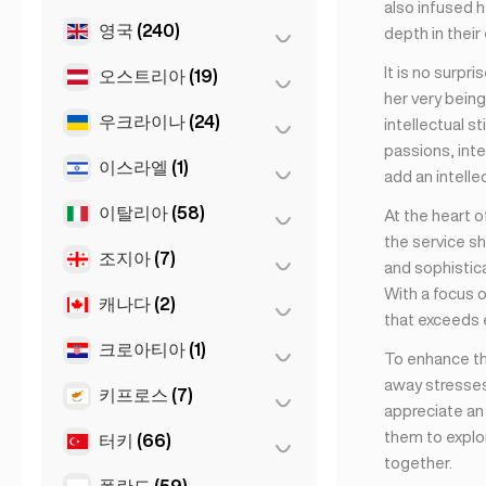
also infused h
Sevilla
(1)
영국
(240)
탈린
(1)
depth in their
It is no surpr
오스트리아
(19)
런던
(231)
her very being
리버풀
(1)
우크라이나
(24)
그라츠
(3)
intellectual s
passions, inte
맨체스터
(4)
린츠
(2)
이스라엘
(1)
하르키우
(1)
add an intelle
버밍엄
(2)
빈
(8)
Kiev
(23)
이탈리아
(58)
텔아비브
(1)
At the heart o
Glasgow
(1)
the service sh
인스브루크
(3)
조지아
(7)
나폴리
(1)
and sophistica
Newcastle
(1)
잘츠부르크
(3)
With a focus 
로마
(3)
캐나다
(2)
바투미
(2)
that exceeds 
밀라노
(50)
트빌리시
(5)
크로아티아
(1)
토론토
(2)
To enhance th
토리노
(1)
away stresses
키프로스
(7)
자그레브
(1)
appreciate an 
피렌체
(3)
them to explor
터키
(66)
니코시아
(3)
together.
Napoli
(0)
라르나카
(2)
폴란드
(59)