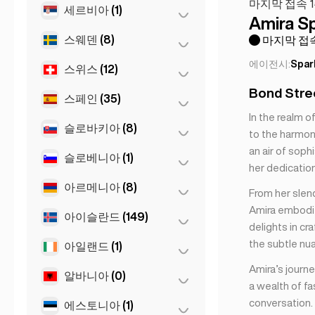
마지막 접속 1
부르가스
(1)
세르비아
(1)
상파울루
(54)
Leuven
(2)
Amira S
소피아
(5)
스웨덴
(8)
Belgrad
(1)
마지막 접속
에이전시:
Spar
스위스
(12)
스톡홀름
(8)
Bond Stree
스페인
(35)
로잔
(3)
In the realm 
바젤
(2)
슬로바키아
(8)
마드리드
(10)
to the harmony
an air of soph
베른
(3)
마르베야
(1)
슬로베니아
(1)
브라티슬라바
(8)
her dedication 
제네바
(2)
말라가
(5)
아르메니아
(8)
류블랴나
(1)
From her slen
취리히
(2)
바르셀로나
(11)
Amira embodie
아이슬란드
(149)
예레반
(8)
delights in cr
발렌시아
(2)
the subtle nu
아일랜드
(1)
레이캬비크
(149)
세비야
(3)
Amira’s journe
알바니아
(0)
더블린
(1)
a wealth of f
Gran Canarja
(1)
conversation.
에스토니아
(1)
티라나
Mallorca
(0)
(1)