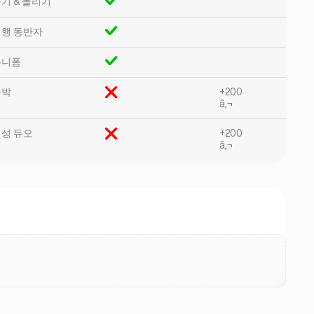
기 & 놀리기
행 동반자
유니폼
속박
+200
â‚¬
성 듀오
+200
â‚¬
.