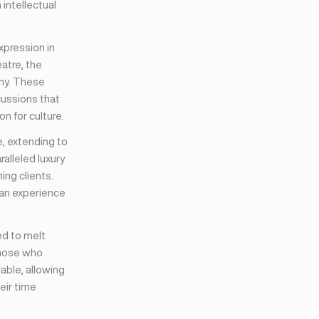
intellectual
expression in
eatre, the
ony. These
cussions that
n for culture.
e, extending to
alleled luxury
ing clients.
 an experience
ed to melt
those who
lable, allowing
eir time