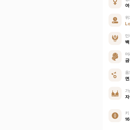
여
위
L
민
백
머
금
음
면
가
자
키
16