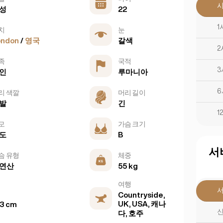
성
22
1
치
눈
ondon
/
영국
갈색
2
족
국적
3
인
루마니아
6
리 색깔
머리 길이
발
긴
1
모
가슴 크기
도
B
서
슴 유형
체중
연산
55 kg
여행
Countryside,
UK, USA, 캐나
3 cm
신
다, 호주