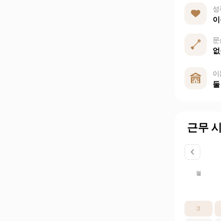
성
이
문
없
이
둘
근무 
월
3