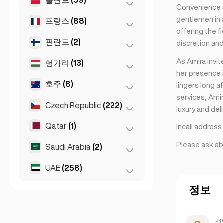
앙카라
(14)
Convenience a
리마솔
(2)
이스탄불
gentlemen in a
(50)
프랑스
(88)
바르샤바
(55)
offering the f
이즈미르
(2)
브로츠와프
(2)
핀란드
(2)
니스
(5)
discretion and
크라쿠프
(1)
리옹
As Amira invi
(7)
헝가리
(13)
헬싱키
(2)
her presence i
포즈난
(1)
마르세유
(2)
호주
(8)
데브레첸
(3)
lingers long a
services, Ami
모나코
(1)
부다페스트
(8)
Czech Republic
(222)
멜버른
(1)
luxury and del
툴루즈
(4)
세게드
(2)
브리즈번
(2)
Qatar
(1)
브르노
(2)
Incall addres
파리
(69)
시드니
(2)
프라하
Please ask ab
(220)
Saudi Arabia
(2)
Doha
(1)
퍼스
(2)
UAE
(258)
Riyadh
(2)
Gold Coast
(1)
정보
두바이
(256)
아부다비
(2)
성