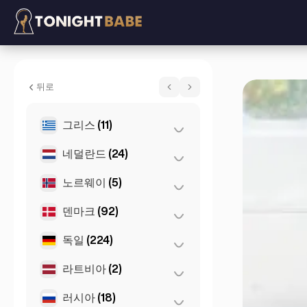
Amira Sparkles - 에스코트 위치 London,
뒤로
그리스
(11)
네덜란드
(24)
아테네
(4)
테살로니키
(2)
노르웨이
(5)
로테르담
(3)
Patras
(2)
암스테르담
(4)
덴마크
(92)
오슬로
(5)
Thessakiniki
(3)
헤이그
(1)
독일
(224)
코펜하겐
(92)
Den Haag
(16)
라트비아
(2)
뒤셀도르프
(22)
뮌헨
(21)
러시아
(18)
리가
(2)