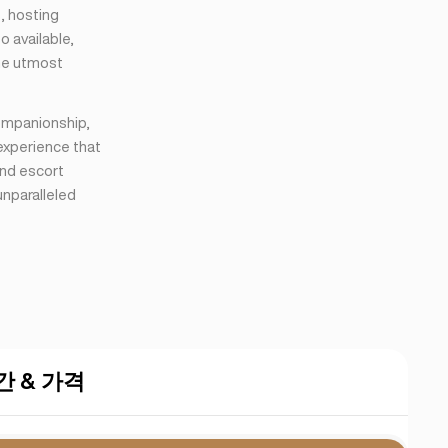
s, hosting
o available,
the utmost
companionship,
 experience that
end escort
unparalleled
간 & 가격