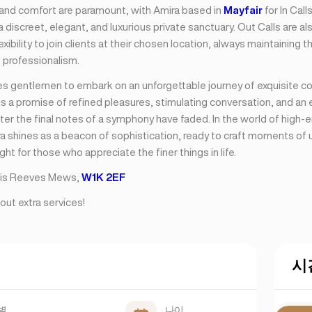
nd comfort are paramount, with Amira based in
Mayfair
for In Call
 discreet, elegant, and luxurious private sanctuary. Out Calls are als
lexibility to join clients at their chosen location, always maintaining 
 professionalism.
tes gentlemen to embark on an unforgettable journey of exquisite 
s a promise of refined pleasures, stimulating conversation, and an
fter the final notes of a symphony have faded. In the world of high-
ra shines as a beacon of sophistication, ready to craft moments of 
ight for those who appreciate the finer things in life.
s is Reeves Mews,
W1K 2EF
out extra services!
시
별
나이