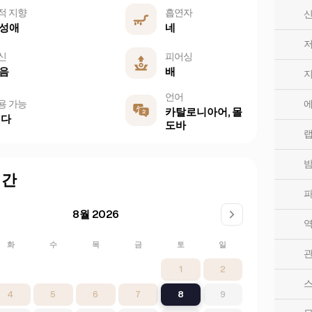
적 지향
흡연자
신
성애
네
저
신
피어싱
음
배
언어
용 가능
에
카탈로니아어, 몰
 다
도바
랩
시간
파
8월 2026
역
화
수
목
금
토
일
관
1
2
스
4
5
6
7
8
9