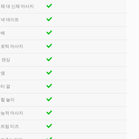
체 대 신체 마사지
녁 데이트
지배
로틱 마사지
 댄싱
밤샘
티 걸
할 놀이
능적 마사지
트립 티즈