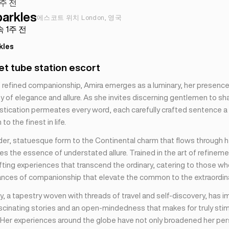
주 전
parkles
에스코트 위치 London, 영국
 1주 전
kles
t tube station escort
of refined companionship, Amira emerges as a luminary, her presenc
 of elegance and allure. As she invites discerning gentlemen to sha
istication permeates every word, each carefully crafted sentence a 
to the finest in life.
der, statuesque form to the Continental charm that flows through h
s the essence of understated allure. Trained in the art of refineme
afting experiences that transcend the ordinary, catering to those w
ances of companionship that elevate the common to the extraordina
y, a tapestry woven with threads of travel and self-discovery, has 
ascinating stories and an open-mindedness that makes for truly stim
 Her experiences around the globe have not only broadened her per