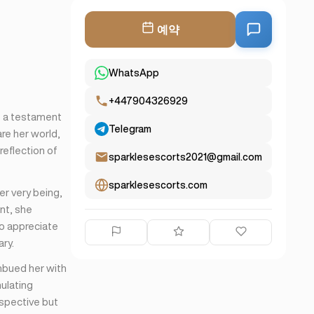
예약
WhatsApp
+447904326929
e a testament
Telegram
re her world,
reflection of
sparklesescorts2021@gmail.com
sparklesescorts.com
er very being,
nt, she
ho appreciate
ry.
imbued her with
ulating
spective but