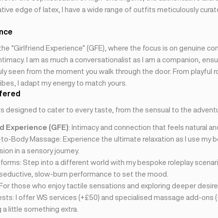
tive edge of latex, I have a wide range of outfits meticulously curat
ence
n the “Girlfriend Experience” (GFE), where the focus is on genuine co
timacy. I am as much a conversationalist as I am a companion, ensu
uly seen from the moment you walk through the door. From playful ro
ibes, I adapt my energy to match yours.
fered
is designed to cater to every taste, from the sensual to the advent
nd Experience (GFE)
: Intimacy and connection that feels natural an
-to-Body Massage: Experience the ultimate relaxation as I use my b
ion in a sensory journey.
forms: Step into a different world with my bespoke roleplay scenar
 seductive, slow-burn performance to set the mood.
 For those who enjoy tactile sensations and exploring deeper desire
sts: I offer WS services (+£50) and specialised massage add-ons (
a little something extra.