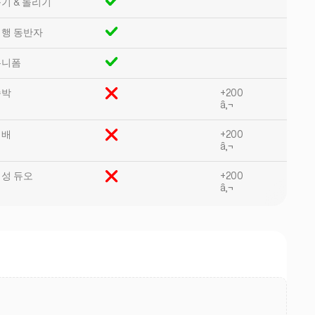
기 & 놀리기
행 동반자
유니폼
속박
+200
â‚¬
지배
+200
â‚¬
성 듀오
+200
â‚¬
.