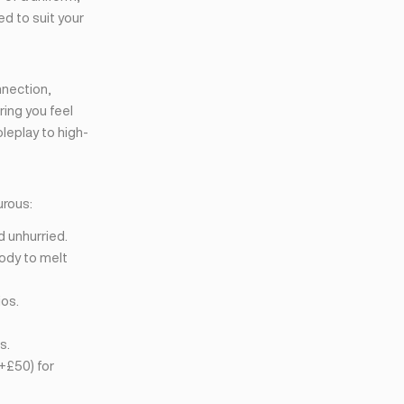
ed to suit your
nnection,
ring you feel
leplay to high-
urous:
d unhurried.
ody to melt
ios.
s.
+£50) for