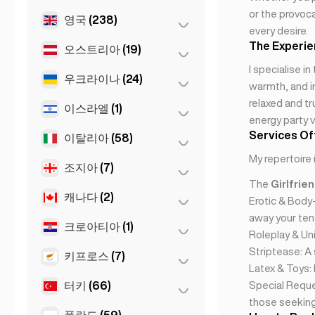
or the provoca
Sevilla
(1)
영국
(238)
탈린
(1)
every desire.
The Experi
오스트리아
(19)
런던
(229)
I specialise i
리버풀
(1)
우크라이나
(24)
그라츠
(3)
warmth, and in
맨체스터
relaxed and tr
(4)
린츠
(2)
이스라엘
(1)
하르키우
(1)
energy party v
버밍엄
(2)
빈
(8)
Services Of
Kiev
(23)
이탈리아
(58)
텔아비브
(1)
Glasgow
(1)
My repertoire 
인스브루크
(3)
조지아
(7)
나폴리
(1)
Newcastle
(1)
The
Girlfrie
잘츠부르크
(3)
로마
(3)
캐나다
(2)
바투미
(2)
Erotic & Body
away your tens
밀라노
(50)
트빌리시
(5)
크로아티아
(1)
토론토
(2)
Roleplay & Uni
토리노
(1)
Striptease: A
키프로스
(7)
자그레브
(1)
Latex & Toys:
피렌체
(3)
터키
(66)
Special Reque
니코시아
(3)
Napoli
(0)
those seeking 
라르나카
(2)
폴란드
(59)