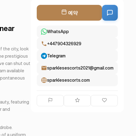
예약
 near
WhatsApp
+447904326929
 the city, look
Telegram
the prestigious
we can shut out
sparklesescorts2021@gmail.com
 am available
 spontaneous
sparklesescorts.com
auty, featuring
er and
rdrobe.
 of a uniform,