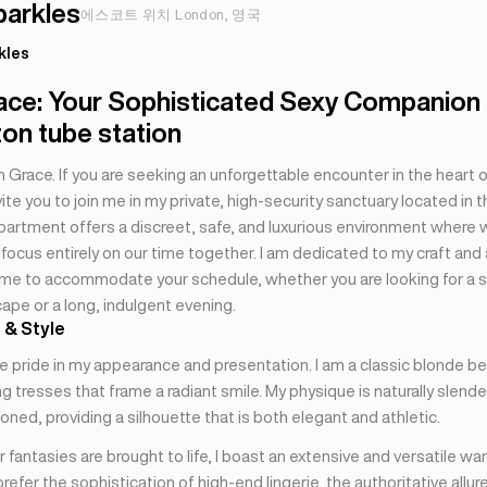
parkles
에스코트 위치 London, 영국
kles
ace: Your Sophisticated Sexy Companion
on tube station
’m Grace. If you are seeking an unforgettable encounter in the heart of
invite you to join me in my private, high-security sanctuary located in 
partment offers a discreet, safe, and luxurious environment where 
focus entirely on our time together. I am dedicated to my craft and
ime to accommodate your schedule, whether you are looking for a
ape or a long, indulgent evening.
 & Style
e pride in my appearance and presentation. I am a classic blonde be
g tresses that frame a radiant smile. My physique is naturally slend
oned, providing a silhouette that is both elegant and athletic.
 fantasies are brought to life, I boast an extensive and versatile wa
efer the sophistication of high-end lingerie, the authoritative allure