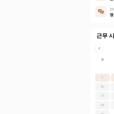
언
영
근무 
월
3
10
17
24