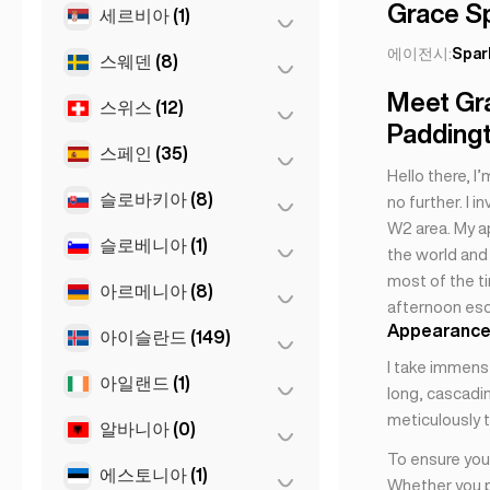
Grace S
부르가스
(1)
세르비아
(1)
상파울루
(54)
Leuven
(2)
소피아
(5)
에이전시:
Spar
스웨덴
(8)
Belgrad
(1)
Meet Gr
스위스
(12)
스톡홀름
(8)
Paddingt
스페인
(35)
로잔
(3)
Hello there, I
바젤
(2)
슬로바키아
(8)
마드리드
(10)
no further. I 
W2 area. My a
베른
(3)
마르베야
(1)
슬로베니아
(1)
브라티슬라바
(8)
the world and 
제네바
(2)
most of the t
말라가
(5)
아르메니아
(8)
류블랴나
(1)
afternoon esc
취리히
(2)
바르셀로나
(11)
Appearance
아이슬란드
(149)
예레반
(8)
발렌시아
(2)
I take immens
아일랜드
(1)
레이캬비크
(149)
long, cascadin
세비야
(3)
meticulously t
알바니아
(0)
더블린
(1)
Gran Canarja
(1)
To ensure your
에스토니아
(1)
티라나
Mallorca
(0)
(1)
Whether you pr