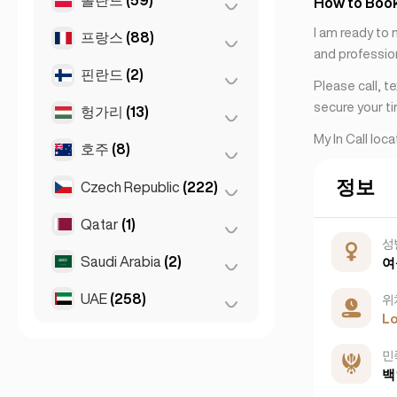
앙카라
(14)
How to Boo
리마솔
(2)
I am ready to
이스탄불
(50)
프랑스
(88)
바르샤바
(55)
and profession
이즈미르
(2)
브로츠와프
(2)
핀란드
(2)
니스
(5)
Please call, t
크라쿠프
(1)
secure your t
리옹
(7)
헝가리
(13)
헬싱키
(2)
포즈난
My In Call loc
(1)
마르세유
(2)
호주
(8)
데브레첸
(3)
모나코
(1)
부다페스트
(8)
정보
Czech Republic
(222)
멜버른
(1)
툴루즈
(4)
세게드
(2)
브리즈번
(2)
Qatar
(1)
브르노
(2)
파리
성
(69)
시드니
(2)
프라하
(220)
Saudi Arabia
(2)
Doha
(1)
여
퍼스
(2)
UAE
(258)
Riyadh
(2)
위
L
Gold Coast
(1)
두바이
(256)
민
아부다비
(2)
백