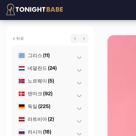
Grace Sparkles - 에스코트 위치 London,
뒤로
그리스
(11)
네덜란드
(24)
아테네
(4)
테살로니키
(2)
노르웨이
(5)
로테르담
(3)
Patras
(2)
암스테르담
(4)
덴마크
(92)
오슬로
(5)
Thessakiniki
(3)
헤이그
(1)
독일
(225)
코펜하겐
(92)
Den Haag
(16)
라트비아
(2)
뒤셀도르프
(22)
뮌헨
(21)
러시아
(18)
리가
(2)