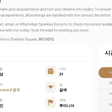
k
 make your acquaintance and turn your dreams into reality. To ensur
al experience, all bookings are handled with the utmost discretion.
ext, email, or WhatsApp Sparkles Escorts to check my current availab
ime with me today. I look forward to meeting you soon.
ation is Sheldon Square,
W2 6DQ
.
시
별
나이
성
21
3
치
눈
ondon
/
영국
갈색
1
족
국적
2
인
루마니아