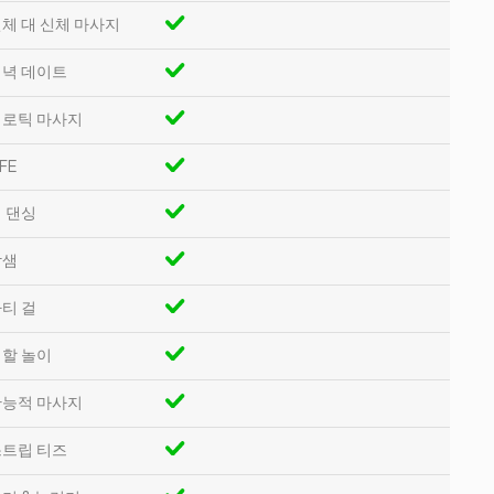
체 대 신체 마사지
녁 데이트
로틱 마사지
FE
 댄싱
밤샘
티 걸
할 놀이
능적 마사지
트립 티즈