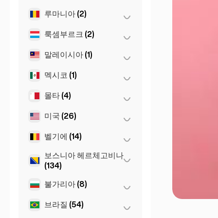
베를린
(35)
루마니아
(2)
모스크바
(12)
슈투트가르트
(9)
상트페테르부르크
(1)
룩셈부르크
(2)
부쿠레슈티
(2)
쾰른
(11)
St Petersburg
(5)
말레이시아
(1)
룩셈부르크
(2)
프랑크푸르트
(44)
멕시코
(1)
쿠알라룸푸르
(1)
함부르크
(41)
몰타
(4)
멕시코시티
(1)
Dortmund
(4)
Koln
(36)
미국
(26)
슬리마
(1)
Leipzig
(2)
Birkirkara
(1)
벨기에
(14)
뉴욕
(6)
Saint Julian
(2)
로스앤젤레스
보스니아 헤르체고비나
(6)
겐트
(2)
(134)
마이애미
(6)
브뤼셀
(3)
불가리아
(8)
사라예보
(134)
샌프란시스코
(4)
앤트워프
(5)
브라질
(54)
바르나
(2)
시카고
(4)
Bruges
(2)