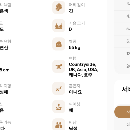
3
리 색깔
머리 길이
은색
긴
4
모
가슴 크기
5
도
D
슴 유형
체중
6
연산
55 kg
1
여행
Countryside,
2
UK, Asia, USA,
5 cm
캐나다, 호주
적 지향
흡연자
서
성애
아니요
신
피어싱
음
배
용 가능
만남
신
 다
남성