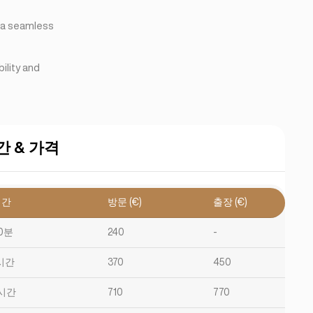
e a seamless
ility and
간 & 가격
시간
방문 (€)
출장 (€)
0분
240
-
시간
370
450
시간
710
770