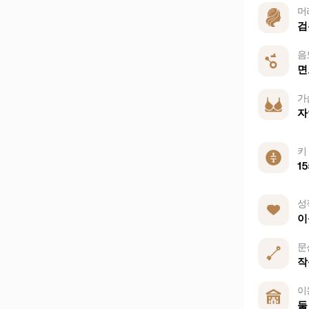
머
검
음
면
가
자
키
15
성
이
문
작
이
둘