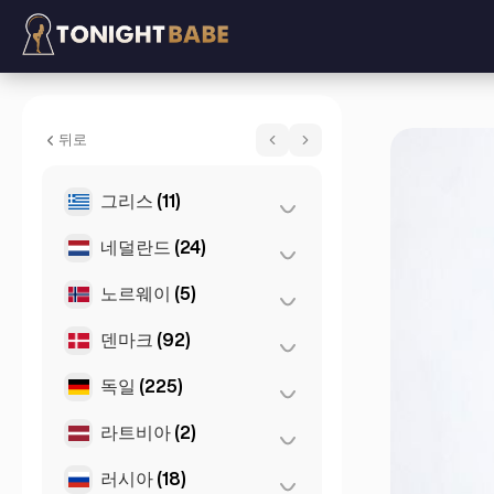
Poppy - 에스코트 위치 London, 영국
뒤로
그리스
(11)
네덜란드
(24)
아테네
(4)
테살로니키
(2)
노르웨이
(5)
로테르담
(3)
Patras
(2)
암스테르담
(4)
덴마크
(92)
오슬로
(5)
Thessakiniki
(3)
헤이그
(1)
독일
(225)
코펜하겐
(92)
Den Haag
(16)
라트비아
(2)
뒤셀도르프
(22)
뮌헨
(21)
러시아
(18)
리가
(2)