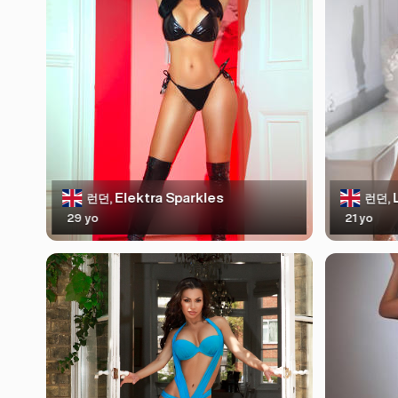
Elektra Sparkles
L
런던,
런던,
29 yo
21 yo