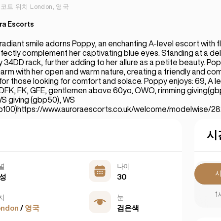
코트 위치 London, 영국
ra Escorts
radiant smile adorns Poppy, an enchanting A-level escort with 
rfectly complement her captivating blue eyes. Standing at a deli
 34DD rack, further adding to her allure as a petite beauty. P
charm with her open and warm nature, creating a friendly and co
or those looking for comfort and solace. Poppy enjoys: 69, A l
DFK, FK, GFE, gentlemen above 60yo, OWO, rimming giving(gbp
S giving (gbp50), WS
bp100)https://www.auroraescorts.co.uk/welcome/modelwise/2
시
별
나이
성
30
1
치
눈
ondon
/
영국
검은색