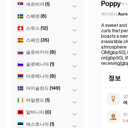
Poppy
부르가스
(1)
세르비아
(1)
에스
상파울루
(54)
Leuven
(2)
소피아
(5)
에이전시:
Auro
스웨덴
(8)
Belgrad
(1)
A sweet and 
스위스
(12)
스톡홀름
(8)
curls that pe
boasts a sexy
스페인
(35)
로잔
(3)
irresistible 
atmosphere f
바젤
(2)
슬로바키아
(8)
마드리드
CIM(gbp50), 
(10)
on(gbp50), W
베른
(3)
마르베야
receiving(g
(1)
슬로베니아
(1)
브라티슬라바
(8)
제네바
(2)
말라가
(5)
아르메니아
(8)
류블랴나
(1)
정보
취리히
(2)
바르셀로나
(11)
아이슬란드
(149)
예레반
(8)
발렌시아
(2)
성
아일랜드
(1)
레이캬비크
(149)
여
세비야
(3)
알바니아
(0)
더블린
(1)
위
Gran Canarja
(1)
L
에스토니아
(1)
티라나
Mallorca
(0)
(1)