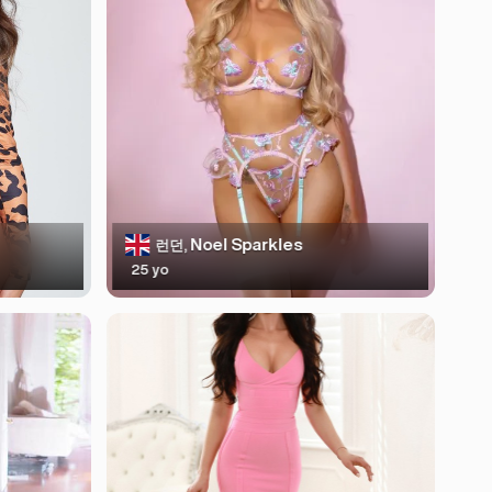
Noel Sparkles
런던,
25 yo