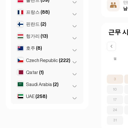
앙카라
(14)
만
남
리마솔
(2)
이스탄불
(50)
프랑스
(88)
바르샤바
(55)
이즈미르
(2)
브로츠와프
(2)
핀란드
(2)
니스
(5)
근무 
크라쿠프
(1)
리옹
(7)
헝가리
(13)
헬싱키
(2)
포즈난
(1)
마르세유
(2)
호주
(8)
데브레첸
(3)
모나코
(1)
부다페스트
월
(8)
Czech Republic
(222)
멜버른
(1)
툴루즈
(4)
세게드
(2)
브리즈번
(2)
Qatar
(1)
브르노
(2)
파리
(69)
3
시드니
(2)
프라하
(220)
Saudi Arabia
(2)
Doha
(1)
10
퍼스
(2)
UAE
(258)
Riyadh
(2)
17
Gold Coast
(1)
두바이
(256)
24
아부다비
(2)
31