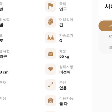
족
국적
서
인
영국
리 색깔
머리 길이
발
긴
모
가슴 크기
6
도
G
클
슴 유형
체중
리콘
55 kg
성적 지향
이성애
8 cm
연자
문신
없음
어싱
이용 가능
둘 다