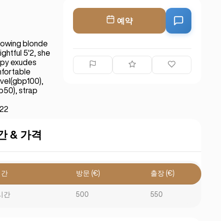
예약
flowing blonde
ghtful 5'2, she
oppy exudes
mfortable
evel(gbp100),
50), strap
822
간 & 가격
시간
방문 (€)
출장 (€)
시간
500
550