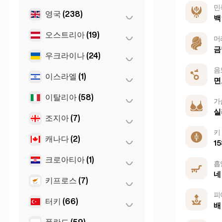
민
Sevilla
(1)
영국
(238)
탈린
(1)
백
오스트리아
(19)
런던
(229)
머
금
리버풀
(1)
우크라이나
(24)
그라츠
(3)
음
맨체스터
(4)
린츠
(2)
이스라엘
(1)
하르키우
(1)
면
버밍엄
(2)
빈
(8)
Kiev
(23)
이탈리아
(58)
텔아비브
(1)
가
Glasgow
(1)
실
인스브루크
(3)
조지아
(7)
나폴리
(1)
Newcastle
(1)
잘츠부르크
(3)
키
로마
(3)
캐나다
(2)
바투미
(2)
15
밀라노
(50)
트빌리시
(5)
크로아티아
(1)
토론토
(2)
흡
네
토리노
(1)
키프로스
(7)
자그레브
(1)
피렌체
(3)
피
터키
(66)
니코시아
(3)
배
Napoli
(0)
라르나카
(2)
폴란드
(59)