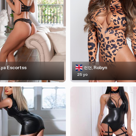
ya Escortss
Robyn
런던,
25 yo