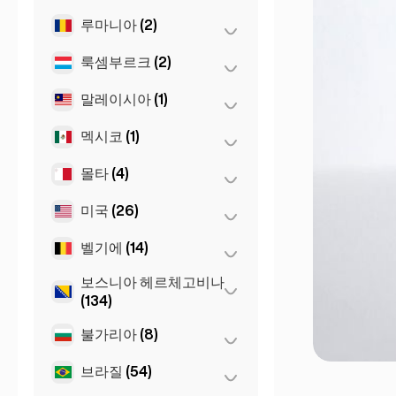
베를린
(35)
루마니아
(2)
모스크바
(12)
슈투트가르트
(9)
상트페테르부르크
(1)
룩셈부르크
(2)
부쿠레슈티
(2)
쾰른
(11)
St Petersburg
(5)
말레이시아
(1)
룩셈부르크
(2)
프랑크푸르트
(44)
멕시코
(1)
쿠알라룸푸르
(1)
함부르크
(41)
몰타
(4)
멕시코시티
(1)
Dortmund
(4)
Koln
(36)
미국
(26)
슬리마
(1)
Leipzig
(2)
Birkirkara
(1)
벨기에
(14)
뉴욕
(6)
Saint Julian
(2)
로스앤젤레스
보스니아 헤르체고비나
(6)
겐트
(2)
(134)
마이애미
(6)
브뤼셀
(3)
불가리아
(8)
사라예보
(134)
샌프란시스코
(4)
앤트워프
(5)
브라질
(54)
바르나
(2)
시카고
(4)
Bruges
(2)