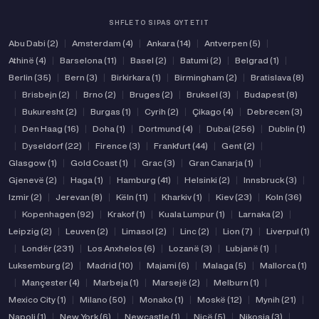
SHFLETO SIPAS QYTETIT
Abu Dabi (2)
|
Amsterdam (4)
|
Ankara (14)
|
Antverpen (5)
|
Athinë (4)
|
Barselona (11)
|
Basel (2)
|
Batumi (2)
|
Belgrad (1)
|
Berlin (35)
|
Bern (3)
|
Birkirkara (1)
|
Birmingham (2)
|
Bratislava (8)
|
Brisbejn (2)
|
Brno (2)
|
Bruges (2)
|
Bruksel (3)
|
Budapest (8)
|
Bukuresht (2)
|
Burgas (1)
|
Cyrih (2)
|
Çikago (4)
|
Debrecen (3)
|
Den Haag (16)
|
Doha (1)
|
Dortmund (4)
|
Dubai (256)
|
Dublin (1)
|
Dyseldorf (22)
|
Firence (3)
|
Frankfurt (44)
|
Gent (2)
|
Glasgow (1)
|
Gold Coast (1)
|
Grac (3)
|
Gran Canarja (1)
|
Gjenevë (2)
|
Haga (1)
|
Hamburg (41)
|
Helsinki (2)
|
Innsbruck (3)
|
Izmir (2)
|
Jerevan (8)
|
Këln (11)
|
Kharkiv (1)
|
Kiev (23)
|
Koln (36)
|
Kopenhagen (92)
|
Krakof (1)
|
Kuala Lumpur (1)
|
Larnaka (2)
|
Leipzig (2)
|
Leuven (2)
|
Limasol (2)
|
Linc (2)
|
Lion (7)
|
Liverpul (1)
|
Londër (231)
|
Los Anxhelos (6)
|
Lozanë (3)
|
Lubjanë (1)
|
Luksemburg (2)
|
Madrid (10)
|
Majami (6)
|
Malaga (5)
|
Mallorca (1)
|
Mançester (4)
|
Marbeja (1)
|
Marsejë (2)
|
Melburn (1)
|
Mexico City (1)
|
Milano (50)
|
Monako (1)
|
Moskë (12)
|
Mynih (21)
|
Napoli (1)
|
New York (6)
|
Newcastle (1)
|
Nicë (5)
|
Nikosia (3)
|