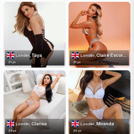
Taya
Claire Escortss
Londër,
Londër,
21 yo
31 yo
Clarisa
Miranda
Londër,
Londër,
24 yo
20 yo