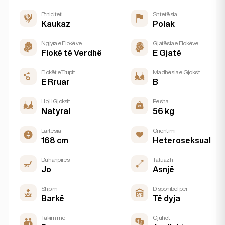
Etniciteti
Shtetësia
Kaukaz
Polak
Ngjyra e Flokëve
Gjatësia e Flokëve
Flokë të Verdhë
E Gjatë
Flokët e Trupit
Madhësia e Gjoksit
E Rruar
B
Lloji i Gjoksit
Pesha
Natyral
56 kg
Lartësia
Orientimi
168 cm
Heteroseksual
Duhanpirës
Tatuazh
Jo
Asnjë
Shpim
Disponibel për
Barkë
Të dyja
Takim me
Gjuhët