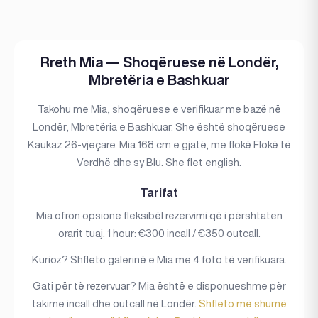
Rreth Mia — Shoqëruese në Londër,
Mbretëria e Bashkuar
Takohu me Mia, shoqëruese e verifikuar me bazë në
Londër, Mbretëria e Bashkuar. She është shoqëruese
Kaukaz 26-vjeçare. Mia 168 cm e gjatë, me flokë Flokë të
Verdhë dhe sy Blu. She flet english.
Tarifat
Mia ofron opsione fleksibël rezervimi që i përshtaten
orarit tuaj. 1 hour: €300 incall / €350 outcall.
Kurioz? Shfleto galerinë e Mia me 4 foto të verifikuara.
Gati për të rezervuar? Mia është e disponueshme për
takime incall dhe outcall në Londër.
Shfleto më shumë