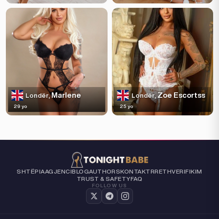
Marlene
Zoe Escortss
Londër,
Londër,
29 yo
25 yo
SHTËPIA
AGJENCI
BLOG
AUTHORS
KONTAKT
RRETH
VERIFIKIM
TRUST & SAFETY
FAQ
FOLLOW US