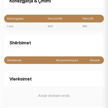
Kohëzgjatja & Çmimi
Kohëzgjatja
Tek unë (€)
Tek ti (€)
1 orë
300
350
Shërbimet
Shërbimet
Në çmimin bazë
Shtesë
Vlerësimet
Asnjë vlerësim ende.