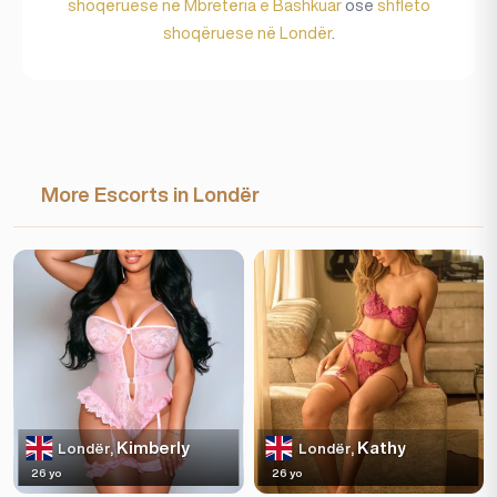
shoqëruese në Mbretëria e Bashkuar
ose
shfleto
shoqëruese në Londër
.
More Escorts in Londër
Kimberly
Kathy
Londër,
Londër,
26 yo
26 yo