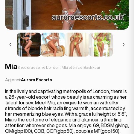
Mia
Shoqëruese në London, Mbretëria e Bashkuar
Agjenci:
Aurora Escorts
In the lively and captivating metropolis of London, there is
a 26-year-old escort whose beauty is as charming as her
talent for sex. Meet Mia, an exquisite woman with silky
strands of blonde hair radiating warmth, accentuated by
her mesmerizing blue eyes. With a graceful height of 5'6",
Mia is the epitome of elegance and glamour, attracting
attention wherever she goes. Mia enjoys: 69, BDSM giving,
CIM(gbp100), COB, COF(gbp50), couples MF(gbp150),