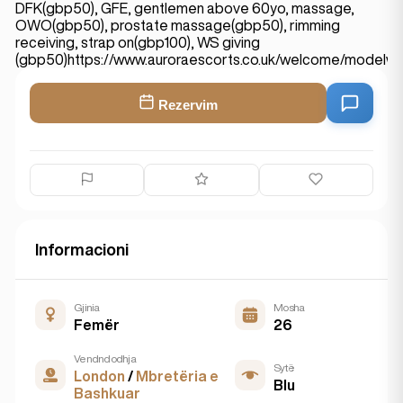
DFK(gbp50), GFE, gentlemen above 60yo, massage,
OWO(gbp50), prostate massage(gbp50), rimming
receiving, strap on(gbp100), WS giving
(gbp50)https://www.auroraescorts.co.uk/welcome/modelwi
Rezervim
Informacioni
Gjinia
Mosha
Femër
26
Vendndodhja
Sytë
London
/
Mbretëria e
Blu
Bashkuar