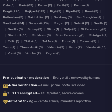
Oslo (5)
|
Paris (69)
|
Patras (2)
|
Perth (2)
|
Poznan (1)
|
Pragë (220)
|
Rejkjavik (149)
|
Rigë (2)
|
Riyadh (2)
|
Romë (3)
|
Rotterdam (3)
|
Saint Julian (2)
|
Salzburg (3)
|
San Françisko (4)
|
Sao Paulo (54)
|
Sarajevë (134)
|
Seged (2)
|
Selanik (2)
|
Sevilla (1)
|
Sevillja (3)
|
Sidney (2)
|
Slima (1)
|
Sofje (5)
|
St Petersburg (5)
|
Stamboll (50)
|
Stokholm (8)
|
Shën Petersburg (1)
|
Shtutgart (9)
|
Tallin (1)
|
Tbilisi (5)
|
Tel Aviv (1)
|
Torino (1)
|
Toronto (2)
|
Tuluz (4)
|
Thessakiniki (3)
|
Valencia (2)
|
Varna (2)
|
Varshavë (55)
|
Vjenë (8)
|
Vroclav (2)
|
Zagreb (1)
Pre-publication moderation
— Every profile reviewed by humans
4-tier verification
— Email · phone · photo · live video
TLS 1.3 encrypted
— HSTS preload, secure cookies
Anti-trafficking
— Zero tolerance, immediate report flow