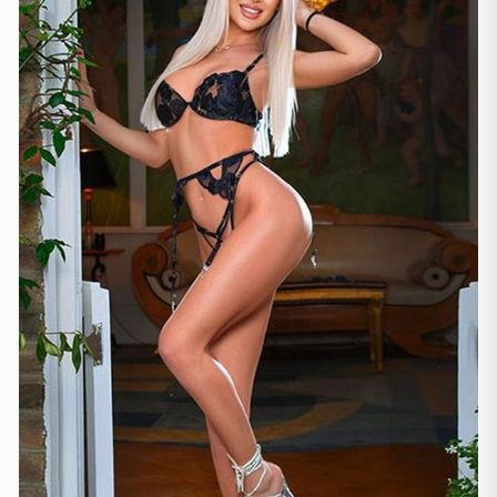
Gjenevë
(2)
Lozanë
(3)