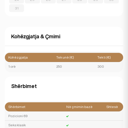
31
Kohëzgjatja & Çmimi
Kohëzgjatja
Tek unë (€)
Tek ti (€)
1 orë
250
300
Shërbimet
Shërbimet
Në çmimin bazë
Shtesë
Pozicioni 69
Seks klasik