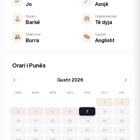
Jo
Asnjë
Shpim
Disponibel për
Barkë
Të dyja
Takim me
Gjuhët
Burra
Anglisht
Orari i Punës
Gusht 2026
HËN
MAR
MËR
ENJ
PRE
SHT
DIE
1
2
3
4
5
6
7
8
9
10
11
12
13
14
15
16
17
18
19
20
21
22
23
24
25
26
27
28
29
30