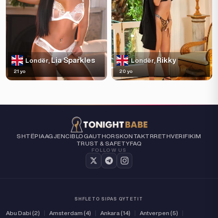
Lia Sparkles
Rikky
Londër,
Londër,
21 yo
20 yo
SHTËPIA
AGJENCI
BLOG
AUTHORS
KONTAKT
RRETH
VERIFIKIM
TRUST & SAFETY
FAQ
FOLLOW US
SHFLETO SIPAS QYTETIT
Abu Dabi (2)
|
Amsterdam (4)
|
Ankara (14)
|
Antverpen (5)
|