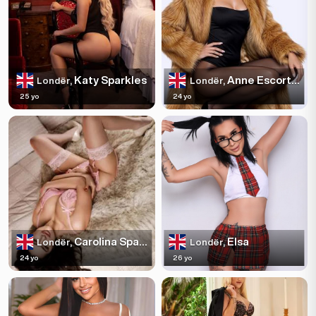
Katy Sparkles
Anne Escortss
Londër,
Londër,
25 yo
24 yo
Carolina Sparkles
Elsa
Londër,
Londër,
24 yo
26 yo