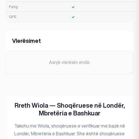
Fetiş
GFE
Vlerësimet
Asnjë vlerësim ende.
Rreth Wiola — Shoqëruese në Londër,
Mbretëria e Bashkuar
Takohu me Wiola, shoqëruese e verifikuar me bazë në
Londër, Mbretëria e Bashkuar. She është shoqëruese