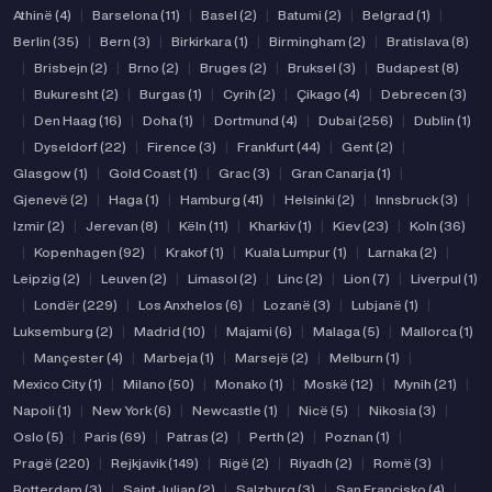
Athinë (4)
|
Barselona (11)
|
Basel (2)
|
Batumi (2)
|
Belgrad (1)
|
Berlin (35)
|
Bern (3)
|
Birkirkara (1)
|
Birmingham (2)
|
Bratislava (8)
|
Brisbejn (2)
|
Brno (2)
|
Bruges (2)
|
Bruksel (3)
|
Budapest (8)
|
Bukuresht (2)
|
Burgas (1)
|
Cyrih (2)
|
Çikago (4)
|
Debrecen (3)
|
Den Haag (16)
|
Doha (1)
|
Dortmund (4)
|
Dubai (256)
|
Dublin (1)
|
Dyseldorf (22)
|
Firence (3)
|
Frankfurt (44)
|
Gent (2)
|
Glasgow (1)
|
Gold Coast (1)
|
Grac (3)
|
Gran Canarja (1)
|
Gjenevë (2)
|
Haga (1)
|
Hamburg (41)
|
Helsinki (2)
|
Innsbruck (3)
|
Izmir (2)
|
Jerevan (8)
|
Këln (11)
|
Kharkiv (1)
|
Kiev (23)
|
Koln (36)
|
Kopenhagen (92)
|
Krakof (1)
|
Kuala Lumpur (1)
|
Larnaka (2)
|
Leipzig (2)
|
Leuven (2)
|
Limasol (2)
|
Linc (2)
|
Lion (7)
|
Liverpul (1)
|
Londër (229)
|
Los Anxhelos (6)
|
Lozanë (3)
|
Lubjanë (1)
|
Luksemburg (2)
|
Madrid (10)
|
Majami (6)
|
Malaga (5)
|
Mallorca (1)
|
Mançester (4)
|
Marbeja (1)
|
Marsejë (2)
|
Melburn (1)
|
Mexico City (1)
|
Milano (50)
|
Monako (1)
|
Moskë (12)
|
Mynih (21)
|
Napoli (1)
|
New York (6)
|
Newcastle (1)
|
Nicë (5)
|
Nikosia (3)
|
Oslo (5)
|
Paris (69)
|
Patras (2)
|
Perth (2)
|
Poznan (1)
|
Pragë (220)
|
Rejkjavik (149)
|
Rigë (2)
|
Riyadh (2)
|
Romë (3)
|
Rotterdam (3)
|
Saint Julian (2)
|
Salzburg (3)
|
San Françisko (4)
|