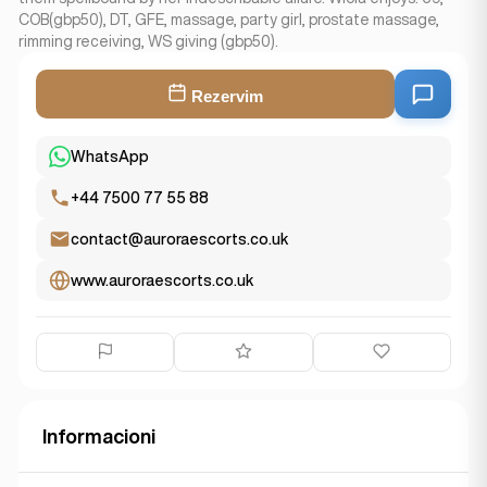
COB(gbp50), DT, GFE, massage, party girl, prostate massage,
rimming receiving, WS giving (gbp50).
Rezervim
WhatsApp
+44 7500 77 55 88
contact@auroraescorts.co.uk
www.auroraescorts.co.uk
Informacioni