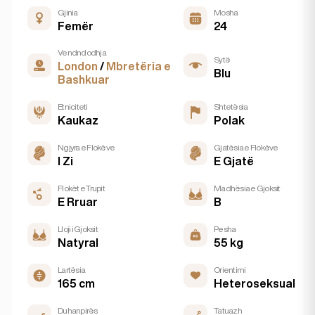
Gjinia
Mosha
Femër
24
Vendndodhja
Sytë
London
/
Mbretëria e
Blu
Bashkuar
Etniciteti
Shtetësia
Kaukaz
Polak
Ngjyra e Flokëve
Gjatësia e Flokëve
I Zi
E Gjatë
Flokët e Trupit
Madhësia e Gjoksit
E Rruar
B
Lloji i Gjoksit
Pesha
Natyral
55 kg
Lartësia
Orientimi
165 cm
Heteroseksual
Duhanpirës
Tatuazh