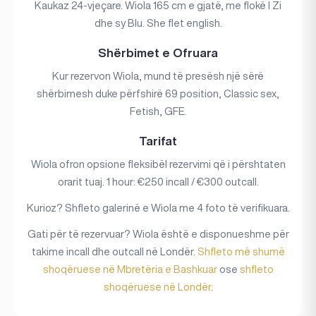
Kaukaz 24-vjeçare. Wiola 165 cm e gjatë, me flokë I Zi
dhe sy Blu. She flet english.
Shërbimet e Ofruara
Kur rezervon Wiola, mund të presësh një sërë
shërbimesh duke përfshirë 69 position, Classic sex,
Fetish, GFE.
Tarifat
Wiola ofron opsione fleksibël rezervimi që i përshtaten
orarit tuaj. 1 hour: €250 incall / €300 outcall.
Kurioz? Shfleto galerinë e Wiola me 4 foto të verifikuara.
Gati për të rezervuar? Wiola është e disponueshme për
takime incall dhe outcall në Londër.
Shfleto më shumë
shoqëruese në Mbretëria e Bashkuar
ose
shfleto
shoqëruese në Londër
.