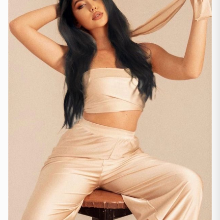
Gjenevë
(2)
Lozanë
(3)