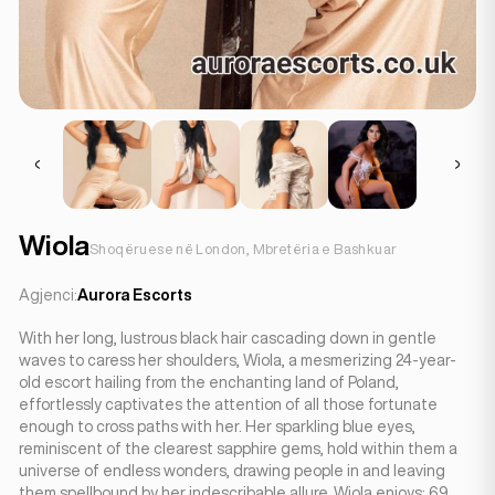
Wiola
Shoqëruese në London, Mbretëria e Bashkuar
Agjenci:
Aurora Escorts
With her long, lustrous black hair cascading down in gentle
waves to caress her shoulders, Wiola, a mesmerizing 24-year-
old escort hailing from the enchanting land of Poland,
effortlessly captivates the attention of all those fortunate
enough to cross paths with her. Her sparkling blue eyes,
reminiscent of the clearest sapphire gems, hold within them a
universe of endless wonders, drawing people in and leaving
them spellbound by her indescribable allure. Wiola enjoys: 69,