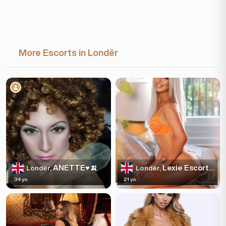
More Escorts in Londër
ANETTE♥️🍌
Lexie Escortss
Londër,
Londër,
34 yo
21 yo