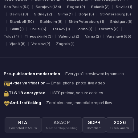
Sao Paulo (54)
|
Sarajevë (134)
|
Seged (2)
|
Selanik (2)
|
Sevilla (1)
|
Sevillja (3)
|
Sidney (2)
|
Slima (1)
|
Sofje (5)
|
St Petersburg (5)
|
Stamboll (50)
|
Stokholm (8)
|
Shën Petersburg (1)
|
Shtutgart (9)
|
Tallin (1)
|
Tbilisi (5)
|
Tel Aviv (1)
|
Torino (1)
|
Toronto (2)
|
Tuluz (4)
|
Thessakiniki (3)
|
Valencia (2)
|
Varna (2)
|
Varshavë (55)
|
Vjenë (8)
|
Vroclav (2)
|
Zagreb (1)
Pre-publication moderation
— Every profile reviewed by humans
4-tier verification
— Email · phone · photo · live video
TLS 1.3 encrypted
— HSTS preload, secure cookies
Anti-trafficking
— Zero tolerance, immediate report flow
RTA
ASACP
GDPR
2026
Restricted to Adults
Membership pending
Compliant
Since launch