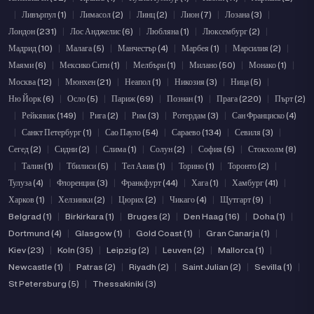
|
Ливърпул (1)
|
Лимасол (2)
|
Линц (2)
|
Лион (7)
|
Лозана (3)
|
Лондон (231)
|
Лос Анджелис (6)
|
Любляна (1)
|
Люксембург (2)
|
Мадрид (10)
|
Малага (5)
|
Манчестър (4)
|
Марбея (1)
|
Марсилия (2)
|
Маями (6)
|
Мексико Сити (1)
|
Мелбърн (1)
|
Милано (50)
|
Монако (1)
|
Москва (12)
|
Мюнхен (21)
|
Неапол (1)
|
Никозия (3)
|
Ница (5)
|
Ню Йорк (6)
|
Осло (5)
|
Париж (69)
|
Познан (1)
|
Прага (220)
|
Пърт (2)
|
Рейкявик (149)
|
Рига (2)
|
Рим (3)
|
Ротердам (3)
|
Сан Франциско (4)
|
Санкт Петербург (1)
|
Сао Пауло (54)
|
Сараево (134)
|
Севиля (3)
|
Сегед (2)
|
Сидни (2)
|
Слима (1)
|
Солун (2)
|
София (5)
|
Стокхолм (8)
|
Талин (1)
|
Тбилиси (5)
|
Тел Авив (1)
|
Торино (1)
|
Торонто (2)
|
Тулуза (4)
|
Флоренция (3)
|
Франкфурт (44)
|
Хага (1)
|
Хамбург (41)
|
Харков (1)
|
Хелзинки (2)
|
Цюрих (2)
|
Чикаго (4)
|
Щутгарт (9)
|
Belgrad (1)
|
Birkirkara (1)
|
Bruges (2)
|
Den Haag (16)
|
Doha (1)
|
Dortmund (4)
|
Glasgow (1)
|
Gold Coast (1)
|
Gran Canarja (1)
|
Kiev (23)
|
Koln (35)
|
Leipzig (2)
|
Leuven (2)
|
Mallorca (1)
|
Newcastle (1)
|
Patras (2)
|
Riyadh (2)
|
Saint Julian (2)
|
Sevilla (1)
|
St Petersburg (5)
|
Thessakiniki (3)