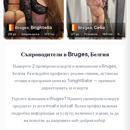
Дължина на косата
Цвят на очите
Размер на гърдите
Brightella
Celia
Bruges,
Bruges,
28 yo
|
Американски
|
170 cm
|
60 kg
27 yo
|
Румънски
|
160 cm
|
65 kg
Тип гърди
Езици
Съпроводители в Bruges, Белгия
Достъпно за
Намерете 2 проверени ескорти и компаньони в Bruges,
Услуги
Белгия. Разгледайте профили с реални снимки, истински
отзиви и прозрачни цени на TonightBabe — премиум
Етническа принадлежност
директорията за ескорти.
Националност
Търсите компания в Bruges? Нашите проверени ескорти
Пътуване
предлагат услуги incall и outcall. Всеки профил включва
подробна информация за услуги, наличност и цени, за да
Пиърсинг
ви помогне да направите най-добрия избор.
Татуировка