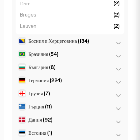
Гент
(2)
Bruges
(2)
Leuven
(2)
Босния и Херцеговина
(134)
Бразилия
(54)
Сараево
(134)
България
(8)
Сао Пауло
(54)
Германия
(224)
Бургас
(1)
Варна
(2)
Грузия
(7)
Берлин
(35)
София
(5)
Дюселдорф
(22)
Гърция
(11)
Батуми
(2)
Кьолн
(11)
Тбилиси
(5)
Дания
(92)
Атина
(4)
Мюнхен
(21)
Солун
(2)
Естония
(1)
Копенхаген
(92)
Франкфурт
(44)