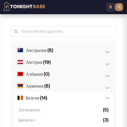
Австралия
(8)
Австрия
(19)
Бризбейн
(2)
Мелбърн
(1)
Албания
(0)
Виена
(8)
Пърт
(2)
Грац
(3)
Армения
(8)
Тирана
(0)
Сидни
(2)
Залцбург
(3)
Белгия
(14)
Ереван
(8)
Gold Coast
(1)
Инсбрук
(3)
Антверпен
(5)
Линц
(2)
Брюксел
(3)