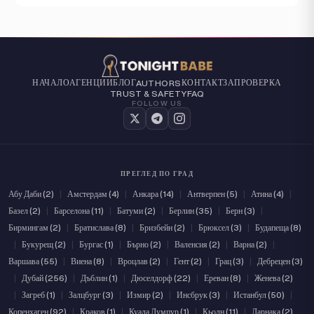
Ценови диапазон
(1)
(5)
Проверено
Независим
НАЧАЛО
АГЕНЦИИ
БЛОГ
КОНТАКТ
ЗА
ПРОВЕРКА
AUTHORS
TRUST & SAFETY
FAQ
FOLLOW US
ПРЕГЛЕД ПО ГРАД
Абу Даби (2)
|
Амстердам (4)
|
Анкара (14)
|
Антверпен (5)
|
Атина (4)
|
Базел (2)
|
Барселона (11)
|
Батуми (2)
|
Берлин (35)
|
Берн (3)
|
Бирмингам (2)
|
Братислава (8)
|
Бризбейн (2)
|
Брюксел (3)
|
Будапеща (8)
|
Букурещ (2)
|
Бургас (1)
|
Бърно (2)
|
Валенсия (2)
|
Варна (2)
|
Варшава (55)
|
Виена (8)
|
Вроцлав (2)
|
Гент (2)
|
Грац (3)
|
Дебрецен (3)
|
Дубай (256)
|
Дъблин (1)
|
Дюселдорф (22)
|
Ереван (8)
|
Женева (2)
|
Загреб (1)
|
Залцбург (3)
|
Измир (2)
|
Инсбрук (3)
|
Истанбул (50)
|
Копенхаген (92)
|
Краков (1)
|
Куала Лумпур (1)
|
Кьолн (11)
|
Ларнака (2)