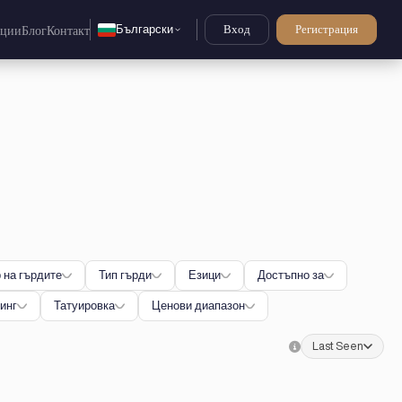
Български
Вход
Регистрация
нции
Блог
Контакт
 на гърдите
Тип гърди
Езици
Достъпно за
инг
Татуировка
Ценови диапазон
Last Seen