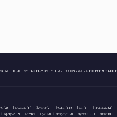
ЛО
АГЕНЦИИ
БЛОГ
AUTHORS
КОНТАКТ
ЗА
ПРОВЕРКА
TRUST & SAFE
ел (2)
|
Барселона (11)
|
Батуми (2)
|
Берлин (35)
|
Берн (3)
|
Бирмингам (2)
|
|
Вроцлав (2)
|
Гент (2)
|
Грац (3)
|
Дебрецен (3)
|
Дубай (256)
|
Дъблин (1)
|