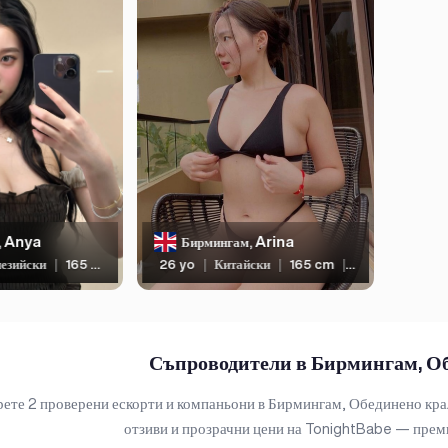
Anya
Arina
,
Бирмингам,
езийски
|
165 cm
|
55 kg
26 yo
|
Китайски
|
165 cm
|
55 kg
Съпроводители в Бирмингам, О
ете 2 проверени ескорти и компаньони в Бирмингам, Обединено крал
отзиви и прозрачни цени на TonightBabe — преми