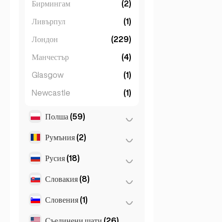
Бирмингам
(2)
Ливърпул
(1)
Лондон
(229)
Манчестър
(4)
Glasgow
(1)
Newcastle
(1)
Полша
(59)
Румъния
(2)
Варшава
(55)
Вроцлав
(2)
Русия
(18)
Букурещ
(2)
Краков
(1)
Словакия
(8)
Москва
(12)
Познан
(1)
Санкт Петербург
(1)
Словения
(1)
Братислава
(8)
St Petersburg
(5)
Съединени щати
(26)
Любляна
(1)