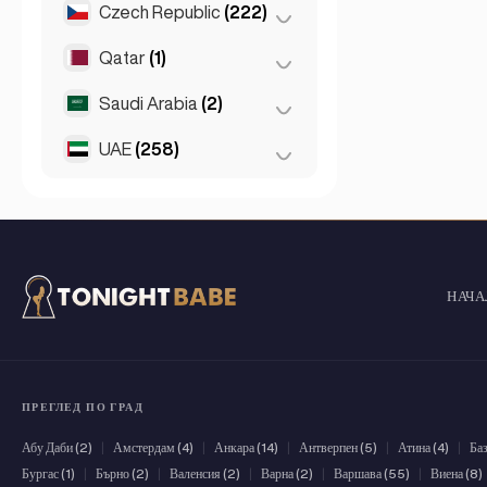
Берн
(3)
Czech Republic
(222)
Стокхолм
(8)
Тулуза
(4)
Женева
(2)
Qatar
(1)
Бърно
(2)
Лозана
(3)
Прага
(220)
Saudi Arabia
(2)
Doha
(1)
Цюрих
(2)
UAE
(258)
Riyadh
(2)
Абу Даби
(2)
Дубай
(256)
НАЧА
ПРЕГЛЕД ПО ГРАД
Абу Даби (2)
|
Амстердам (4)
|
Анкара (14)
|
Антверпен (5)
|
Атина (4)
|
Баз
Бургас (1)
|
Бърно (2)
|
Валенсия (2)
|
Варна (2)
|
Варшава (55)
|
Виена (8)