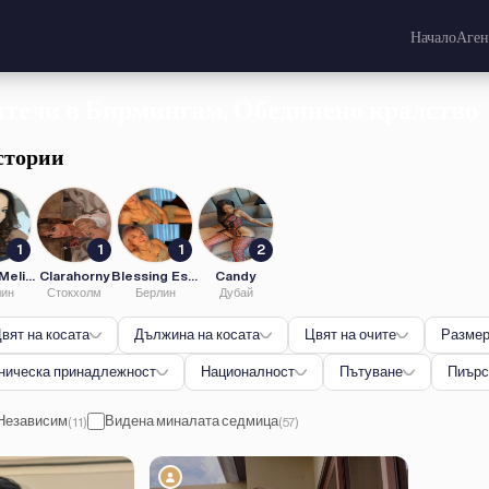
Начало
Аге
тели в Бирмингам, Обединено кралство
стории
1
1
1
2
Marlen Melissa
Clarahorny
Blessing Escort
Candy
лин
Стокхолм
Берлин
Дубай
вят на косата
Дължина на косата
Цвят на очите
Размер
ническа принадлежност
Националност
Пътуване
Пиърс
Независим
Видена миналата седмица
(11)
(57)