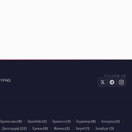
FOLLOW US
TY
FAQ
Братислава (8)
|
Бризбейн (2)
|
Брюксел (3)
|
Будапеща (8)
|
Букурещ (2)
|
Дюселдорф (22)
|
Ереван (8)
|
Женева (2)
|
Загреб (1)
|
Залцбург (3)
|