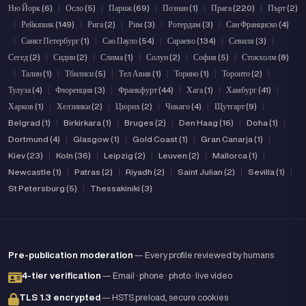
Ню Йорк (6)
|
Осло (5)
|
Париж (69)
|
Познан (1)
|
Прага (220)
|
Пърт (2)
|
Рейкявик (149)
|
Рига (2)
|
Рим (3)
|
Ротердам (3)
|
Сан Франциско (4)
|
Санкт Петербург (1)
|
Сао Пауло (54)
|
Сараево (134)
|
Севиля (3)
|
Сегед (2)
|
Сидни (2)
|
Слима (1)
|
Солун (2)
|
София (5)
|
Стокхолм (8)
|
Талин (1)
|
Тбилиси (5)
|
Тел Авив (1)
|
Торино (1)
|
Торонто (2)
|
Тулуза (4)
|
Флоренция (3)
|
Франкфурт (44)
|
Хага (1)
|
Хамбург (41)
|
Харков (1)
|
Хелзинки (2)
|
Цюрих (2)
|
Чикаго (4)
|
Щутгарт (9)
|
Belgrad (1)
|
Birkirkara (1)
|
Bruges (2)
|
Den Haag (16)
|
Doha (1)
|
Dortmund (4)
|
Glasgow (1)
|
Gold Coast (1)
|
Gran Canarja (1)
|
Kiev (23)
|
Koln (36)
|
Leipzig (2)
|
Leuven (2)
|
Mallorca (1)
|
Newcastle (1)
|
Patras (2)
|
Riyadh (2)
|
Saint Julian (2)
|
Sevilla (1)
|
St Petersburg (5)
|
Thessakiniki (3)
Pre-publication moderation
— Every profile reviewed by humans
4-tier verification
— Email · phone · photo · live video
TLS 1.3 encrypted
— HSTS preload, secure cookies