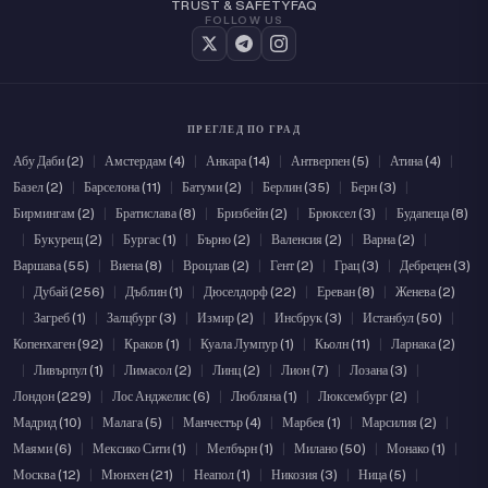
TRUST & SAFETY
FAQ
FOLLOW US
ПРЕГЛЕД ПО ГРАД
Абу Даби (2)
|
Амстердам (4)
|
Анкара (14)
|
Антверпен (5)
|
Атина (4)
|
Базел (2)
|
Барселона (11)
|
Батуми (2)
|
Берлин (35)
|
Берн (3)
|
Бирмингам (2)
|
Братислава (8)
|
Бризбейн (2)
|
Брюксел (3)
|
Будапеща (8)
|
Букурещ (2)
|
Бургас (1)
|
Бърно (2)
|
Валенсия (2)
|
Варна (2)
|
Варшава (55)
|
Виена (8)
|
Вроцлав (2)
|
Гент (2)
|
Грац (3)
|
Дебрецен (3)
|
Дубай (256)
|
Дъблин (1)
|
Дюселдорф (22)
|
Ереван (8)
|
Женева (2)
|
Загреб (1)
|
Залцбург (3)
|
Измир (2)
|
Инсбрук (3)
|
Истанбул (50)
|
Копенхаген (92)
|
Краков (1)
|
Куала Лумпур (1)
|
Кьолн (11)
|
Ларнака (2)
|
Ливърпул (1)
|
Лимасол (2)
|
Линц (2)
|
Лион (7)
|
Лозана (3)
|
Лондон (229)
|
Лос Анджелис (6)
|
Любляна (1)
|
Люксембург (2)
|
Мадрид (10)
|
Малага (5)
|
Манчестър (4)
|
Марбея (1)
|
Марсилия (2)
|
Маями (6)
|
Мексико Сити (1)
|
Мелбърн (1)
|
Милано (50)
|
Монако (1)
|
Москва (12)
|
Мюнхен (21)
|
Неапол (1)
|
Никозия (3)
|
Ница (5)
|