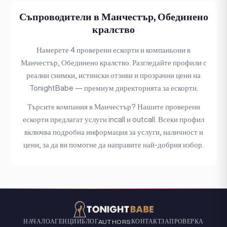
Пиърсинг
Съпроводители в Манчестър, Обединено
кралство
Татуировка
Намерете 4 проверени ескорти и компаньони в
Ценови диапазон
Манчестър, Обединено кралство. Разгледайте профили с
реални снимки, истински отзиви и прозрачни цени на
(1)
(11)
(57)
Проверено
Независим
Видена миналата седмица
TonightBabe — премиум директорията за ескорти.
Търсите компания в Манчестър? Нашите проверени
ескорти предлагат услуги incall и outcall. Всеки профил
включва подробна информация за услуги, наличност и
цени, за да ви помогне да направите най-добрия избор.
НАЧАЛО
АГЕНЦИИ
БЛОГ
КОНТАКТ
ЗА
ПРОВЕРКА
AUTHORS