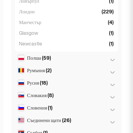
Ливърпул
(1)
Лондон
(229)
Манчестър
(4)
Glasgow
(1)
Newcastle
(1)
Полша
(59)
Румъния
(2)
Варшава
(55)
Вроцлав
(2)
Русия
(18)
Букурещ
(2)
Краков
(1)
Словакия
(8)
Москва
(12)
Познан
(1)
Санкт Петербург
(1)
Словения
(1)
Братислава
(8)
St Petersburg
(5)
Съединени щати
(26)
Любляна
(1)
Сърбия
(1)
Лос Анджелис
(6)