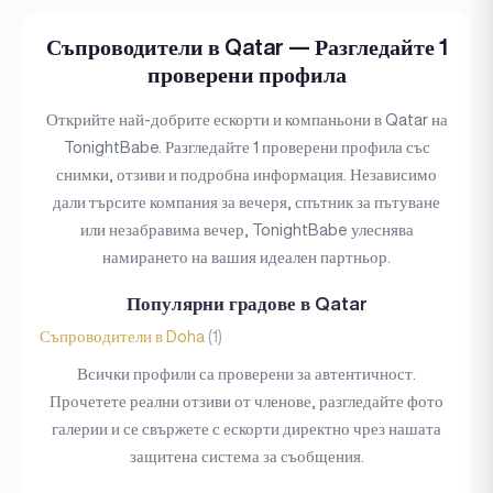
Езици
Съпроводители в Qatar — Разгледайте 1
Достъпно за
проверени профила
Услуги
Открийте най-добрите ескорти и компаньони в Qatar на
TonightBabe. Разгледайте 1 проверени профила със
Етническа принадлежност
снимки, отзиви и подробна информация. Независимо
дали търсите компания за вечеря, спътник за пътуване
Националност
или незабравима вечер, TonightBabe улеснява
Пътуване
намирането на вашия идеален партньор.
Пиърсинг
Популярни градове в Qatar
Татуировка
Съпроводители в Doha
(1)
Всички профили са проверени за автентичност.
Ценови диапазон
Прочетете реални отзиви от членове, разгледайте фото
галерии и се свържете с ескорти директно чрез нашата
(1)
Независим
защитена система за съобщения.