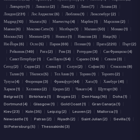
|
Ливърпул (1)
|
Лимасол (2)
|
Линц (2)
|
Лион (7)
|
Лозана (3)
|
Лондон (231)
|
Лос Анджелис (6)
|
Любляна (1)
|
Люксембург (2)
|
Мадрид (10)
|
Малага (5)
|
Манчестър (4)
|
Марбея (1)
|
Марсилия (2)
|
Маями (6)
|
Мексико Сити (1)
|
Мелбърн (1)
|
Милано (50)
|
Монако (1)
|
Москва (12)
|
Мюнхен (21)
|
Неапол (1)
|
Никозия (3)
|
Ница (5)
|
Ню Йорк (6)
|
Осло (5)
|
Париж (69)
|
Познан (1)
|
Прага (220)
|
Пърт (2)
|
Рейкявик (149)
|
Рига (2)
|
Рим (3)
|
Ротердам (3)
|
Сан Франциско (4)
|
Санкт Петербург (1)
|
Сао Пауло (54)
|
Сараево (134)
|
Севиля (3)
|
Сегед (2)
|
Сидни (2)
|
Слима (1)
|
Солун (2)
|
София (5)
|
Стокхолм (8)
|
Талин (1)
|
Тбилиси (5)
|
Тел Авив (1)
|
Торино (1)
|
Торонто (2)
|
Тулуза (4)
|
Флоренция (3)
|
Франкфурт (44)
|
Хага (1)
|
Хамбург (41)
|
Харков (1)
|
Хелзинки (2)
|
Цюрих (2)
|
Чикаго (4)
|
Щутгарт (9)
|
Belgrad (1)
|
Birkirkara (1)
|
Bruges (2)
|
Den Haag (16)
|
Doha (1)
|
Dortmund (4)
|
Glasgow (1)
|
Gold Coast (1)
|
Gran Canarja (1)
|
Kiev (23)
|
Koln (35)
|
Leipzig (2)
|
Leuven (2)
|
Mallorca (1)
|
Newcastle (1)
|
Patras (2)
|
Riyadh (2)
|
Saint Julian (2)
|
Sevilla (1)
|
St Petersburg (5)
|
Thessakiniki (3)