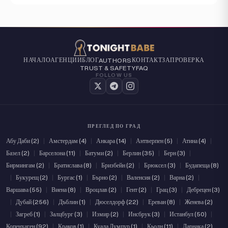
НАЧАЛО
АГЕНЦИИ
БЛОГ
КОНТАКТ
ЗА
ПРОВЕРКА
AUTHORS
TRUST & SAFETY
FAQ
FOLLOW US
ПРЕГЛЕД ПО ГРАД
Абу Даби (2)
|
Амстердам (4)
|
Анкара (14)
|
Антверпен (5)
|
Атина (4)
|
Базел (2)
|
Барселона (11)
|
Батуми (2)
|
Берлин (35)
|
Берн (3)
|
Бирмингам (2)
|
Братислава (8)
|
Бризбейн (2)
|
Брюксел (3)
|
Будапеща (8)
|
Букурещ (2)
|
Бургас (1)
|
Бърно (2)
|
Валенсия (2)
|
Варна (2)
|
Варшава (55)
|
Виена (8)
|
Вроцлав (2)
|
Гент (2)
|
Грац (3)
|
Дебрецен (3)
|
Дубай (256)
|
Дъблин (1)
|
Дюселдорф (22)
|
Ереван (8)
|
Женева (2)
|
Загреб (1)
|
Залцбург (3)
|
Измир (2)
|
Инсбрук (3)
|
Истанбул (50)
|
Копенхаген (92)
|
Краков (1)
|
Куала Лумпур (1)
|
Кьолн (11)
|
Ларнака (2)