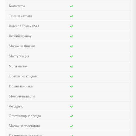
Камасутра
Танц на чатлата
Латекс / Кожа / PVC
Лесбийско шоу
Масаж на Лингам
Мастурбация
Nuru масаж
Орален без кондом
Нощна почивка
Момиче на парти
Pegging
Опит на порно звезда
Масаж на простатата
Получаване на орално