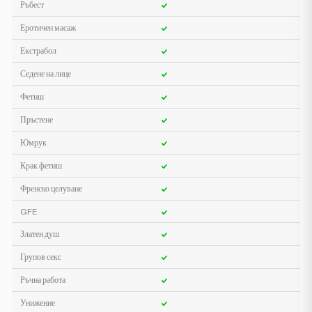
Ръбест
Еротичен масаж
Екстрабол
Седене на лице
Фетиш
Пръстене
Юмрук
Крак фетиш
Френско целуване
GFE
Златен душ
Групов секс
Ръчна работа
Унижение