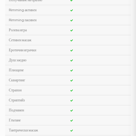
Rimming активен
Rimming пасивен
Ролева игра
Сетивен масаж
Еротични играчки
Душ заедно
Плющене
Сквиртинг
Страпон
Стриптийз
Подчинен
Глътане
Тантрически масаж