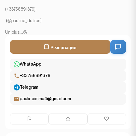
(+33756891376).
(@pauline_dutron)
Un plus....😘
Резервация
WhatsApp
+33756891376
Telegram
paulineimma4@gmail.com