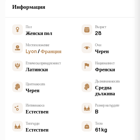
Информация
Пол
Възраст
Женски пол
28
Местоположение
Очи
Lyon
/
Франция
Черен
Етническа принадлежност
Националност
Латински
Френски
Дължина на косата
Цвят на косата
Средна
Черен
дължина
Интимна коса
Размер на гърдите
Естествен
B
Тип гърди
Тегло
Естествен
61 kg