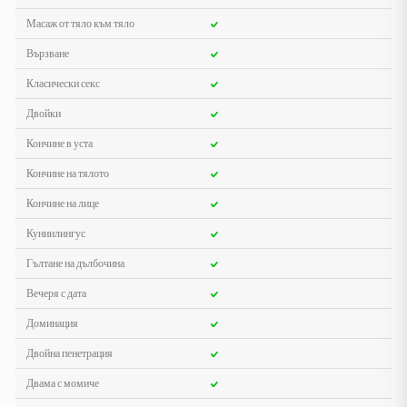
Масаж от тяло към тяло
Вързване
Класически секс
Двойки
Кончине в уста
Кончине на тялото
Кончине на лице
Куниилингус
Гълтане на дълбочина
Вечеря с дата
Доминация
Двойна пенетрация
Двама с момиче