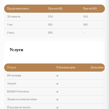
Продължителност
При мен (€)
При теб (€)
30 минути
100
100
1 час
150
160
2 часа
250
-
Услуги
Услуги
В базовата цена
Допълнително
69 позиция
Анален
BDSM-Femdom
Лизане и сучене на топки
Плъзгане по тялото