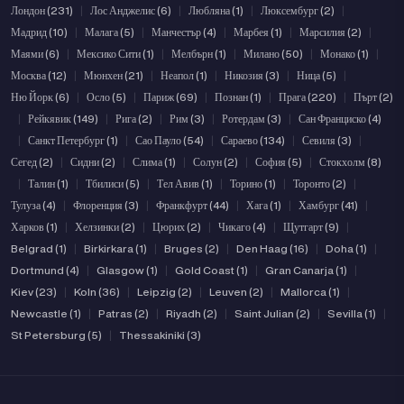
Лондон (231)
|
Лос Анджелис (6)
|
Любляна (1)
|
Люксембург (2)
|
Мадрид (10)
|
Малага (5)
|
Манчестър (4)
|
Марбея (1)
|
Марсилия (2)
|
Маями (6)
|
Мексико Сити (1)
|
Мелбърн (1)
|
Милано (50)
|
Монако (1)
|
Москва (12)
|
Мюнхен (21)
|
Неапол (1)
|
Никозия (3)
|
Ница (5)
|
Ню Йорк (6)
|
Осло (5)
|
Париж (69)
|
Познан (1)
|
Прага (220)
|
Пърт (2)
|
Рейкявик (149)
|
Рига (2)
|
Рим (3)
|
Ротердам (3)
|
Сан Франциско (4)
|
Санкт Петербург (1)
|
Сао Пауло (54)
|
Сараево (134)
|
Севиля (3)
|
Сегед (2)
|
Сидни (2)
|
Слима (1)
|
Солун (2)
|
София (5)
|
Стокхолм (8)
|
Талин (1)
|
Тбилиси (5)
|
Тел Авив (1)
|
Торино (1)
|
Торонто (2)
|
Тулуза (4)
|
Флоренция (3)
|
Франкфурт (44)
|
Хага (1)
|
Хамбург (41)
|
Харков (1)
|
Хелзинки (2)
|
Цюрих (2)
|
Чикаго (4)
|
Щутгарт (9)
|
Belgrad (1)
|
Birkirkara (1)
|
Bruges (2)
|
Den Haag (16)
|
Doha (1)
|
Dortmund (4)
|
Glasgow (1)
|
Gold Coast (1)
|
Gran Canarja (1)
|
Kiev (23)
|
Koln (36)
|
Leipzig (2)
|
Leuven (2)
|
Mallorca (1)
|
Newcastle (1)
|
Patras (2)
|
Riyadh (2)
|
Saint Julian (2)
|
Sevilla (1)
|
St Petersburg (5)
|
Thessakiniki (3)