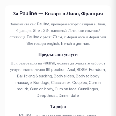
За Pauline — Ескорт в Лион, Франция
Запознайте се с Pauline, проверен ескорт базиран в Лион,
Франция. She е 28-годишен/а Латински спътник/
спътница. Pauline с ръст 170 см, с Черен коса и Черен очи.
She говори english, french и german.
Предлагани услуги
При резервация на Pauline, можете да очаквате набор от
услуги, включително 69 position, Anal, BDSM-Femdom,
Ball licking & sucking, Body slides, Body to body
massage, Bondage, Classic sex, Couples, Cum in
mouth, Cum on body, Cum on face, Cunnilingus,
Deepthroat, Dinner date.
Тарифи
Pauline предлага гъвкави опции за резервация,