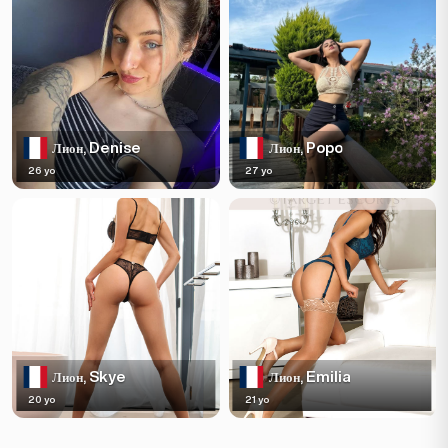
Denise
Popo
Лион,
Лион,
26 yo
27 yo
Skye
Emilia
Лион,
Лион,
20 yo
21 yo