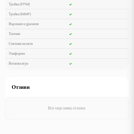
Тройка (FFM)
Тройка (MMF)
Вързване и дразнене
Топтане
Спътник на пътя
Униформи
Воскова игра
Отзиви
Все още няма отзиви.