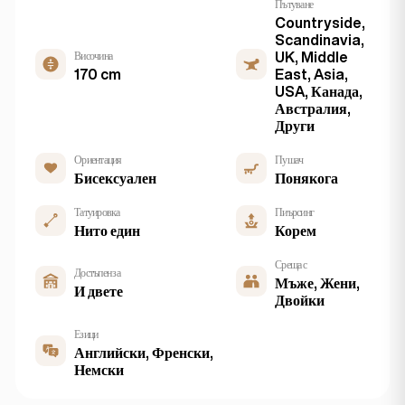
Пътуване
Countryside,
Scandinavia,
Височина
UK, Middle
170 cm
East, Asia,
USA, Канада,
Австралия,
Други
Ориентация
Пушач
Бисексуален
Понякога
Татуировка
Пиърсинг
Нито един
Корем
Среща с
Достъпен за
Мъже, Жени,
И двете
Двойки
Езици
Английски, Френски,
Немски