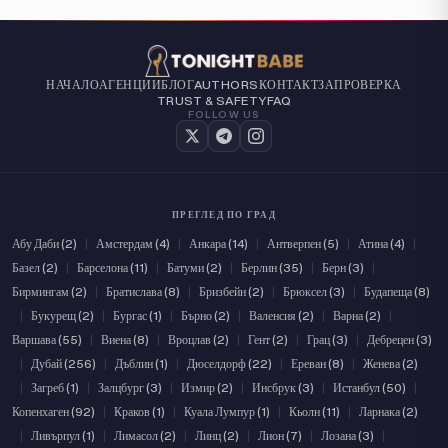
НАЧАЛО
АГЕНЦИИ
БЛОГ
КОНТАКТ
ЗА
ПРОВЕРКА
AUTHORS
TRUST & SAFETY
FAQ
FOLLOW US
ПРЕГЛЕД ПО ГРАД
Абу Даби (2)
|
Амстердам (4)
|
Анкара (14)
|
Антверпен (5)
|
Атина (4)
|
Базел (2)
|
Барселона (11)
|
Батуми (2)
|
Берлин (35)
|
Берн (3)
|
Бирмингам (2)
|
Братислава (8)
|
Бризбейн (2)
|
Брюксел (3)
|
Будапеща (8)
|
Букурещ (2)
|
Бургас (1)
|
Бърно (2)
|
Валенсия (2)
|
Варна (2)
|
Варшава (55)
|
Виена (8)
|
Вроцлав (2)
|
Гент (2)
|
Грац (3)
|
Дебрецен (3)
|
Дубай (256)
|
Дъблин (1)
|
Дюселдорф (22)
|
Ереван (8)
|
Женева (2)
|
Загреб (1)
|
Залцбург (3)
|
Измир (2)
|
Инсбрук (3)
|
Истанбул (50)
|
Копенхаген (92)
|
Краков (1)
|
Куала Лумпур (1)
|
Кьолн (11)
|
Ларнака (2)
|
Ливърпул (1)
|
Лимасол (2)
|
Линц (2)
|
Лион (7)
|
Лозана (3)
|