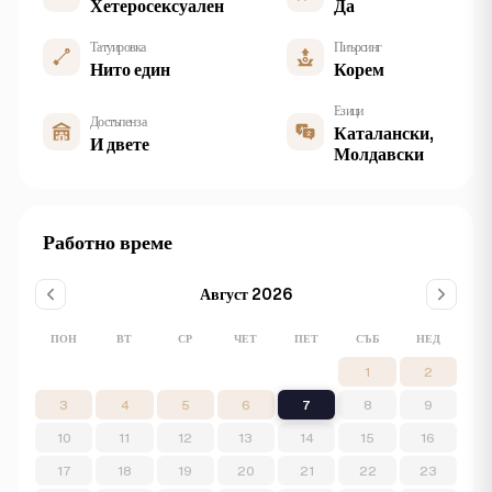
Хетеросексуален
Да
Татуировка
Пиърсинг
Нито един
Корем
Езици
Достъпен за
Каталански,
И двете
Молдавски
Работно време
Август 2026
ПОН
ВТ
СР
ЧЕТ
ПЕТ
СЪБ
НЕД
1
2
3
4
5
6
7
8
9
10
11
12
13
14
15
16
17
18
19
20
21
22
23