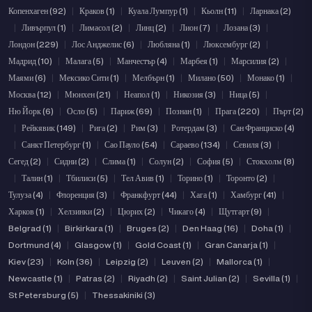
Копенхаген (92)
|
Краков (1)
|
Куала Лумпур (1)
|
Кьолн (11)
|
Ларнака (2)
|
Ливърпул (1)
|
Лимасол (2)
|
Линц (2)
|
Лион (7)
|
Лозана (3)
|
Лондон (229)
|
Лос Анджелис (6)
|
Любляна (1)
|
Люксембург (2)
|
Мадрид (10)
|
Малага (5)
|
Манчестър (4)
|
Марбея (1)
|
Марсилия (2)
|
Маями (6)
|
Мексико Сити (1)
|
Мелбърн (1)
|
Милано (50)
|
Монако (1)
|
Москва (12)
|
Мюнхен (21)
|
Неапол (1)
|
Никозия (3)
|
Ница (5)
|
Ню Йорк (6)
|
Осло (5)
|
Париж (69)
|
Познан (1)
|
Прага (220)
|
Пърт (2)
|
Рейкявик (149)
|
Рига (2)
|
Рим (3)
|
Ротердам (3)
|
Сан Франциско (4)
|
Санкт Петербург (1)
|
Сао Пауло (54)
|
Сараево (134)
|
Севиля (3)
|
Сегед (2)
|
Сидни (2)
|
Слима (1)
|
Солун (2)
|
София (5)
|
Стокхолм (8)
|
Талин (1)
|
Тбилиси (5)
|
Тел Авив (1)
|
Торино (1)
|
Торонто (2)
|
Тулуза (4)
|
Флоренция (3)
|
Франкфурт (44)
|
Хага (1)
|
Хамбург (41)
|
Харков (1)
|
Хелзинки (2)
|
Цюрих (2)
|
Чикаго (4)
|
Щутгарт (9)
|
Belgrad (1)
|
Birkirkara (1)
|
Bruges (2)
|
Den Haag (16)
|
Doha (1)
|
Dortmund (4)
|
Glasgow (1)
|
Gold Coast (1)
|
Gran Canarja (1)
|
Kiev (23)
|
Koln (36)
|
Leipzig (2)
|
Leuven (2)
|
Mallorca (1)
|
Newcastle (1)
|
Patras (2)
|
Riyadh (2)
|
Saint Julian (2)
|
Sevilla (1)
|
St Petersburg (5)
|
Thessakiniki (3)