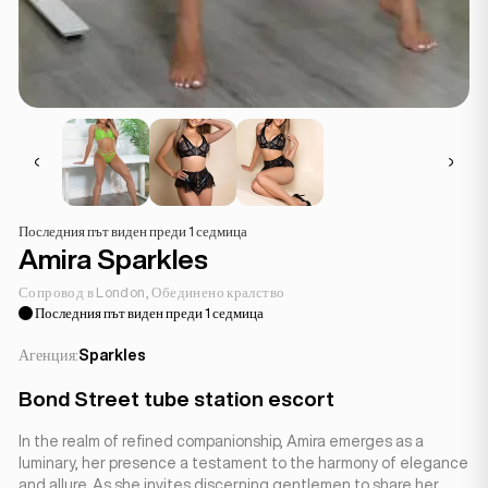
Последния път виден преди 1 седмица
Amira Sparkles
Сопровод в London, Обединено кралство
Последния път виден преди 1 седмица
Агенция:
Sparkles
Bond Street tube station escort
In the realm of refined companionship, Amira emerges as a
luminary, her presence a testament to the harmony of elegance
and allure. As she invites discerning gentlemen to share her