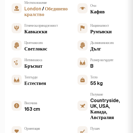
Местоположение
Очи
London
/
Обединено
Кафяв
кралство
Етническа принадлежност
Националност
Кавказски
Румънски
Цвят на косата
Дължина на косата
Светлокос
Дълг
Интимна коса
Размер на гърдите
Бръснат
B
Тип гърди
Тегло
Естествен
55 kg
Пътуване
Countryside,
Височина
UK, USA,
163 cm
Канада,
Австралия
Ориентация
Пушач