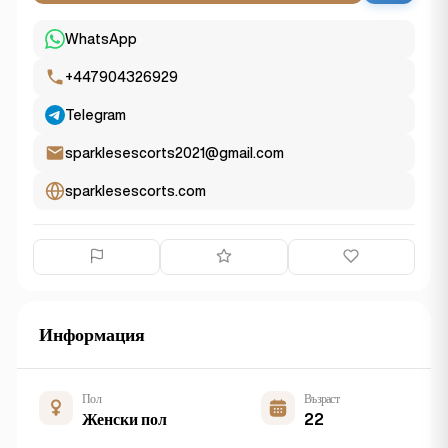
WhatsApp
+447904326929
Telegram
sparklesescorts2021@gmail.com
sparklesescorts.com
Информация
Пол
Възраст
Женски пол
22