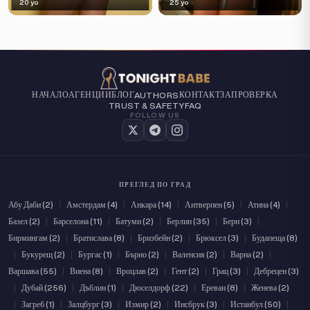
20 yo
25 yo
НАЧАЛО
АГЕНЦИИ
БЛОГ
КОНТАКТ
ЗА
ПРОВЕРКА
AUTHORS
TRUST & SAFETY
FAQ
FOLLOW US
ПРЕГЛЕД ПО ГРАД
Абу Даби (2)
|
Амстердам (4)
|
Анкара (14)
|
Антверпен (5)
|
Атина (4)
|
Базел (2)
|
Барселона (11)
|
Батуми (2)
|
Берлин (35)
|
Берн (3)
|
Бирмингам (2)
|
Братислава (8)
|
Бризбейн (2)
|
Брюксел (3)
|
Будапеща (8)
|
Букурещ (2)
|
Бургас (1)
|
Бърно (2)
|
Валенсия (2)
|
Варна (2)
|
Варшава (55)
|
Виена (8)
|
Вроцлав (2)
|
Гент (2)
|
Грац (3)
|
Дебрецен (3)
|
Дубай (256)
|
Дъблин (1)
|
Дюселдорф (22)
|
Ереван (8)
|
Женева (2)
|
Загреб (1)
|
Залцбург (3)
|
Измир (2)
|
Инсбрук (3)
|
Истанбул (50)
|