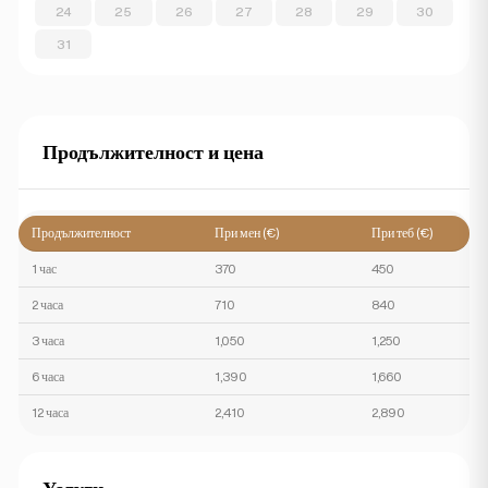
24
25
26
27
28
29
30
31
Продължителност и цена
Продължителност
При мен (€)
При теб (€)
1 час
370
450
2 часа
710
840
3 часа
1,050
1,250
6 часа
1,390
1,660
12 часа
2,410
2,890