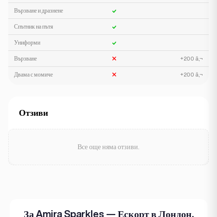
Вързване и дразнене
Спътник на пътя
Униформи
Вързване
+200 â‚¬
Двама с момиче
+200 â‚¬
Отзиви
Все още няма отзиви.
За Amira Sparkles — Ескорт в Лондон,