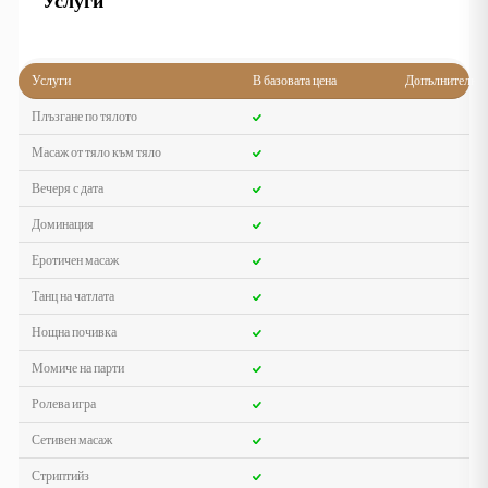
Услуги
Услуги
В базовата цена
Допълнително
Плъзгане по тялото
Масаж от тяло към тяло
Вечеря с дата
Доминация
Еротичен масаж
Танц на чатлата
Нощна почивка
Момиче на парти
Ролева игра
Сетивен масаж
Стриптийз