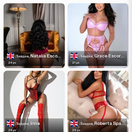
Natalia Escortss
Grace Escortss
Лондон,
Лондон,
24 yo
21 yo
Irina
Roberta Sparkles
Лондон,
Лондон,
24 yo
26 yo