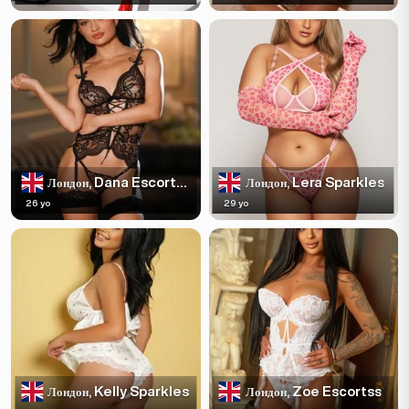
Dana Escortss
Lera Sparkles
Лондон,
Лондон,
26 yo
29 yo
Kelly Sparkles
Zoe Escortss
Лондон,
Лондон,