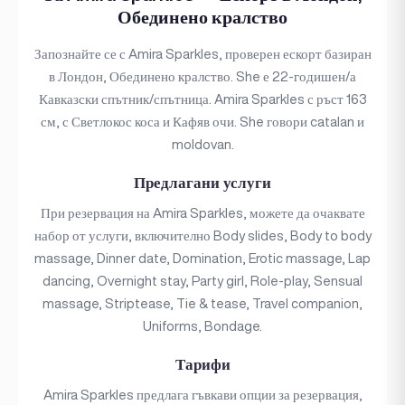
Обединено кралство
Запознайте се с Amira Sparkles, проверен ескорт базиран
в Лондон, Обединено кралство. She е 22-годишен/а
Кавказски спътник/спътница. Amira Sparkles с ръст 163
см, с Светлокос коса и Кафяв очи. She говори catalan и
moldovan.
Предлагани услуги
При резервация на Amira Sparkles, можете да очаквате
набор от услуги, включително Body slides, Body to body
massage, Dinner date, Domination, Erotic massage, Lap
dancing, Overnight stay, Party girl, Role-play, Sensual
massage, Striptease, Tie & tease, Travel companion,
Uniforms, Bondage.
Тарифи
Amira Sparkles предлага гъвкави опции за резервация,