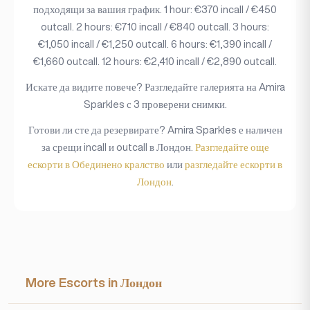
подходящи за вашия график. 1 hour: €370 incall / €450
outcall. 2 hours: €710 incall / €840 outcall. 3 hours:
€1,050 incall / €1,250 outcall. 6 hours: €1,390 incall /
€1,660 outcall. 12 hours: €2,410 incall / €2,890 outcall.
Искате да видите повече? Разгледайте галерията на Amira
Sparkles с 3 проверени снимки.
Готови ли сте да резервирате? Amira Sparkles е наличен
за срещи incall и outcall в Лондон.
Разгледайте още
ескорти в Обединено кралство
или
разгледайте ескорти в
Лондон
.
More Escorts in Лондон