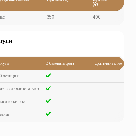
(€)
час
350
400
луги
слуги
В базовата цена
Допълнително
9 позиция
асаж от тяло към тяло
ласически секс
етиш