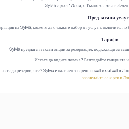
Sylvia с ръст 175 см, с Тъмнокос коса и Зелен
Предлагани услу
рвация на Sylvia, можете да очаквате набор от услуги, включително 
Тарифи
Sylvia предлага гъвкави опции за резервация, подходящи за вашия
Искате да видите повече? Разгледайте галерията н
ли сте да резервирате? Sylvia е наличен за срещи incall и outcall в Ло
разгледайте ескорти в Л