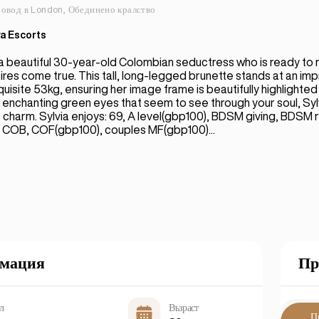
овод в London, Обединено кралство
a Escorts
 a beautiful 30-year-old Colombian seductress who is ready to
es come true. This tall, long-legged brunette stands at an im
uisite 53kg, ensuring her image frame is beautifully highlighte
h enchanting green eyes that seem to see through your soul, Sy
le charm. Sylvia enjoys: 69, A level(gbp100), BDSM giving, BDSM 
 COB, COF(gbp100), couples MF(gbp100)...
мация
Пр
л
Възраст
П