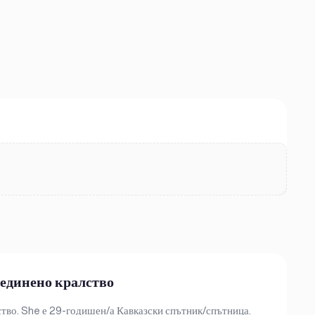
бединено кралство
лство. She е 29-годишен/а Кавказски спътник/спътница.