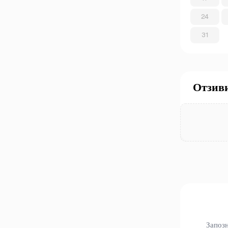
24
31
Отзив
Запозн