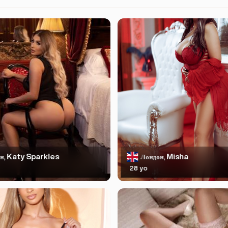
Katy Sparkles
Misha
н,
Лондон,
28 yo