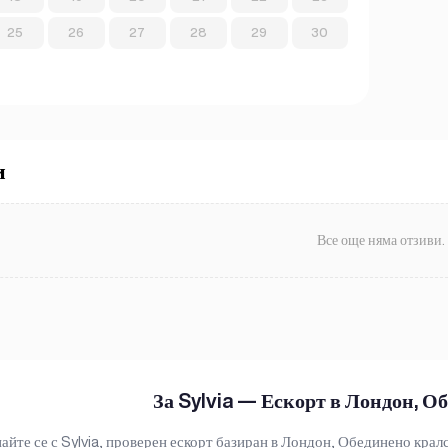
25
26
27
28
29
30
и
Все още няма отзиви.
За Sylvia — Ескорт в Лондон, О
айте се с Sylvia, проверен ескорт базиран в Лондон, Обединено кра