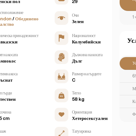
нски пол
29
стоположение
Очи
1 
ondon
/
Обединено
Зелен
алство
ническа принадлежност
Националност
Ус
вказски
Колумбийски
т на косата
Дължина на косата
ъмнокос
Дълг
У
тимна коса
Размер на гърдите
6
ъснат
C
М
п гърди
Тегло
тествен
58 kg
К
сочина
Ориентация
Ф
5 cm
Хетеросексуален
шач
Татуировка