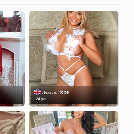
Hope
Лондон,
24 yo