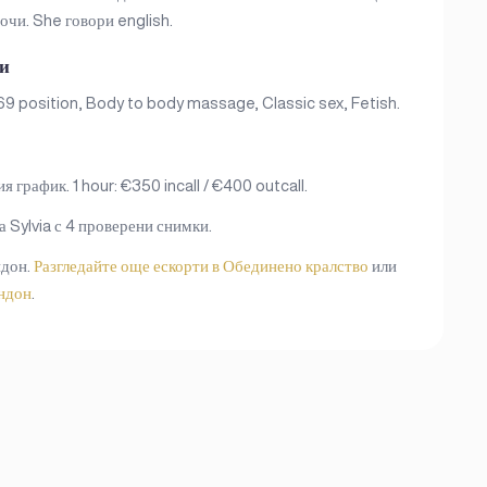
 очи. She говори english.
ги
69 position, Body to body massage, Classic sex, Fetish.
 график. 1 hour: €350 incall / €400 outcall.
а Sylvia с 4 проверени снимки.
ндон.
Разгледайте още ескорти в Обединено кралство
или
ондон
.