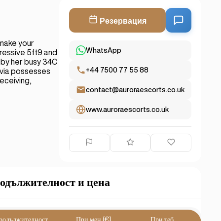
Резервация
 make your
WhatsApp
pressive 5ft9 and
d by her busy 34C
+44 7500 77 55 88
lvia possesses
receiving,
contact@auroraescorts.co.uk
www.auroraescorts.co.uk
одължителност и цена
родължителност
При мен (€)
При теб