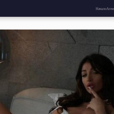
Начало
Аге
ралство