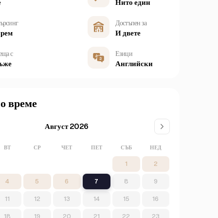
е
Нито един
ърсинг
Достъпен за
орем
И двете
еща с
Езици
ъже
Английски
о време
Август 2026
ВТ
СР
ЧЕТ
ПЕТ
СЪБ
НЕД
1
2
4
5
6
7
8
9
11
12
13
14
15
16
18
19
20
21
22
23