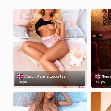
Karina Escortss
Лондон,
Лондо
24 yo
25 yo