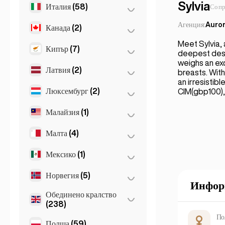
Sylvia
Италия
(58)
Барселона
(11)
Сопр
Валенсия
(2)
Агенция:
Auror
Канада
(2)
Милано
(50)
Мадрид
(10)
Meet Sylvia,
Неапол
(1)
Кипър
(7)
Торонто
(2)
deepest desir
Малага
(5)
weighs an exq
Рим
(3)
Латвия
(2)
Ларнака
(2)
breasts. Wit
Марбея
(1)
Торино
(1)
an irresistib
Лимасол
(2)
Люксембург
(2)
Рига
(2)
CIM(gbp100),
Севиля
(3)
Флоренция
(3)
Никозия
(3)
Малайзия
(1)
Люксембург
(2)
Gran Canarja
(1)
Napoli
(0)
Mallorca
(1)
Малта
(4)
Куала Лумпур
(1)
Sevilla
(1)
Мексико
(1)
Слима
(1)
Birkirkara
(1)
Норвегия
(5)
Мексико Сити
(1)
Инфор
Saint Julian
(2)
Обединено кралство
Осло
(5)
(238)
По
Полша
(59)
Бирмингам
(2)